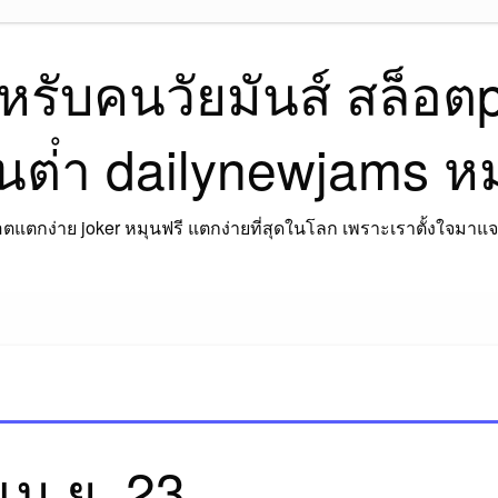
หรับคนวัยมันส์ สล็อตp
ั้นต่ํา dailynewjams ห
ตแตกง่าย joker หมุนฟรี แตกง่ายที่สุดในโลก เพราะเราตั้งใจมาแจก
เม.ย. 23