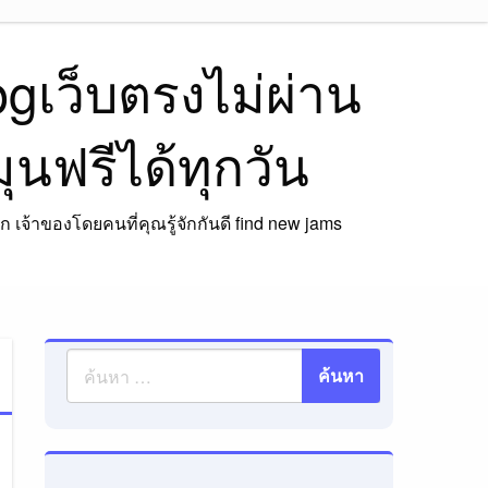
gเว็บตรงไม่ผ่าน
มุนฟรีได้ทุกวัน
 เจ้าของโดยคนที่คุณรู้จักกันดี find new jams