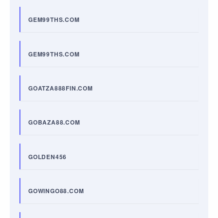
GEM99THS.COM
GEM99THS.COM
GOATZA888FIN.COM
GOBAZA88.COM
GOLDEN456
GOWINGO88.COM