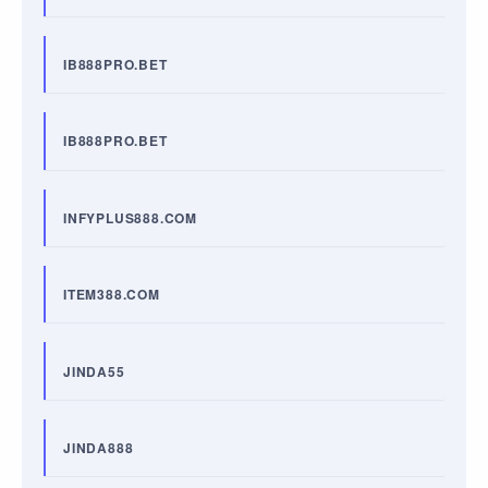
IB888PRO.BET
IB888PRO.BET
INFYPLUS888.COM
ITEM388.COM
JINDA55
JINDA888