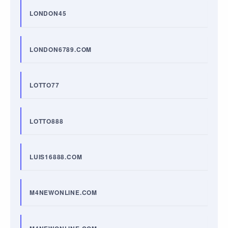
LONDON45
LONDON6789.COM
LOTTO77
LOTTO888
LUIS16888.COM
M4NEWONLINE.COM