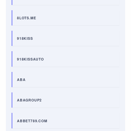
8LOTS.ME
918KISS
918KISSAUTO
ABA
ABAGROUP2
ABBET789.COM