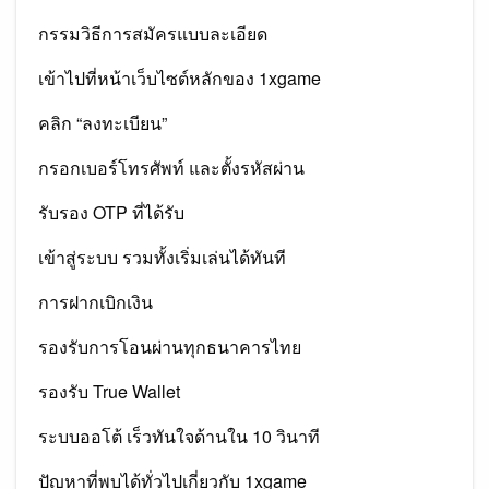
กรรมวิธีการสมัครแบบละเอียด
เข้าไปที่หน้าเว็บไซต์หลักของ 1xgame
คลิก “ลงทะเบียน”
กรอกเบอร์โทรศัพท์ และตั้งรหัสผ่าน
รับรอง OTP ที่ได้รับ
เข้าสู่ระบบ รวมทั้งเริ่มเล่นได้ทันที
การฝากเบิกเงิน
รองรับการโอนผ่านทุกธนาคารไทย
รองรับ True Wallet
ระบบออโต้ เร็วทันใจด้านใน 10 วินาที
ปัญหาที่พบได้ทั่วไปเกี่ยวกับ 1xgame