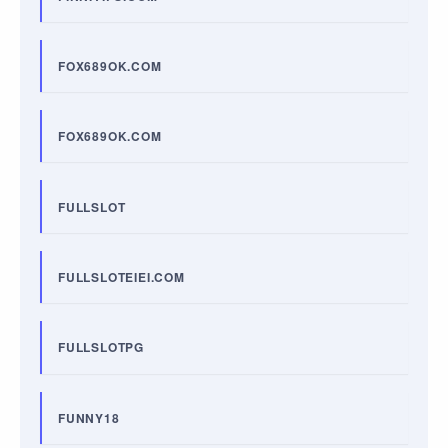
FOX689OK.COM
FOX689OK.COM
FULLSLOT
FULLSLOTEIEI.COM
FULLSLOTPG
FUNNY18