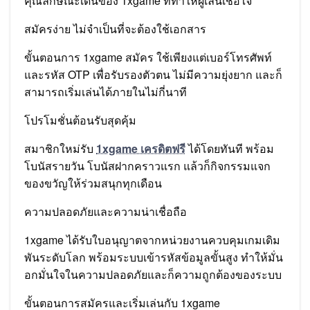
คุณลักษณะเด่นของ 1xgame ที่ทำให้ผู้เล่นเชื่อใจ
สมัครง่าย ไม่จำเป็นที่จะต้องใช้เอกสาร
ขั้นตอนการ 1xgame สมัคร ใช้เพียงแต่เบอร์โทรศัพท์
และรหัส OTP เพื่อรับรองตัวตน ไม่มีความยุ่งยาก และก็
สามารถเริ่มเล่นได้ภายในไม่กี่นาที
โปรโมชั่นต้อนรับสุดคุ้ม
สมาชิกใหม่รับ
1xgame เครดิตฟรี
ได้โดยทันที พร้อม
โบนัสรายวัน โบนัสฝากคราวแรก แล้วก็กิจกรรมแจก
ของขวัญให้ร่วมสนุกทุกเดือน
ความปลอดภัยและความน่าเชื่อถือ
1xgame ได้รับใบอนุญาตจากหน่วยงานควบคุมเกมเดิม
พันระดับโลก พร้อมระบบเข้ารหัสข้อมูลขั้นสูง ทำให้มั่น
อกมั่นใจในความปลอดภัยและก็ความถูกต้องของระบบ
ขั้นตอนการสมัครและเริ่มเล่นกับ 1xgame