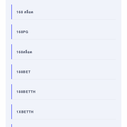
168 สล็อต
168PG
168สล็อต
188BET
188BETTH
1XBETTH