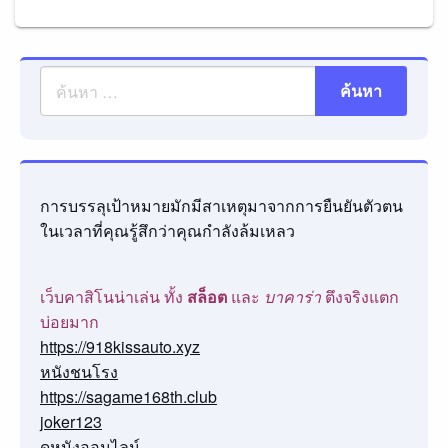
การบรรลุเป้าหมายมักมีสาเหตุมาจากการยืนยันตัวตน
ในเวลาที่คุณรู้สึกว่าคุณกำลังล้มเหลว
เว็บคาสิโนน่าเล่น ทั้ง
สล็อต
และ
บาคาร่า
ตึงจริงแตก
บ่อยมาก
https://918kissauto.xyz
หนังชนโรง
https://sagame168th.club
joker123
ดูหนังออนไลน์