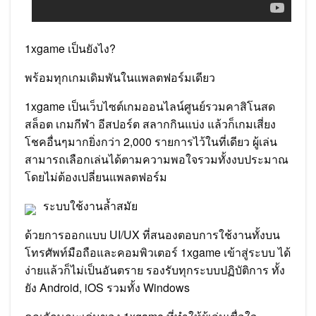
1xgame เป็นยังไง?
พร้อมทุกเกมเดิมพันในแพลตฟอร์มเดียว
1xgame เป็นเว็บไซต์เกมออนไลน์ศูนย์รวมคาสิโนสด
สล็อต เกมกีฬา อีสปอร์ต สลากกินแบ่ง แล้วก็เกมเสี่ยง
โชคอื่นๆมากยิ่งกว่า 2,000 รายการไว้ในที่เดียว ผู้เล่น
สามารถเลือกเล่นได้ตามความพอใจรวมทั้งงบประมาณ
โดยไม่ต้องเปลี่ยนแพลตฟอร์ม
ระบบใช้งานล้ำสมัย
ด้วยการออกแบบ UI/UX ที่สนองตอบการใช้งานทั้งบน
โทรศัพท์มือถือและคอมพิวเตอร์ 1xgame เข้าสู่ระบบ ได้
ง่ายแล้วก็ไม่เป็นอันตราย รองรับทุกระบบปฏิบัติการ ทั้ง
ยัง Android, iOS รวมทั้ง Windows