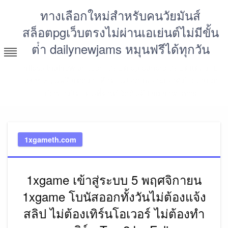
Skip
ทางเลือกใหม่สำหรับคนวัยมันส์
to
สล็อตpgเว็บตรงไม่ผ่านเอเย่นต์ไม่มีขั้น
content
ต่ํา dailynewjams หมุนฟรีได้ทุกวัน
https://thatnewjam.com สล็อต pg punpro สล็อตแตกง่าย
joker หมุนฟรี แตกง่ายที่สุดในโลก เพราะเราตั้งใจมาแจก
เจ้าของโดยคนที่คุณรู้จักกันดี find new jams
1xgameth.com
1xgame เข้าสู่ระบบ 5 พฤศจิกายน
1xgame โบนัสออกทั้งวันไม่ต้องแจ้ง
สลิป ไม่ต้องเทิร์นโอเวอร์ ไม่ต้องทำ