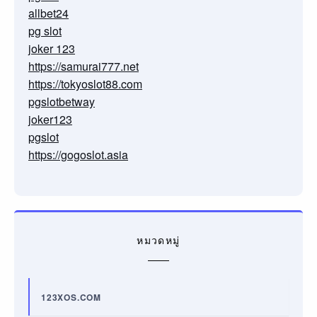
allbet24
pg slot
joker 123
https://samurai777.net
https://tokyoslot88.com
pgslotbetway
joker123
pgslot
https://gogoslot.asia
หมวดหมู่
123XOS.COM