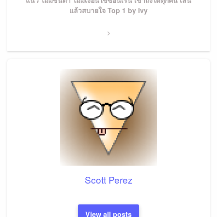
Post
แนว ไม่มีขั้นต่ำ ไม่มีเงื่อนไขซ่อนเร้น เข้าถึงได้ทุกคน เล่น
แล้วสบายใจ Top 1 by Ivy
Scott Perez
View all posts