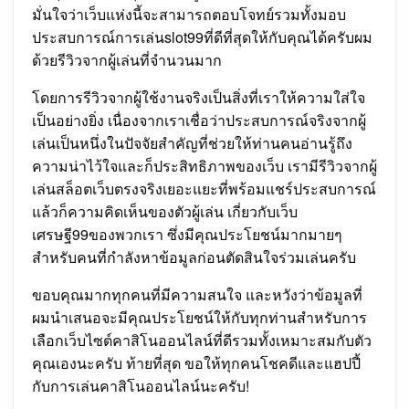
มั่นใจว่าเว็บแห่งนี้จะสามารถตอบโจทย์รวมทั้งมอบ
ประสบการณ์การเล่นslot99ที่ดีที่สุดให้กับคุณได้ครับผม
ด้วยรีวิวจากผู้เล่นที่จำนวนมาก
โดยการรีวิวจากผู้ใช้งานจริงเป็นสิ่งที่เราให้ความใส่ใจ
เป็นอย่างยิ่ง เนื่องจากเราเชื่อว่าประสบการณ์จริงจากผู้
เล่นเป็นหนึ่งในปัจจัยสำคัญที่ช่วยให้ท่านคนอ่านรู้ถึง
ความน่าไว้ใจและก็ประสิทธิภาพของเว็บ เรามีรีวิวจากผู้
เล่นสล็อตเว็บตรงจริงเยอะแยะที่พร้อมแชร์ประสบการณ์
แล้วก็ความคิดเห็นของตัวผู้เล่น เกี่ยวกับเว็บ
เศรษฐี99ของพวกเรา ซึ่งมีคุณประโยชน์มากมายๆ
สำหรับคนที่กำลังหาข้อมูลก่อนตัดสินใจร่วมเล่นครับ
ขอบคุณมากทุกคนที่มีความสนใจ และหวังว่าข้อมูลที่
ผมนำเสนอจะมีคุณประโยชน์ให้กับทุกท่านสำหรับการ
เลือกเว็บไซต์คาสิโนออนไลน์ที่ดีรวมทั้งเหมาะสมกับตัว
คุณเองนะครับ ท้ายที่สุด ขอให้ทุกคนโชคดีและแฮปปี้
กับการเล่นคาสิโนออนไลน์นะครับ!