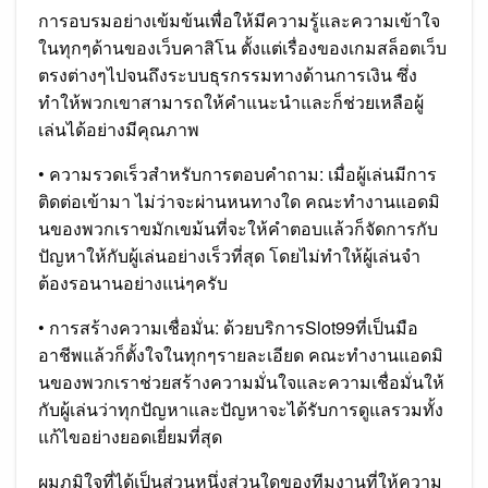
การอบรมอย่างเข้มข้นเพื่อให้มีความรู้และความเข้าใจ
ในทุกๆด้านของเว็บคาสิโน ตั้งแต่เรื่องของเกมสล็อตเว็บ
ตรงต่างๆไปจนถึงระบบธุรกรรมทางด้านการเงิน ซึ่ง
ทำให้พวกเขาสามารถให้คำแนะนำและก็ช่วยเหลือผู้
เล่นได้อย่างมีคุณภาพ
• ความรวดเร็วสำหรับการตอบคำถาม: เมื่อผู้เล่นมีการ
ติดต่อเข้ามา ไม่ว่าจะผ่านหนทางใด คณะทำงานแอดมิ
นของพวกเราขมักเขม้นที่จะให้คำตอบแล้วก็จัดการกับ
ปัญหาให้กับผู้เล่นอย่างเร็วที่สุด โดยไม่ทำให้ผู้เล่นจำ
ต้องรอนานอย่างแน่ๆครับ
• การสร้างความเชื่อมั่น: ด้วยบริการSlot99ที่เป็นมือ
อาชีพแล้วก็ตั้งใจในทุกๆรายละเอียด คณะทำงานแอดมิ
นของพวกเราช่วยสร้างความมั่นใจและความเชื่อมั่นให้
กับผู้เล่นว่าทุกปัญหาและปัญหาจะได้รับการดูแลรวมทั้ง
แก้ไขอย่างยอดเยี่ยมที่สุด
ผมภูมิใจที่ได้เป็นส่วนหนึ่งส่วนใดของทีมงานที่ให้ความ