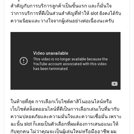
สำคัญกับการบริการลูกค้าเป็นขั้นแรก และก็มั่นใจ
ว่าการบริการที่ดีเป็นส่วนสำคัญที่ทำให้ slot ยังคงได้รับ
ความนิยมและวางใจจากผู้เล่นอย่างต่อเนื่องนะครับ
ในท้ายที่สุด การเลือกเว็บไซต์คาสิโนออนไลน์หรือ
เว็บไซต์สล็อตออนไลน์ที่ดีเป็นการเลือกเล่นเว็บที่มากับ
ความปลอดภัยและความมั่นใจและความเชื่อมั่น เพราะ
ฉะนั้น slot ก็เลยเป็นตัวเลือกที่ผมต้องการเสนอแนะให้
กับทุกคน ไม่ว่าคุณจะเป็นผู้เล่นใหม่หรือมืออาชีพ ผม