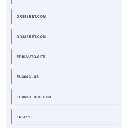
DR888BET.COM
DR888BET.COM
ERISAUTO.SITE
EU369CLUB
EU369CLUBS.COM
FAFA123