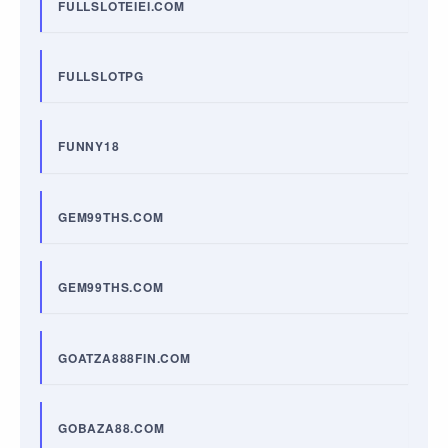
FULLSLOTEIEI.COM
FULLSLOTPG
FUNNY18
GEM99THS.COM
GEM99THS.COM
GOATZA888FIN.COM
GOBAZA88.COM