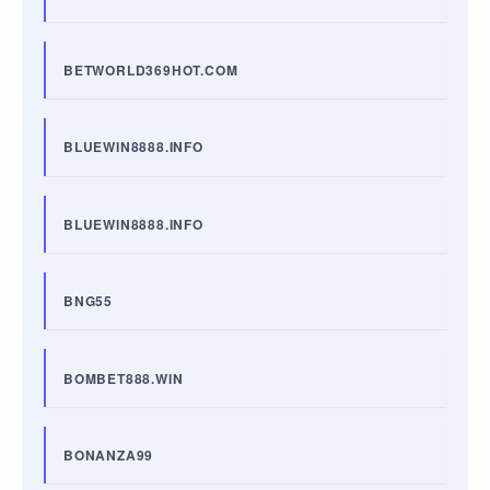
BETWORLD369HOT.COM
BLUEWIN8888.INFO
BLUEWIN8888.INFO
BNG55
BOMBET888.WIN
BONANZA99