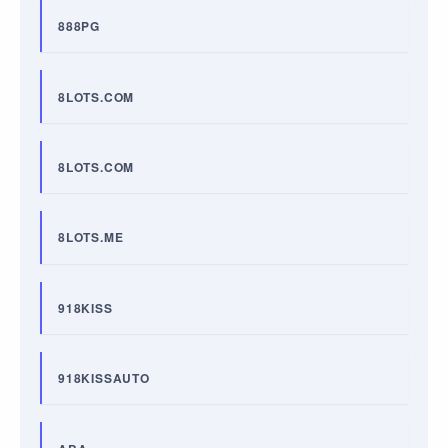
888PG
8LOTS.COM
8LOTS.COM
8LOTS.ME
918KISS
918KISSAUTO