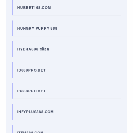
HUBBET168.COM
HUNGRY PURRY 888
HYDRA888 สล็อต
IB888PRO.BET
IB888PRO.BET
INFYPLUS888.COM
ITEM388.COM