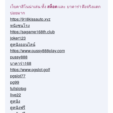
เว็บคาสิโนน่าเล่น ทั้ง
สล็อต
และ
บาคาร่า
ตึงจริงแตก
บ่อยมาก
https://918kissauto.xyz
หนังชนโรง
https://sagame168th.club
joker123
ดูหนังออนไลน์
https://www.pussy888play.com
pussy888
บาคาร่า168
https://www.pgslot.golf
pgslot77
pg99
fullslotpg
live22
ดูหนัง
ดูหนังฟรี