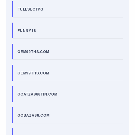
FULLSLOTPG
FUNNY18
GEM99THS.COM
GEM99THS.COM
GOATZA888FIN.COM
GOBAZA88.COM