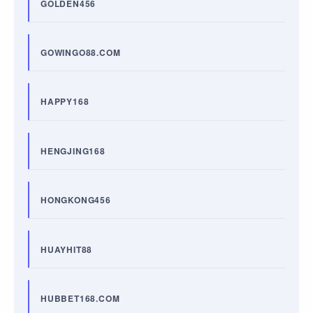
GOLDEN456
GOWINGO88.COM
HAPPY168
HENGJING168
HONGKONG456
HUAYHIT88
HUBBET168.COM