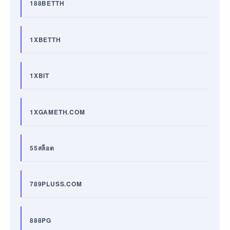
188BETTH
1XBETTH
1XBIT
1XGAMETH.COM
55สล็อต
789PLUSS.COM
888PG