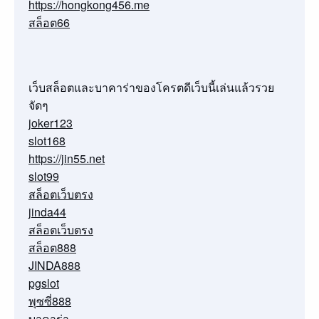
https://hongkong456.me
สล็อต66
เว็บสล็อตและบาคาร่าของโครตดีเว็บนี้เล่นแล้วรวย
จัดๆ
joker123
slot168
https://jin55.net
slot99
สล็อตเว็บตรง
jinda44
สล็อตเว็บตรง
สล็อต888
JINDA888
pgslot
พุซซี่888
บาคาร่า