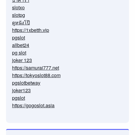
slotxo
slotpg
ดูหนังโป๊
https://1xbetth.vip
pgslot
allbet24
pg slot
joker 123
https://samurai777.net
https://tokyoslot88.com
pgslotbetway
joker123
pgslot
https://gogoslot.asia