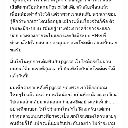
เสียติดๆหรือเล่นเกมPgslotfishเดียวกันกับเพื่อนแล้ว
เพื่อนพ้องทำกำไรได้ แต่ว่าพวกเราเล่นเสีย พวกเราชอบ
รู้สึกว่าพวกเราโดนล็อกยูส แม้กระนั้นเรื่องจริงก็คือ ตัว
เกมจะมีระบบแปรผันอยู่ บางช่วงบางครั้งอาจจะแจก
บ่อย บางช่วงอาจจะไม่แจก และยังมีระบบ RNG ที่
ทำงานไปเรื่อยสหายของคุณอาจจะโชคดีกว่าแค่นั้นเลย
ขอรับ
มั่นใจในทุกการเดิมพันกับ pgslot เว็บไซต์ตรงไม่ผ่าน
เอเย่นต์ที่มาแรงที่สุดเวลานี้ บันเทิงใจกับเว็บไซต์ตรงได้
แล้ววันนี้!
ผมเชื่อว่าภายหลังที่ pgslot ของพวกเราได้ออกเกม
ใหม่ๆไปแล้ว คนจำนวนไม่น้อยจำเป็นที่จะต้องแวะเวียน
ไปเล่นแล้วกลับมาเล่นเกมเก่ายอดฮิตอย่างแน่แท้ ฮ่า…
อย่างที่ผมบอก ไม่ใช่ว่าเกมใหม่ๆไม่ดีนะครับ แต่เกม
เก่าๆหลายเกมบางทีอาจจะเป็นเซฟโซนของใครหลายๆ
คนด้วยก็ได้ แม้กระนั้นผมรับประกันเลยว่า ไม่ว่าจะเกม