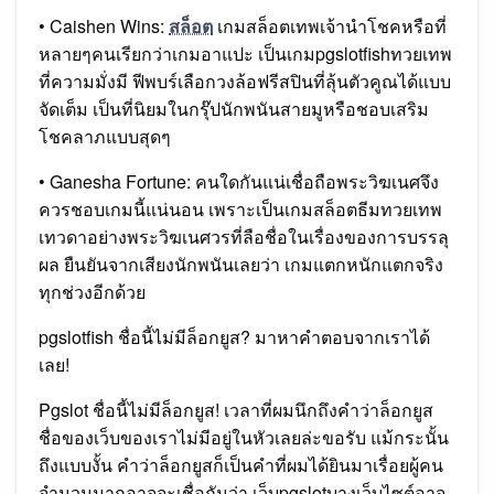
• Caishen Wins:
สล็อต
เกมสล็อตเทพเจ้านำโชคหรือที่
หลายๆคนเรียกว่าเกมอาแปะ เป็นเกมpgslotfishทวยเทพ
ที่ความมั่งมี ฟีพบร์เลือกวงล้อฟรีสปินที่ลุ้นตัวคูณได้แบบ
จัดเต็ม เป็นที่นิยมในกรุ๊ปนักพนันสายมูหรือชอบเสริม
โชคลาภแบบสุดๆ
• Ganesha Fortune: คนใดกันแน่เชื่อถือพระวิฆเนศจึง
ควรชอบเกมนี้แน่นอน เพราะเป็นเกมสล็อตธีมทวยเทพ
เทวดาอย่างพระวิฆเนศวรที่ลือชื่อในเรื่องของการบรรลุ
ผล ยืนยันจากเสียงนักพนันเลยว่า เกมแตกหนักแตกจริง
ทุกช่วงอีกด้วย
pgslotfish ชื่อนี้ไม่มีล็อกยูส? มาหาคำตอบจากเราได้
เลย!
Pgslot ชื่อนี้ไม่มีล็อกยูส! เวลาที่ผมนึกถึงคำว่าล็อกยูส
ชื่อของเว็บของเราไม่มีอยู่ในหัวเลยล่ะขอรับ แม้กระนั้น
ถึงแบบงั้น คำว่าล็อกยูสก็เป็นคำที่ผมได้ยินมาเรื่อยผู้คน
จำนวนมากอาจจะเชื่อกันว่า เว็บpgslotบางเว็บไซต์อาจ