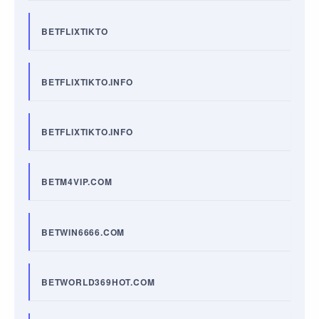
BETFLIXTIKTO
BETFLIXTIKTO.INFO
BETFLIXTIKTO.INFO
BETM4VIP.COM
BETWIN6666.COM
BETWORLD369HOT.COM