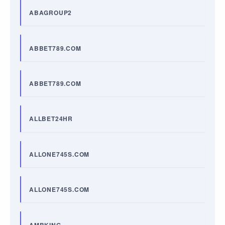
ABAGROUP2
ABBET789.COM
ABBET789.COM
ALLBET24HR
ALLONE745S.COM
ALLONE745S.COM
AMBKING