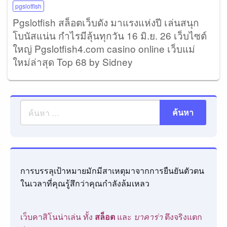
pgslotfish
Pgslotfish สล็อตเว็บดัง มาแรงแห่งปี เล่นสนุก
โบนัสแน่น กำไรมีลุ้นทุกวัน 16 มิ.ย. 26 เว็บไซต์
ใหญ่ Pgslotfish4.com casino online เว็บแม่
ใหม่ล่าสุด Top 68 by Sidney
การบรรลุเป้าหมายมักมีสาเหตุมาจากการยืนยันตัวตน
ในเวลาที่คุณรู้สึกว่าคุณกำลังล้มเหลว
เว็บคาสิโนน่าเล่น ทั้ง
สล็อต
และ
บาคาร่า
ตึงจริงแตก