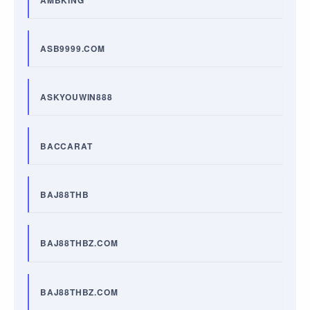
ASB9999.COM
ASKYOUWIN888
BACCARAT
BAJ88THB
BAJ88THBZ.COM
BAJ88THBZ.COM