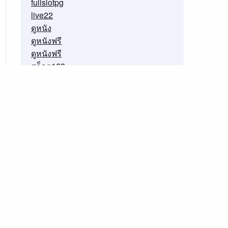
fullslotpg
live22
ดูหนัง
ดูหนังฟรี
ดูหนังฟรี
สล็อต168
https://hongkong456.me
สล็อต66
เว็บสล็อตและบาคาร่าของโครตดีเว็บนี้
เล่นแล้วรวยจัดๆ
joker123
slot168
https://jin55.net
slot99
สล็อตเว็บตรง
jinda44