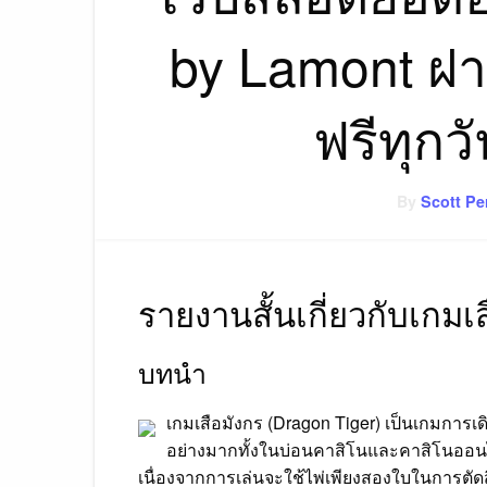
by Lamont ฝ
ฟรีทุกว
By
Scott Pe
รายงานสั้นเกี่ยวกับเกมเ
บทนำ
เกมเสือมังกร (Dragon Tiger) เป็นเกมการเ
อย่างมากทั้งในบ่อนคาสิโนและคาสิโนออนไลน
เนื่องจากการเล่นจะใช้ไพ่เพียงสองใบในการตัด