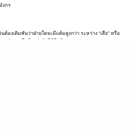
มังกร
้เล่นต้องเดิมพันว่าฝ่ายใดจะมีแต้มสูงกว่า ระหว่าง “เสือ” หรือ
สองฝ่ายจะมีแต้มเท่ากันได้อีกด้วย
สองฝ่าย แต่ละฝ่ายจะได้รับไพ่เพียงใบเดียว
การตัดสินผลของเกมขึ้นอยู่กับแต้มบนไพ่ ใบที่มีแต้มสูงกว่าจะ
ดับ
ง จะได้รับเงินรางวัลตามอัตราที่กำหนด โดยทั่วไปการเดิมพัน
นการเดิมพันว่าแต้มจะเสมอกัน จะมีอัตราการจ่ายที่สูงกว่า