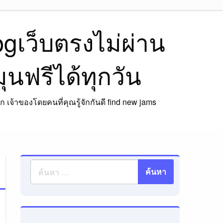
gเว็บตรงไม่ผ่าน
มุนฟรีได้ทุกวัน
 เจ้าของโดยคนที่คุณรู้จักกันดี find new jams