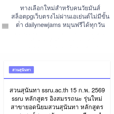
Skip
ทางเลือกใหม่สำหรับคนวัยมันส์
to
สล็อตpgเว็บตรงไม่ผ่านเอเย่นต์ไม่มีขั้น
content
ต่ํา dailynewjams หมุนฟรีได้ทุกวัน
https://thatnewjam.com สล็อต pg punpro สล็อตแตกง่าย
joker หมุนฟรี แตกง่ายที่สุดในโลก เพราะเราตั้งใจมาแจก
เจ้าของโดยคนที่คุณรู้จักกันดี find new jams
สวนสุนันทา
สวนสุนันทา ssru.ac.th 15 ก.พ. 2569
ssru หลักสูตร อิงสมรรถนะ รุ่นใหม่
สาขายอดนิยมสวนสุนันทา หลักสูตร