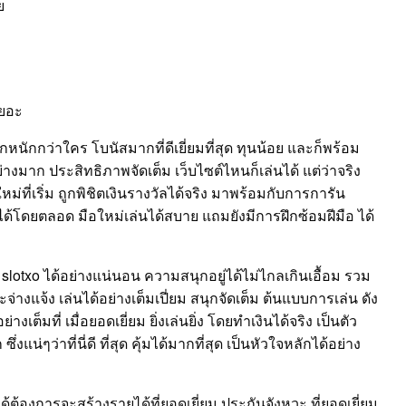
ย
เยอะ
นักกว่าใคร โบนัสมากที่ดีเยี่ยมที่สุด ทุนน้อย และก็พร้อม
งมาก ประสิทธิภาพจัดเต็ม เว็บไซต์ไหนก็เล่นได้ แต่ว่าจริง
่ที่เริ่ม ถูกพิชิตเงินรางวัลได้จริง มาพร้อมกับการการัน
นได้โดยตลอด มือใหม่เล่นได้สบาย แถมยังมีการฝึกซ้อมฝีมือ ได้
่น slotxo ได้อย่างแน่นอน ความสนุกอยู่ได้ไม่ไกลเกินเอื้อม รวม
งแจ้ง เล่นได้อย่างเต็มเปี่ยม สนุกจัดเต็ม ต้นแบบการเล่น ดัง
งเต็มที่ เมื่อยอดเยี่ยม ยิ่งเล่นยิ่ง โดยทำเงินได้จริง เป็นตัว
แน่ๆว่าที่นี่ดี ที่สุด คุ้มได้มากที่สุด เป็นหัวใจหลักได้อย่าง
ต้องการจะสร้างรายได้ที่ยอดเยี่ยม ประกันจังหวะ ที่ยอดเยี่ยม