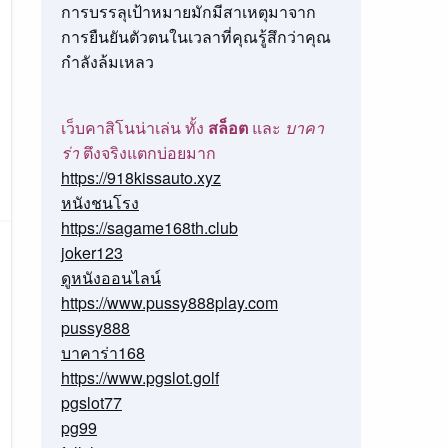
การบรรลุเป้าหมายมักมีสาเหตุมาจาก
การยืนยันตัวตนในเวลาที่คุณรู้สึกว่าคุณ
กำลังล้มเหลว
เว็บคาสิโนน่าเล่น ทั้ง
สล็อต
และ
บาคา
ร่า
ตึงจริงแตกบ่อยมาก
https://918kissauto.xyz
หนังชนโรง
https://sagame168th.club
joker123
ดูหนังออนไลน์
https://www.pussy888play.com
pussy888
บาคาร่า168
https://www.pgslot.golf
pgslot77
pg99