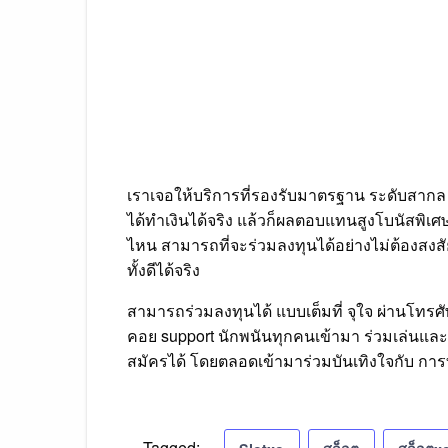
เราเจอให้บริการที่รองรับมาตรฐาน ระดับสากล 
ได้ทำเงินได้จริง แล้วก็ผลตอบแทนสูงโบนัสพิเศ
ไหน สามารถที่จะร่วมลงทุนได้อย่างไม่ต้องสงสัย
ทั้งดีได้จริง
สามารถร่วมลงทุนได้ แบบเต็มที่ จุใจ ผ่านโทรศัพท
คอย support นักพนันทุกคนเข้ามา ร่วมเล่นแล
สมัครได้ โดยตลอดเข้ามาร่วมบันเทิงใจกับ การทำราย
Tagged: