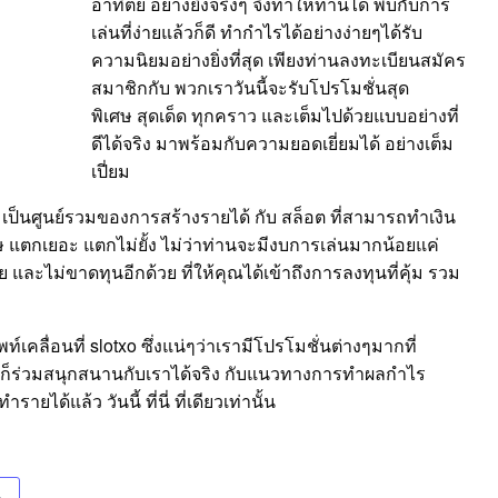
อาทิตย์ อย่างยิ่งจริงๆ จึงทำให้ท่านได้ พบกับการ
เล่นที่ง่ายแล้วก็ดี ทำกำไรได้อย่างง่ายๆได้รับ
ความนิยมอย่างยิ่งที่สุด เพียงท่านลงทะเบียนสมัคร
สมาชิกกับ พวกเราวันนี้จะรับโปรโมชั่นสุด
พิเศษ สุดเด็ด ทุกคราว และเต็มไปด้วยแบบอย่างที่
ดีได้จริง มาพร้อมกับความยอดเยี่ยมได้ อย่างเต็ม
เปี่ยม
เป็นศูนย์รวมของการสร้างรายได้ กับ สล็อต ที่สามารถทำเงิน
ษ แตกเยอะ แตกไม่ยั้ง ไม่ว่าท่านจะมีงบการเล่นมากน้อยแค่
 และไม่ขาดทุนอีกด้วย ที่ให้คุณได้เข้าถึงการลงทุนที่คุ้ม รวม
์เคลื่อนที่ slotxo ซึ่งแน่ๆว่าเรามีโปรโมชั่นต่างๆมากที่
ะก็ร่วมสนุกสนานกับเราได้จริง กับแนวทางการทำผลกำไร
ได้แล้ว วันนี้ ที่นี่ ที่เดียวเท่านั้น