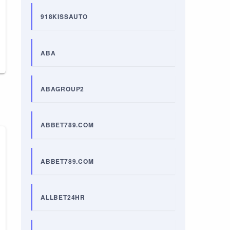
918KISSAUTO
ABA
ABAGROUP2
ABBET789.COM
ABBET789.COM
ALLBET24HR