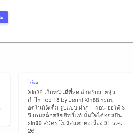
ts
สล็อต
Xin88 เว็บพนันดีที่สุด สำหรับสายลุ้น
กำไร Top 18 by Jenni Xin88 ระบบ
น
อัตโนมัติเต็ม รูปแบบ ฝาก – ถอน ออโต้ 3
วิ เกมสล็อตลิขสิทธิ์แท้ มั่นใจได้ทุกสปิน
xin88 สมัคร โบนัสแตกต่อเนื่อง 31 ธ.ค.
26