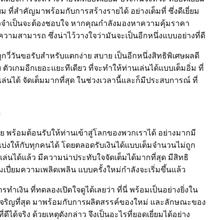
ที่สำคัญมาพร้อมกับการสร้างรายได้ อย่างเต็มที่ ซึ่งดีเยี่ยม
แล้วจำเป็นจะต้องชอบใจ หากคุณกำลังมองหาความคุ้มราคา
ความสามารถ ซึ่งน่าไว้วางใจว่ามันจะเป็นอีกหนึ่งแบบอย่างที่ดี
วี่วันขอรับสำหรับแตกง่าย สบาย เป็นอีกหนึ่งสิทธิพิเศษผลดี
ตัวเกมอีกเยอะแยะทีเดียว ที่จะทำให้ท่านเล่นได้แบบเต็มอิ่ม ที่
่นได้ จัดเต็มมากที่สุด ในช่วงเวลานี้และก็มีประสบการณ์ ที่
ด
่าย พร้อมต้อนรับให้ท่านเข้าสู่โลกของพวกเราได้ อย่างมากมี
่รอแบ่งให้กับทุกคนได้ โดยตลอดรับเงินได้แบบเต็มจำนวนไม่ถูก
เล่นได้แล้ว มีความน่าประทับใจจัดเต็มได้มากที่สุด มีสิทธิ
เปี่ยมความเพลิดเพลิน แบบครั้งใหม่กำลังจะเริ่มขึ้นแล้ว
ทำเงิน ที่ทดลองเปิดใจดูได้เลยว่า ที่นี่ พร้อมเป็นอย่างยิ่งใน
ัญเจริญที่สุด มาพร้อมกับการผลิตสรรค์ของใหม่ และลักษณะของ
ได้จริง ด้วยเหตุดังกล่าว จึงเป็นอะไรที่ยอดเยี่ยมได้อย่าง