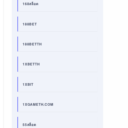
168สล็อต
188BET
188BETTH
1XBETTH
1XBIT
1XGAMETH.COM
55สล็อต