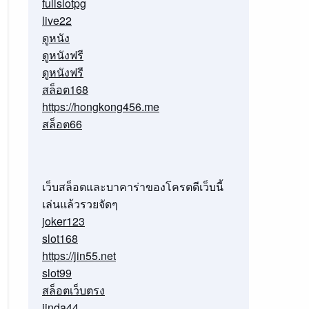
fullslotpg
live22
ดูหนัง
ดูหนังฟรี
ดูหนังฟรี
สล็อต168
https://hongkong456.me
สล็อต66
เว็บสล็อตและบาคาร่าของโครตดีเว็บนี้
เล่นแล้วรวยจัดๆ
joker123
slot168
https://jin55.net
slot99
สล็อตเว็บตรง
jinda44