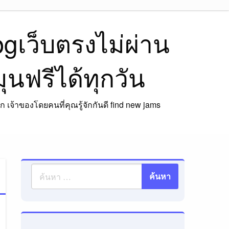
gเว็บตรงไม่ผ่าน
มุนฟรีได้ทุกวัน
 เจ้าของโดยคนที่คุณรู้จักกันดี find new jams