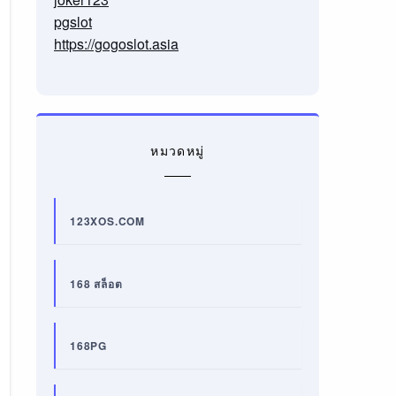
pgslot
https://gogoslot.asia
หมวดหมู่
123XOS.COM
168 สล็อต
168PG