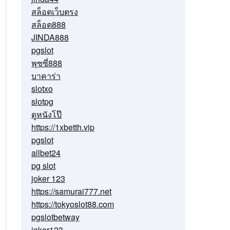
สล็อตเว็บตรง
สล็อต888
JINDA888
pgslot
พุซซี่888
บาคาร่า
slotxo
slotpg
ดูหนังโป๊
https://1xbetth.vip
pgslot
allbet24
pg slot
joker 123
https://samurai777.net
https://tokyoslot88.com
pgslotbetway
joker123