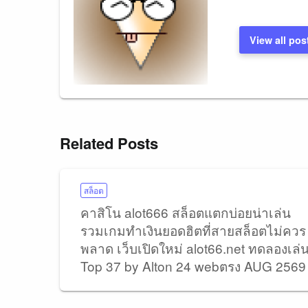
View all pos
Related Posts
สล็อต
คาสิโน alot666 สล็อตแตกบ่อยน่าเล่น
รวมเกมทำเงินยอดฮิตที่สายสล็อตไม่ควร
พลาด เว็บเปิดใหม่ alot66.net ทดลองเล่
Top 37 by Alton 24 webตรง AUG 2569