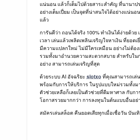
แน่นอน แล้วก็เต็มไปด้วยสาระสำคัญ ที่นานา
อย่างเต็มเปี่ยม เป็นจุดที่น่าสนใจได้อย่างแน่นอน ร
แล้ว
การันตีว่า ถอนได้จริง 100% ทำเงินได้ง่ายด้วย เ
เวลา เล่นแล้วเพลิดเพลินเจริญใจหาเงิน ที่ยอดเยี
มีความแปลกใหม่ ไม่มีใครเหมือน อย่างไม่ต้องสง
รวมทั้งมาอำนวยความสะดวกสบาย สำหรับในการเล่
อย่าง สามารถเล่นเจริญที่สุด
ด้วยระบบ AI อัจฉริยะ
slotxo
ที่คุณสามารถเล่นไ
พร้อมกับการให้บริการ ในรูปแบบใหม่รวมทั้งมาก
ตัวช่วยเหลือก็เลยเป็นตัวช่วยที่ดีมหาศาล กับการ
โอกาสรวยมากกว่า การลงทุนในต้นแบบอื่นอย่างแน่
สมัครเล่นสล็อต คืนยอดเสียทุกเมื่อเชื่อวัน บันเ