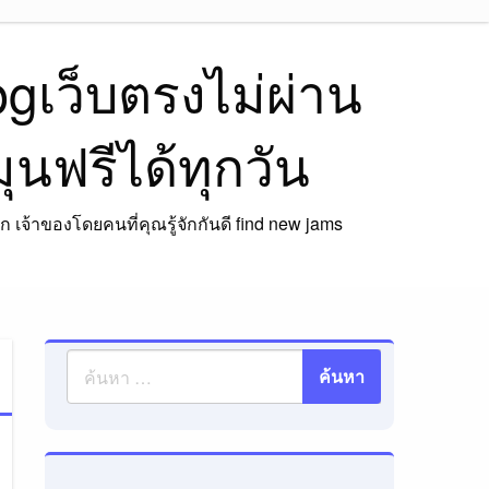
gเว็บตรงไม่ผ่าน
มุนฟรีได้ทุกวัน
 เจ้าของโดยคนที่คุณรู้จักกันดี find new jams