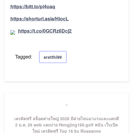
https://bitt.to/pi4oaq
https://shorturl.asia/HiocL
https://t.co/0GCRz6Dcj2
Tagged:
sretthi99
แนะแนว
เรื่อง
Previous
Post
เครดิตฟรี สล็อตค่ายใหญ่ 2026 มีค่ายไหนมาแรงและแตกดี
2 ม.ค. 26 web แตกง่าย Hengjing168.golf พนัน เว็บเปิด
ใหม่ เครดิตฟรี Top 16 by Roseanne