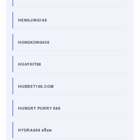
HENGJING168
HONGKONG456
HUAYHIT88
HUBBET168.COM
HUNGRY PURRY 888
HYDRA888 สล็อต