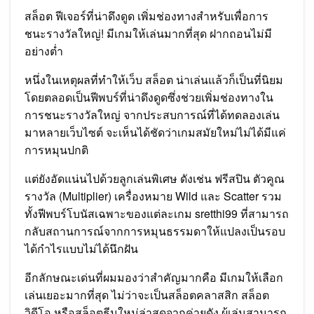
สล็อต ฟีเจอร์ที่น่าดึงดูด เพิ่มช่องทางสำหรับเพื่อการ
ชนะรางวัลใหญ่! มีเกมให้เล่นมากที่สุด ฝากถอนไม่มี
อย่างต่ำ
หนึ่งในเหตุผลที่ทำให้เว็บ สล็อต น่าเล่นแล้วก็เป็นที่นิยม
โดยตลอดเป็นฟีพบร์ที่น่าดึงดูดซึ่งช่วยเพิ่มช่องทางใน
การชนะรางวัลใหญ่ จากประสบการณ์ที่ได้ทดลองเล่น
มาหลายเว็บไซต์ จะเห็นได้ชัดว่าเกมสมัยใหม่ไม่ได้มีแค่
การหมุนปกติ
แต่ยังอัดแน่นไปด้วยลูกเล่นพิเศษ ดังเช่น ฟรีสปิน ตัวคูณ
รางวัล (Multiplier) เครื่องหมาย Wild และ Scatter รวม
ทั้งฟีพบร์โบนัสเฉพาะของแต่ละเกม sretthi99 ที่สามารถ
กลับสถานการณ์จากการหมุนธรรมดาให้แปลงเป็นรอบ
ได้กำไรแบบไม่ได้นึกฝัน
อีกลักษณะเด่นที่ผมมองว่าสำคัญมากคือ มีเกมให้เลือก
เล่นเยอะมากที่สุด ไม่ว่าจะเป็นสล็อตคลาสสิก สล็อต
วิดีโอ หรือสล็อตธีมใหม่ล่าสุดจากค่ายดัง ผู้เล่นสามารถ