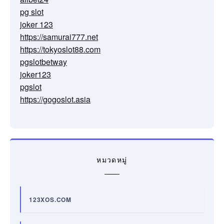
pg slot
joker 123
https://samurai777.net
https://tokyoslot88.com
pgslotbetway
joker123
pgslot
https://gogoslot.asia
หมวดหมู่
123XOS.COM