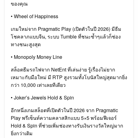
ของคุณ
• Wheel of Happiness
เกมใหม่จาก Pragmatic Play (เปิดตัวในปี 2026) มีธีม
โชคลาภแบบจีน, ระบบ Tumble ที่ชนะซ้ำๆแล้วก็ช่อง
ทางชนะสูงสุด
• Monopoly Money Line
สล็อตธีมรถไฟจาก NetEnt ที่เล่นง่าย รู้เรื่องไม่ยาก
เหมาะกับมือใหม่ มี RTP สูงรวมทั้งโบนัสใหญ่สุดมากยิ่ง
กว่า 10,000 เท่าเลยทีเดียว
• Joker’s Jewels Hold & Spin
อีกหนึ่งเกมสล็อตที่เปิดตัวในปี 2026 จาก Pragmatic
Play พรีเซ็นท์ความคลาสสิกแบบ 5×5 พร้อมฟีเจอร์
Hold & Spin ที่ช่วยเพิ่มช่องทางรับเงินรางวัลใหญ่มาก
ยิ่งกว่าเดิม