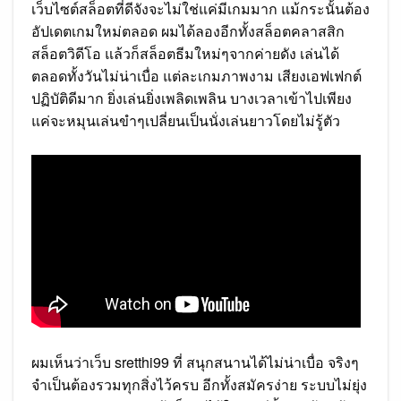
เว็บไซต์สล็อตที่ดีจังจะไม่ใช่แค่มีเกมมาก แม้กระนั้นต้อง
อัปเดตเกมใหม่ตลอด ผมได้ลองอีกทั้งสล็อตคลาสสิก
สล็อตวิดีโอ แล้วก็สล็อตธีมใหม่ๆจากค่ายดัง เล่นได้
ตลอดทั้งวันไม่น่าเบื่อ แต่ละเกมภาพงาม เสียงเอฟเฟกต์
ปฏิบัติดีมาก ยิ่งเล่นยิ่งเพลิดเพลิน บางเวลาเข้าไปเพียง
แค่จะหมุนเล่นขำๆเปลี่ยนเป็นนั่งเล่นยาวโดยไม่รู้ตัว
ผมเห็นว่าเว็บ sretthi99 ที่ สนุกสนานได้ไม่น่าเบื่อ จริงๆ
จำเป็นต้องรวมทุกสิ่งไว้ครบ อีกทั้งสมัครง่าย ระบบไม่ยุ่ง