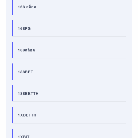
168 สล็อต
168PG
168สล็อต
188BET
188BETTH
1XBETTH
1XBIT