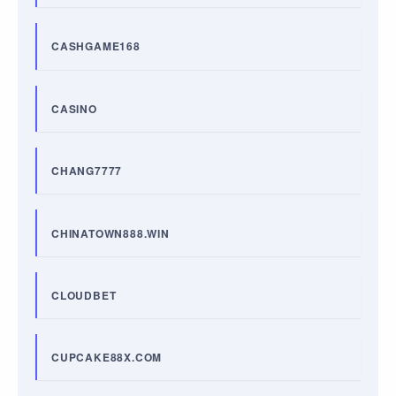
CASHGAME168
CASINO
CHANG7777
CHINATOWN888.WIN
CLOUDBET
CUPCAKE88X.COM