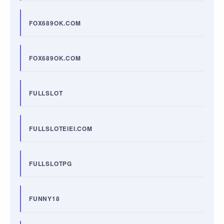
FOX689OK.COM
FOX689OK.COM
FULLSLOT
FULLSLOTEIEI.COM
FULLSLOTPG
FUNNY18