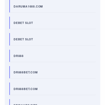
DARUMA1688.COM
DEBET SLOT
DEBET SLOT
DR888
DR888BET.COM
DR888BET.COM