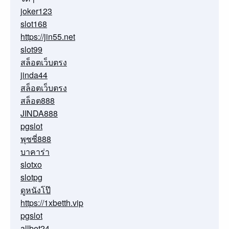
joker123
slot168
https://jin55.net
slot99
สล็อตเว็บตรง
jinda44
สล็อตเว็บตรง
สล็อต888
JINDA888
pgslot
พุซซี่888
บาคาร่า
slotxo
slotpg
ดูหนังโป๊
https://1xbetth.vip
pgslot
allbet24