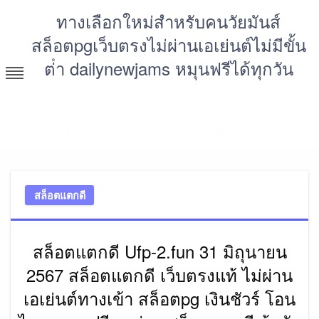
Skip
ทางเลือกใหม่สำหรับคนวัยมันส์
to
สล็อตpgเว็บตรงไม่ผ่านเอเย่นต์ไม่มีขั้น
content
ต่ํา dailynewjams หมุนฟรีได้ทุกวัน
https://thatnewjam.com สล็อต pg punpro สล็อตแตกง่าย
joker หมุนฟรี แตกง่ายที่สุดในโลก เพราะเราตั้งใจมาแจก
เจ้าของโดยคนที่คุณรู้จักกันดี find new jams
สล็อตแตกดี
สล็อตแตกดี Ufp-2.fun 31 มิถุนายน
2567 สล็อตแตกดี เว็บตรงแท้ ไม่ผ่าน
เอเย่นต์ทางเข้า สล็อตpg เงินชัวร์ โอน