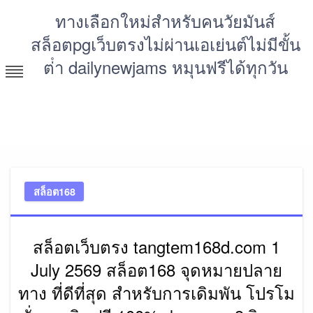
Skip
ทางเลือกใหม่สำหรับคนวัยมันส์
to
สล็อตpgเว็บตรงไม่ผ่านเอเย่นต์ไม่มีขั้น
content
ต่ํา dailynewjams หมุนฟรีได้ทุกวัน
https://thatnewjam.com สล็อต pg punpro สล็อตแตกง่าย
joker หมุนฟรี แตกง่ายที่สุดในโลก เพราะเราตั้งใจมาแจก
เจ้าของโดยคนที่คุณรู้จักกันดี find new jams
สล็อต168
สล็อตเว็บตรง tangtem168d.com 1
July 2569 สล็อต168 จุดหมายปลาย
ทาง ที่ดีที่สุด สำหรับการเดิมพัน โปรโม