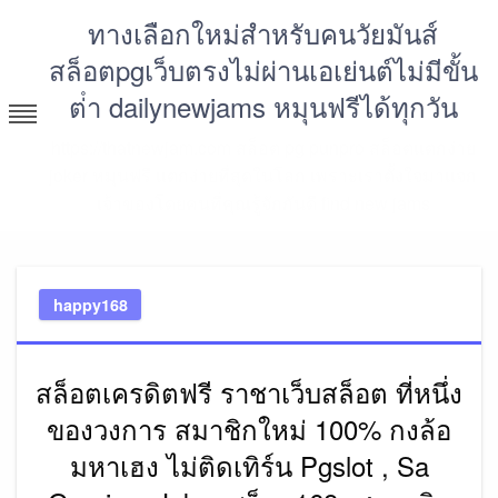
Skip
ทางเลือกใหม่สำหรับคนวัยมันส์
to
สล็อตpgเว็บตรงไม่ผ่านเอเย่นต์ไม่มีขั้น
content
ต่ํา dailynewjams หมุนฟรีได้ทุกวัน
https://thatnewjam.com สล็อต pg punpro สล็อตแตกง่าย
joker หมุนฟรี แตกง่ายที่สุดในโลก เพราะเราตั้งใจมาแจก
เจ้าของโดยคนที่คุณรู้จักกันดี find new jams
happy168
สล็อตเครดิตฟรี ราชาเว็บสล็อต ที่หนึ่ง
ของวงการ สมาชิกใหม่ 100% กงล้อ
มหาเฮง ไม่ติดเทิร์น Pgslot , Sa