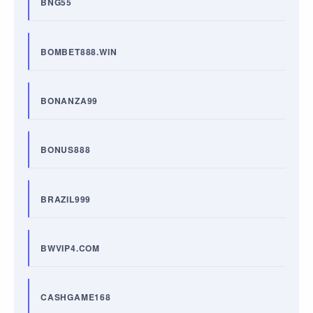
BNG55
BOMBET888.WIN
BONANZA99
BONUS888
BRAZIL999
BWVIP4.COM
CASHGAME168