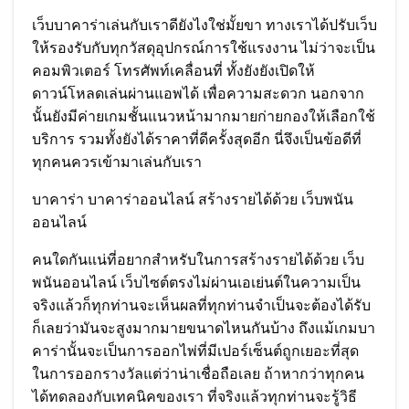
เว็บบาคาร่าเล่นกับเราดียังไงใช่มั้ยขา ทางเราได้ปรับเว็บ
ให้รองรับกับทุกวัสดุอุปกรณ์การใช้แรงงาน ไม่ว่าจะเป็น
คอมพิวเตอร์ โทรศัพท์เคลื่อนที่ ทั้งยังยังเปิดให้
ดาวน์โหลดเล่นผ่านแอพได้ เพื่อความสะดวก นอกจาก
นั้นยังมีค่ายเกมชั้นแนวหน้ามากมายก่ายกองให้เลือกใช้
บริการ รวมทั้งยังได้ราคาที่ดีครั้งสุดอีก นี่จึงเป็นข้อดีที่
ทุกคนควรเข้ามาเล่นกับเรา
บาคาร่า บาคาร่าออนไลน์ สร้างรายได้ด้วย เว็บพนัน
ออนไลน์
คนใดกันแน่ที่อยากสำหรับในการสร้างรายได้ด้วย เว็บ
พนันออนไลน์ เว็บไซต์ตรงไม่ผ่านเอเย่นต์ในความเป็น
จริงแล้วก็ทุกท่านจะเห็นผลที่ทุกท่านจำเป็นจะต้องได้รับ
ก็เลยว่ามันจะสูงมากมายขนาดไหนกันบ้าง ถึงแม้เกมบา
คาร่านั้นจะเป็นการออกไพ่ที่มีเปอร์เซ็นต์ถูกเยอะที่สุด
ในการออกรางวัลแต่ว่าน่าเชื่อถือเลย ถ้าหากว่าทุกคน
ได้ทดลองกับเทคนิคของเรา ที่จริงแล้วทุกท่านจะรู้วิธี