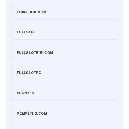
FOX689OK.COM
FULLSLOT
FULLSLOTEIEI.COM
FULLSLOTPG
FUNNY18
GEM99THS.COM