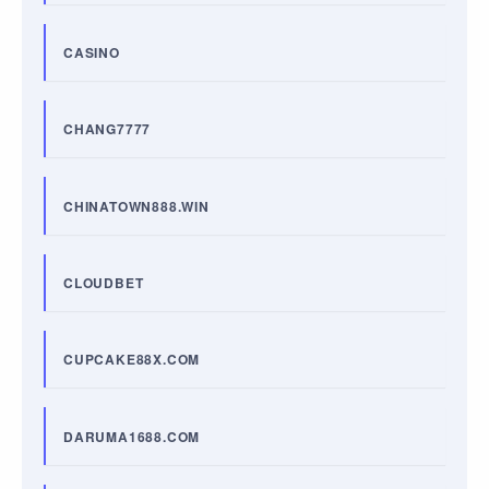
CASINO
CHANG7777
CHINATOWN888.WIN
CLOUDBET
CUPCAKE88X.COM
DARUMA1688.COM