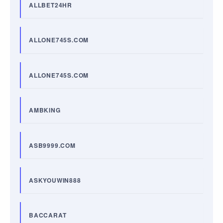
ALLBET24HR
ALLONE745S.COM
ALLONE745S.COM
AMBKING
ASB9999.COM
ASKYOUWIN888
BACCARAT