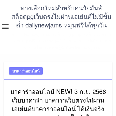
Skip
ทางเลือกใหม่สำหรับคนวัยมันส์
to
สล็อตpgเว็บตรงไม่ผ่านเอเย่นต์ไม่มีขั้น
content
ต่ํา dailynewjams หมุนฟรีได้ทุกวัน
https://thatnewjam.com สล็อต pg punpro สล็อตแตกง่าย
joker หมุนฟรี แตกง่ายที่สุดในโลก เพราะเราตั้งใจมาแจก
เจ้าของโดยคนที่คุณรู้จักกันดี find new jams
บาคาร่าออนไลน์
บาคาร่าออนไลน์ NEW! 3 ก.ย. 2566
เว็บบาคาร่า บาคาร่าเว็บตรงไม่ผ่าน
เอเย่นต์บาคาร่าออนไลน์ ได้เงินจริง