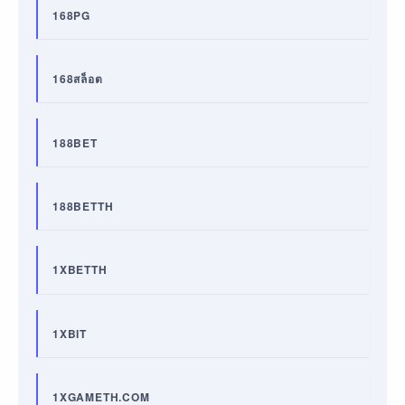
168PG
168สล็อต
188BET
188BETTH
1XBETTH
1XBIT
1XGAMETH.COM