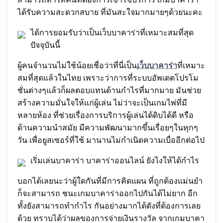
ได้รับความสะดวกสบาย ที่มันสะใจมากมายๆด้วยนะคะ
ได้การยอมรับว่าเป็นเว็บบาคาร่าที่เหมาะสมที่สุด
ปัจจุบันนี้
ผู้คนจำนวนไม่ใช้น้อยเชื่อว่าที่นี่เป็น
เว็บบาคาร่า
ที่เหมาะ
สมที่สุดแล้วในไทย เพราะว่าการที่ระบบอัพเดตโปรโม
ชั่นต่างๆแล้วก็ผลตอบแทนด้านกำไรที่มากมาย มันช่วย
สร้างความมั่นใจให้แก่ผู้เล่น ไม่ว่าจะเป็นเกมไพ่ที่มี
หลายห้อง ที่ช่วยเรื่องการบริการผู้เล่นได้ดิบได้ดี หรือ
ด้านความนำสมัย มีความพัฒนามากขึ้นเรื่อยๆในทุกๆ
วัน เพื่อยูสเซอร์ที่ใช้ มานานไม่กำเนิดความเบื่ออีกต่อไป
เริ่มเล่นบาคาร่า บาคาร่าออนไลน์ ยังไงให้ได้กำไร
บอกได้เลยนะว่าผู้ใดกันที่มีการคิดแผน ที่ถูกต้องแม่นยำ
ก็จะสามารถ ชนะเกมบาคาร่าออกไปกันได้ไม่ยาก อีก
ทั้งยังสามารถทำกำไร กันอย่างมากได้ดังที่ต้องการเลย
ด้วย ทราบได้ว่าผลของการจ่ายเงินรางวัล จากเกมบาคา