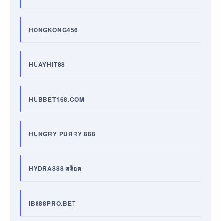
HONGKONG456
HUAYHIT88
HUBBET168.COM
HUNGRY PURRY 888
HYDRA888 สล็อต
IB888PRO.BET