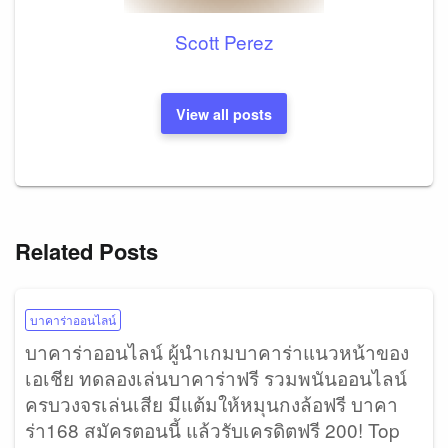
Scott Perez
View all posts
Related Posts
บาคาร่าออนไลน์
บาคาร่าออนไลน์ ผู้นำเกมบาคาร่าแนวหน้าของ
เอเชีย ทดลองเล่นบาคาร่าฟรี รวมพนันออนไลน์
ครบวงจรเล่นเสีย มีแต้มให้หมุนกงล้อฟรี บาคา
ร่า168 สมัครตอนนี้ แล้วรับเครดิตฟรี 200! Top