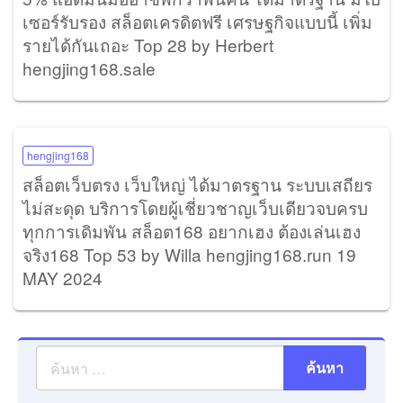
เซอร์รับรอง สล็อตเครดิตฟรี เศรษฐกิจแบบนี้ เพิ่ม
รายได้กันเถอะ Top 28 by Herbert
hengjing168.sale
hengjing168
สล็อตเว็บตรง เว็บใหญ่ ได้มาตรฐาน ระบบเสถียร
ไม่สะดุด บริการโดยผู้เชี่ยวชาญเว็บเดียวจบครบ
ทุกการเดิมพัน สล็อต168 อยากเฮง ต้องเล่นเฮง
จริง168 Top 53 by Willa hengjing168.run 19
MAY 2024