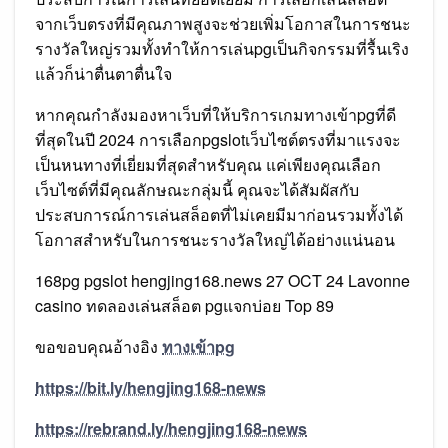
จากเว็บตรงที่มีคุณภาพสูงจะช่วยเพิ่มโอกาสในการชนะ
รางวัลใหญ่รวมทั้งทำให้การเล่นpgเป็นกิจกรรมที่รื้นเริง
แล้วก็น่าตื่นตาตื่นใจ
หากคุณกำลังมองหาเว็บที่ให้บริการเกมทางเข้าpgที่ดี
ที่สุดในปี 2024 การเลือกpgslotเว็บไซต์ตรงที่มาแรงจะ
เป็นหนทางที่เยี่ยมที่สุดสำหรับคุณ แค่เพียงคุณเลือก
เว็บไซต์ที่มีคุณลักษณะกลุ่มนี้ คุณจะได้สัมผัสกับ
ประสบการณ์การเล่นสล็อตที่ไม่เคยมีมาก่อนรวมทั้งได้
โอกาสสำหรับในการชนะรางวัลใหญ่ได้อย่างแน่นอน
168pg pgslot hengjing168.news 27 OCT 24 Lavonne
casino ทดลองเล่นสล็อต pgแจกบ่อย Top 89
ขอขอบคุณอ้างอิง
ทางเข้าpg
https://bit.ly/hengjing168-news
https://rebrand.ly/hengjing168-news