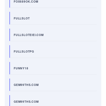
FOX689OK.COM
FULLSLOT
FULLSLOTEIEI.COM
FULLSLOTPG
FUNNY18
GEM99THS.COM
GEM99THS.COM