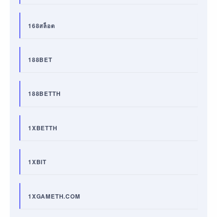
168สล็อต
188BET
188BETTH
1XBETTH
1XBIT
1XGAMETH.COM