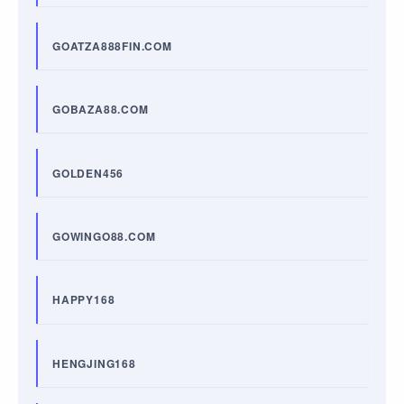
GOATZA888FIN.COM
GOBAZA88.COM
GOLDEN456
GOWINGO88.COM
HAPPY168
HENGJING168