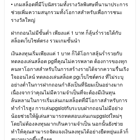
• เกมสล็อตที่มีโบนัสรวมทั้งรางวัลพิเศษที่นานาประการ
ช่วยเพิ่มความสนุกรวมทั้งโอกาสสำหรับเพื่อการชนะ
รางวัลใหญ่
ฝากถอนไม่มีขั้นต่ำ เพียงแค่ 1 บาท ก็ลุ้นร่ำรวยได้กับ
สล็อตเว็บไซต์ตรง รวมเกมขั้นนำ
เงินลงทุนเริ่มเพียงแค่ 1 บาท ก็ได้โอกาสลุ้นร่ำรวยกับ
ทดลองเล่นสล็อต pgที่คุณไม่ควรพลาด ต้องการของทุก
คนหาโอกาสสำหรับในการสร้างรายได้จากความรื่นเริง
ใจออนไลน์ ทดลองเล่นสล็อต pgเว็บไซต์ตรง ที่ไม่ระบุ
อย่างต่ำในการฝากถอนกำลังเป็นที่นิยมเป็นอย่างมาก
เนื่องจากว่าคุณไม่มีความจำเป็นที่จะต้องมีเงินทุน
ล้นหลามในการเริ่มเล่นเกมสล็อตที่มีโอกาสสำหรับการ
ทำกำไรสูง การเล่นpgslotกับระบบฝากถอนไม่มีอย่าง
น้อยช่วยให้ผู้เล่นสามารถทดสอบเล่นเกมpgslotใหม่ๆ
โดยไม่ต้องลงทุนมากเกินความจำเป็น นอกนั้นยังช่วย
ทำให้คุณสามารถจัดแจงเงินลงทุนได้อย่างยืดหยุ่นแล้วก็
สบายมากขึ้นเรื่อยๆ