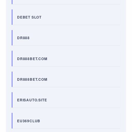
DEBET SLOT
DR888
DR888BET.COM
DR888BET.COM
ERISAUTO.SITE
EU369CLUB