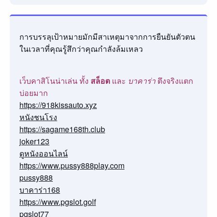
การบรรลุเป้าหมายมักมีสาเหตุมาจากการยืนยันตัวตน
ในเวลาที่คุณรู้สึกว่าคุณกำลังล้มเหลว
เว็บคาสิโนน่าเล่น ทั้ง
สล็อต
และ
บาคาร่า
ตึงจริงแตก
บ่อยมาก
https://918kissauto.xyz
หนังชนโรง
https://sagame168th.club
joker123
ดูหนังออนไลน์
https://www.pussy888play.com
pussy888
บาคาร่า168
https://www.pgslot.golf
pgslot77