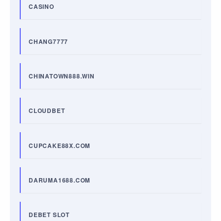
CASINO
CHANG7777
CHINATOWN888.WIN
CLOUDBET
CUPCAKE88X.COM
DARUMA1688.COM
DEBET SLOT