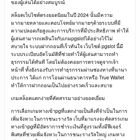
ของผู้เล่นได้อย่างสมบูรณ์
สล็อตเว็บไซต์ตรงยอดนิยมในปี 2024 นั้นมีความ
มากมายหลายและตอบโจทย์มากมายๆด้วยระบบที่มี
ความปลอดภัยสูงและการบริการที่มีประสิทธิภาพ ทำให้
ผู้เล่นสามารถเพลินใจกับเกมpgslotได้อย่างไร้ไม่
สบายใจ ระบบฝากถอนที่เร็วทันใจ เว็บไซต์ pgslot นี้มี
ระบบระเบียบอัตโนมัติที่ช่วยทำให้ผู้เล่นสามารถทำ
ธุรกรรมได้ทันที โดยไม่ต้องคอยการตรวจดูจากเจ้า
หน้าที่ ทั้งยังรองรับการทำธุรกรรมผ่านช่องทางที่นานา
ประการ ได้แก่ การโอนผ่านธนาคารหรือ True Wallet
ทำให้การฝากถอนเป็นไปอย่างรวดเร็วและสบาย
เกมสล็อตแตกง่ายที่คัดสรรมาอย่างยอดเยี่ยม
การเลือกเกมทางเข้าpgที่แตกง่ายเป็นสิ่งที่จำเป็นในการ
เพิ่มจังหวะในการชนะรางวัล เว็บที่มาแรงจะคัดสรรเกม
ทางเข้าpgที่มีอัตราการชำระเงินที่สูงรวมทั้งมีฟีเจอร์
พิเศษที่ช่วยเพิ่มจังหวะในการชนะรางวัลใหญ่ เกมทาง