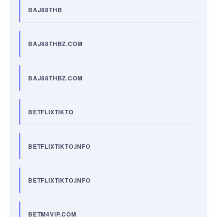
BAJ88THB
BAJ88THBZ.COM
BAJ88THBZ.COM
BETFLIXTIKTO
BETFLIXTIKTO.INFO
BETFLIXTIKTO.INFO
BETM4VIP.COM