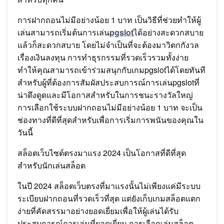
การฝากถอนไม่มีอย่างน้อย 1 บาท เป็นวิธีที่ช่วยทำให้ผู้
เล่นสามารถเริ่มต้นการเล่น
pgslot
ได้อย่างสะดวกสบาย
แล้วก็สะดวกสบาย โดยไม่จำเป็นที่จะต้องมาวิตกกังวล
เรื่องเงินลงทุน การทำธุรกรรมที่รวดเร็วรวมทั้งง่าย
ทำให้คุณสามารถเข้าร่วมสนุกกับเกมpgslotได้โดยทันที
สำหรับผู้ที่ต้องการสัมผัสประสบการณ์การเล่นpgslotที่
น่าดึงดูดและมีโอกาสสำหรับในการชนะรางวัลใหญ่
การเลือกใช้ระบบฝากถอนไม่มีอย่างน้อย 1 บาท จะเป็น
ช่องทางที่ดีที่สุดสำหรับเพื่อการเริ่มการพนันของคุณใน
วันนี้
สล็อตเว็บไซต์ตรงมาแรง 2024 เป็นโอกาสที่ดีที่สุด
สำหรับนักเล่นสล็อต
ในปี 2024 สล็อตเว็บตรงที่มาแรงนั้นไม่เพียงแค่มีระบบ
ระเบียบฝากถอนที่รวดเร็วที่สุด แต่ยังเก็บเกมสล็อตแตก
ง่ายที่คัดสรรมาอย่างยอดเยี่ยมเพื่อให้ผู้เล่นได้รับ
ประสบการณ์การเล่นที่ยอดเยี่ยม การเลือกเล่นสล็อต