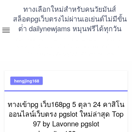
Skip
ทางเลือกใหม่สำหรับคนวัยมันส์
to
สล็อตpgเว็บตรงไม่ผ่านเอเย่นต์ไม่มีขั้น
content
ต่ํา dailynewjams หมุนฟรีได้ทุกวัน
https://thatnewjam.com สล็อต pg punpro สล็อตแตกง่าย
joker หมุนฟรี แตกง่ายที่สุดในโลก เพราะเราตั้งใจมาแจก
เจ้าของโดยคนที่คุณรู้จักกันดี find new jams
hengjing168
ทางเข้าpg เว็บ168pg 5 ตุลา 24 คาสิโน
ออนไลน์เว็บตรง pgslot ใหม่ล่าสุด Top
97 by Lavonne pgslot