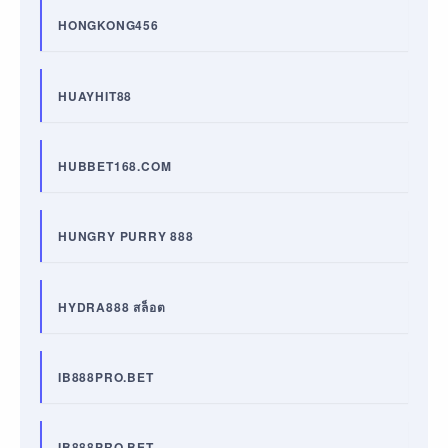
HONGKONG456
HUAYHIT88
HUBBET168.COM
HUNGRY PURRY 888
HYDRA888 สล็อต
IB888PRO.BET
IB888PRO.BET