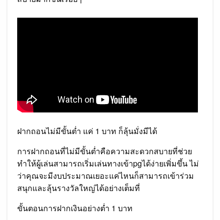
ฝากถอนไม่มีขั้นต่ำ แค่ 1 บาท ก็ลุ้นมั่งมีได้
การฝากถอนที่ไม่มีขั้นต่ำคือความสะดวกสบายที่ช่วย
ทำให้ผู้เล่นสามารถเริ่มเล่นทางเข้าpgได้ง่ายเพิ่มขึ้น ไม่
ว่าคุณจะมีงบประมาณเยอะแค่ไหนก็สามารถเข้าร่วม
สนุกและลุ้นรางวัลใหญ่ได้อย่างเต็มที่
ขั้นตอนการฝากเงินอย่างต่ำ 1 บาท