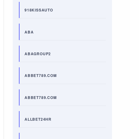
918KISSAUTO
ABA
ABAGROUP2
ABBET789.COM
ABBET789.COM
ALLBET24HR