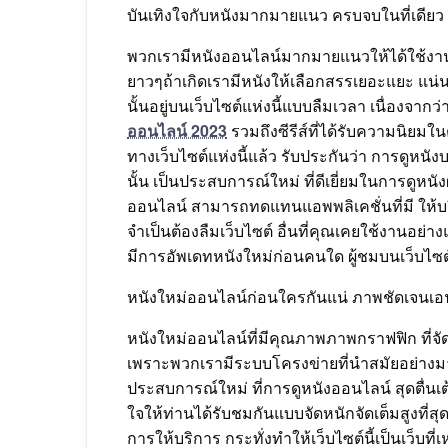
บันเทิงใจกับหนังมากมายแนว ครบจบในที่เดียว
พวกเรามีหนังออนไลน์มากมายแนวให้ได้ใช้งาน
ยาวๆถ้าเกิดเรามีหนังให้เลือกสรรเยอะแยะ แน่
นั้นอยู่บนเว็บไซต์แห่งนี้แบบลืมเวลา เนื่องจากว
ออนไลน์ 2023
รวมถึงซีรีส์ที่ได้รับความนิยม
ทางเว็บไซต์แห่งนี้แล้ว รับประกันว่า การดูห
นั้น เป็นประสบการณ์ใหม่ ที่ดีเยี่ยมในการดูหนัง
ออนไลน์ สามารถทดแทนแอพพลิเคชั่นที่มี ให้บ
จำเป็นต้องลืมเว็บไซต์ อื่นที่คุณเคยใช้งานอย่
มีการอัพเดทหนังใหม่ก่อนคนใด ผู้ชมบนเว็บไซต์
หนังใหม่ออนไลน์ก่อนใครกันแน่ ภาพชัดเจนเอฟ
หนังใหม่ออนไลน์ที่มีคุณภาพภาพกราฟฟิก ที่จ
เพราะพวกเรามีระบบโครงข่ายที่นำสมัยอย่างมาก
ประสบการณ์ใหม่ ที่การดูหนังออนไลน์ สุดตื่น
ใจให้ท่านได้รับชมกันแบบจัดหนักจัดเต็มสูงที่สุ
การให้บริการ กระทั่งทำให้เว็บไซต์นี้เป็นเว็บท