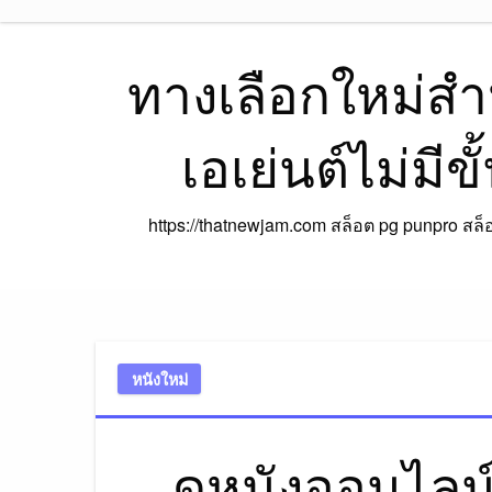
Skip
to
content
ทางเลือกใหม่สำ
เอเย่นต์ไม่มีข
https://thatnewjam.com สล็อต pg punpro สล็อ
หนังใหม่
ดูหนังออนไลน์ 