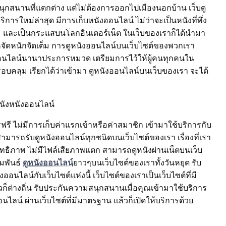
ุกสนานที่แตกต่าง แต่ไม่ต้องการออกไปเมืองนอกบ้าน เว็บดู
บริการใหม่ล่าสุด มีการเก็บหนังออนไลน์ ไม่ว่าจะเป็นหนังที่พึ่ง
ยม และเป็นกระแสบนโลกอินเตอร์เน็ต ในเว็บของเราก็ได้นำมา
ฟคจัดหนักจัดเต็ม การดูหนังออนไลน์บนเว็บไซต์ของพวกเรา
งออนไลน์นานาประการหมวด เตรียมการไว้ให้ผู้คนทุกคนใน
อบคลุม เรียกได้ว่าเข้ามา ดูหนังออนไลน์บนเว็บของเรา จะได้
หนังหนังออนไลน์
ารฟรี ไม่มีการเก็บค่าแรกเข้าหรือค่าสมาชิก เข้ามาใช้บริการกับ
สามารถรับดูหนังออนไลน์ทุกชนิดบนเว็บไซต์ของเรา เรื่องที่เรา
สิทธิภาพ ไม่มีไฟล์เสียภาพแตก สามารถดูหนังผ่านเน็ตบนเว็บ
ัมพันธ์
ดูหนังออนไลน์
ยาวๆบนเว็บไซต์ของเราทั้งวันหยุด รับ
งออนไลน์กับเว็บไซต์แห่งนี้ เว็บไซต์ของเราเป็นเว็บไซต์ที่มี
้วก็ต่างถิ่น รับประกันความสนุกสนานเมื่อคุณเข้ามาใช้บริการ
นไลน์ ผ่านเว็บไซต์ที่มีมาตรฐาน แล้วก็เปิดให้บริการด้วย