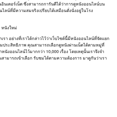
ินเตอร์เน็ต ซึ่งสามารถการันตีได้ว่าการดูหนังออนไลน์บน
นไลน์ที่มีความสมจริงเปรียบได้เสมือนดั่งนั่งอยู่ในโรง
 หนังใหม่
อย่างที่เราได้กล่าวไว้ว่าเว็บไซต์นี้มีหนังออนไลน์ที่จัดแยก
็มประสิทธิภาพ คุณสามารถเลือกดูหนังผ่านเน็ตได้ตามหมู่ที่
นังออนไลน์ไว้มากกว่า 10,000 เรื่อง โดยเหตุนั้นเราจึงจำ
งานสามารถเข้าเลือก รับชมได้ตามความต้องการ มาดูกันว่าเรา