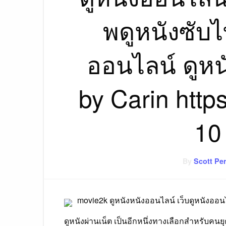
พดูหนังซับไท
ออนไลน์ ดูหน
by Carin http
10
By
Scott Pe
movie2k ดูหนังหนังออนไลน์ เว็บดูหนังออ
ดูหนังผ่านเน็ต เป็นอีกหนึ่งทางเลือกสำหรับคนยุค