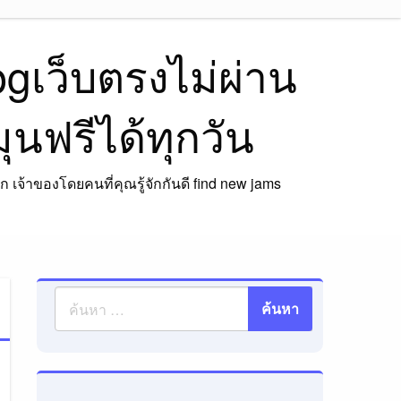
gเว็บตรงไม่ผ่าน
มุนฟรีได้ทุกวัน
 เจ้าของโดยคนที่คุณรู้จักกันดี find new jams