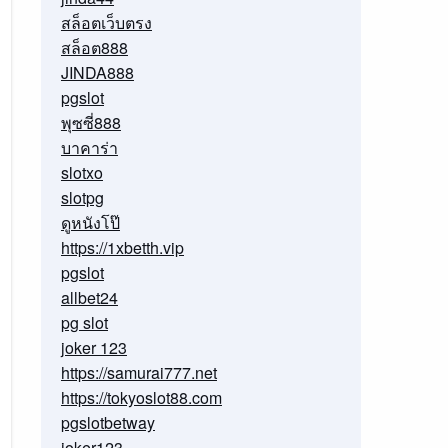
สล็อตเว็บตรง
สล็อต888
JINDA888
pgslot
พุซซี่888
บาคาร่า
slotxo
slotpg
ดูหนังโป๊
https://1xbetth.vip
pgslot
allbet24
pg slot
joker 123
https://samurai777.net
https://tokyoslot88.com
pgslotbetway
joker123