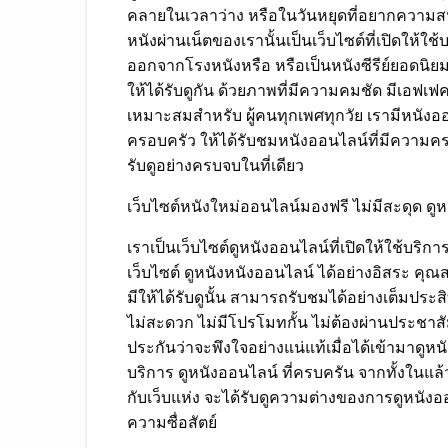
คลายในเวลาว่าง หรือในวันหยุดที่อยากความสน
หนังผ่านเน็ตของเรานั้นเป็นเว็บไซต์ที่เปิดให้ใช้
ออกจากโรงหนังหรือ หรือเป็นหนังซีรีย์ยอดนิ
ให้ได้รับดูกัน ด้วยภาพที่มีความคมชัด มีเอฟเ
เหมาะสมสำหรับ ผู้คนทุกเพศทุกวัย เรามีหนั
ครอบครัว ให้ได้รับชมหนังออนไลน์ที่มีความคร
รับดูอย่างครบจบในที่เดียว
เว็บไซต์หนังใหม่ออนไลน์มองฟรี ไม่มีสะดุด ดู
เราเป็นเว็บไซต์ดูหนังออนไลน์ที่เปิดให้ใช้บริก
เว็บไซต์ ดูหนังหนังออนไลน์ ได้อย่างอิสระ คุณ
มีให้ได้รับดูนั้น สามารถรับชมได้อย่างเต็มประ
ไม่สะดวก ไม่มีโปรโมทกั้น ไม่ต้องผ่านประชาส
ประกันว่าจะพึงใจอย่างแน่แท้เมื่อได้เข้ามาดูหนั
บริการ ดูหนังออนไลน์ ที่ครบครัน จากทั้งในแล
กับเว็บแห่ง จะได้รับดูความต่างของการดูหนังออ
ความซื่อสัตย์