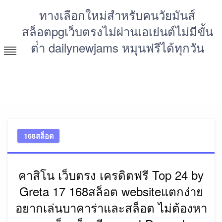
Skip
ทางเลือกใหม่สำหรับคนวัยมันส์
to
สล็อตpgเว็บตรงไม่ผ่านเอเย่นต์ไม่มีขั้น
content
ต่ํา dailynewjams หมุนฟรีได้ทุกวัน
https://thatnewjam.com สล็อต pg punpro สล็อตแตกง่าย
joker หมุนฟรี แตกง่ายที่สุดในโลก เพราะเราตั้งใจมาแจก
เจ้าของโดยคนที่คุณรู้จักกันดี find new jams
168สล็อต
คาสิโน เว็บตรง เครดิตฟรี Top 24 by
Greta 17 168สล็อต websiteแตกง่าย
อยากเล่นบาคาร่าและสล็อต ไม่ต้องหา