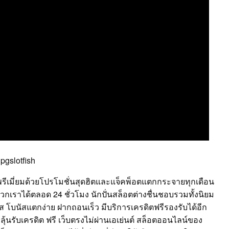
gslotfish
รีเมี่ยมด้วยโปรโมชั่นสุดฮิตและแจ็คพ็อตแตกกระจายทุกเดือน
วกเราได้ตลอด 24 ชั่วโมง นักปั่นสล็อตต่างชื่นชอบรวมทั้งนิยม
ูส โบนัสแตกง่าย ฝากถอนเร็ว มีบริการเครดิตฟรีรองรับได้อีก
ลุ้นรับเครดิต ฟรี เว็บตรงไม่ผ่านเอเย่นต์ สล็อตออนไลน์ของ