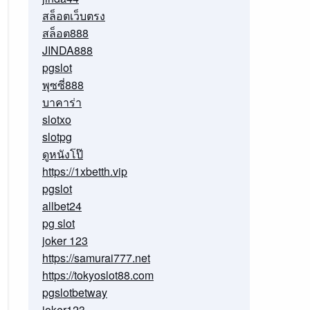
สล็อตเว็บตรง
สล็อต888
JINDA888
pgslot
พุซซี่888
บาคาร่า
slotxo
slotpg
ดูหนังโป๊
https://1xbetth.vip
pgslot
allbet24
pg slot
joker 123
https://samurai777.net
https://tokyoslot88.com
pgslotbetway
joker123