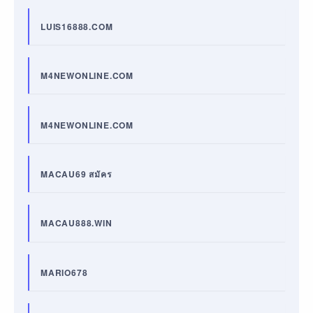
LUIS16888.COM
M4NEWONLINE.COM
M4NEWONLINE.COM
MACAU69 สมัคร
MACAU888.WIN
MARIO678