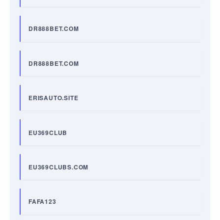
DR888BET.COM
DR888BET.COM
ERISAUTO.SITE
EU369CLUB
EU369CLUBS.COM
FAFA123