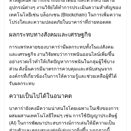
อุปกรณ์ต่างๆ งานวิจัยได้ทำการประเมินความสำคัญของ
เทคโนโลยีเช่น บล็อกเชน (Blockchain) ในการเพิ่มความ
โปร่งใสและความปลอดภัยในบาคาร่าที่ถ่ายทอดสด
ผลกระทบทางสังคมและเศรษฐกิจ
การแพร่หลายของบาคาร่ามีผลกระทบทั้งในแง่สังคม
และเศรษฐกิจ งานวิจัยพบว่าการพนันออนไลน์เพิ่มขึ้น
อย่างรวดเร็วทำให้เกิดปัญหาการพนันในกลุ่มผู้ใช้บาง
ส่วน ดังนั้นควรมีมาตรการควบคุมและสนับสนุนจาก
องค์กรที่เกี่ยวข้องในการให้ความรู้และช่วยเหลือผู้ที่ได้
รับผลกระทบ
ความเป็นไปได้ในอนาคต
บาคาร่ายังคงมีความน่าสนใจโดยเฉพาะในเชิงของการ
ผสมผสานเทคโนโลยีใหม่ๆ เช่น การใช้ปัญญาประดิษฐ์
(AI) ในการพัฒนาประสบการณ์การเล่นให้มีความเป็น
ส่วนตัวและตอบสนองต่อผู้เล่นมากยิ่งขึ้น นอกจากนี้