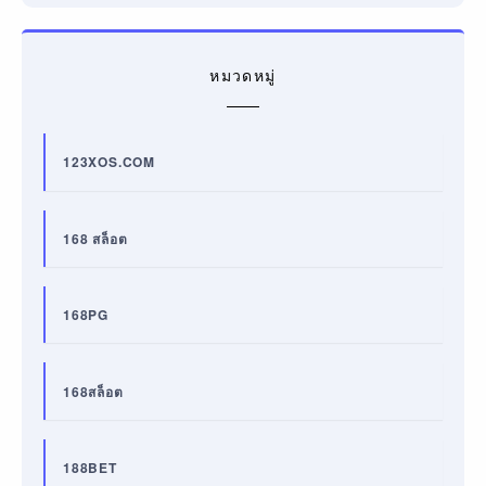
หมวดหมู่
123XOS.COM
168 สล็อต
168PG
168สล็อต
188BET