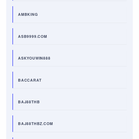
AMBKING
ASB9999.COM
ASKYOUWIN888
BACCARAT
BAJ88THB
BAJ88THBZ.COM