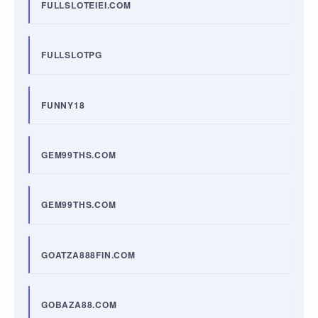
FULLSLOTEIEI.COM
FULLSLOTPG
FUNNY18
GEM99THS.COM
GEM99THS.COM
GOATZA888FIN.COM
GOBAZA88.COM