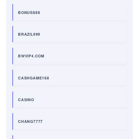
BONUS888
BRAZIL999
BWVIP4.COM
CASHGAME168
CASINO
CHANG7777