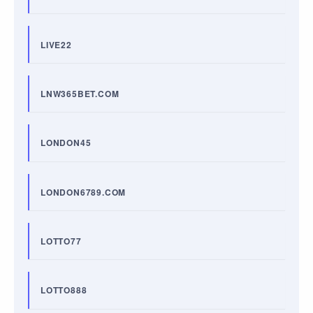
LIVE22
LNW365BET.COM
LONDON45
LONDON6789.COM
LOTTO77
LOTTO888