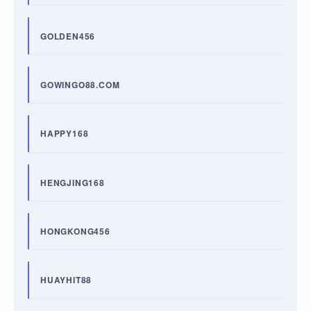
GOLDEN456
GOWINGO88.COM
HAPPY168
HENGJING168
HONGKONG456
HUAYHIT88