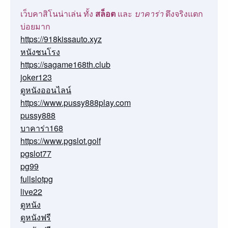
เว็บคาสิโนน่าเล่น ทั้ง
สล็อต
และ
บาคาร่า
ตึงจริงแตก
บ่อยมาก
https://918kissauto.xyz
หนังชนโรง
https://sagame168th.club
joker123
ดูหนังออนไลน์
https://www.pussy888play.com
pussy888
บาคาร่า168
https://www.pgslot.golf
pgslot77
pg99
fullslotpg
live22
ดูหนัง
ดูหนังฟรี