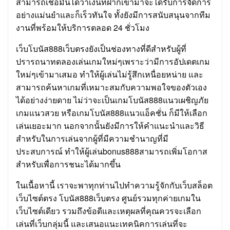
สามารถเชื่อมั่นได้ว่าเงินที่ฝากเข้ามาจะได้รับการจัดการ
อย่างแม่นยำและก็เร็วทันใจ ทั้งยังมีการสนับสนุนจากทีม
งานที่พร้อมให้บริการตลอด 24 ชั่วโมง
เว็บโบนัส888เว็บตรงยังเป็นช่องทางที่ดีสำหรับผู้ที่
ปรารถนาทดลองเล่นเกมใหม่ๆเพราะว่ามีการอัปเดตเกม
ใหม่ๆเข้ามาเสมอ ทำให้ผู้เล่นไม่รู้สึกเหนื่อยหน่าย และ
สามารถค้นหาเกมที่เหมาะสมกับความพอใจของตัวเอง
ได้อย่างง่ายดาย ไม่ว่าจะเป็นเกมโบนัส888แนวเผชิญภัย
เกมแนวสวย หรือเกมโบนัส888แนวแอ็คชั่น ก็มีให้เลือก
เล่นเยอะมาก นอกจากนั้นยังมีการให้คำแนะนำและวิธี
สำหรับในการเล่นจากผู้ที่มีความชำนาญที่มี
ประสบการณ์ ทำให้ผู้เล่นbonus888สามารถเพิ่มโอกาส
สำหรับเพื่อการชนะได้มากขึ้น
ในเนื้อหานี้ เราจะพาทุกท่านไปทำความรู้จักกับเว็บสล็อต
เว็บไซต์ตรง โบนัส888เว็บตรง ศูนย์รวมทุกค่ายเกมใน
เว็บไซต์เดียว รวมถึงข้อดีและเหตุผลที่คุณควรจะเลือก
เล่นที่เว็บกลุ่มนี้ และเสนอแนะเทคนิคการเล่นที่จะ