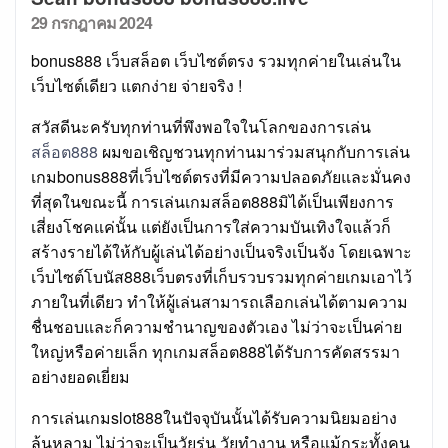
Posted
29 กรกฎาคม 2024
on
bonus888 เว็บสล็อต เว็บไซต์ตรง รวมทุกค่ายในเล่นใน
เว็บไซต์เดียว แตกง่าย จ่ายจริง !
สวัสดีนะครับทุกท่านที่พึงพอใจในโลกของการเล่น
สล็อต888
ผมขอเชิญชวนทุกท่านมาร่วมสนุกกับการเล่น
เกมbonus888ที่เว็บไซต์ตรงที่มีความปลอดภัยและมั่นคง
ที่สุดในขณะนี้ การเล่นเกมสล็อต888มิได้เป็นเพียงการ
เสี่ยงโชคแค่นั้น แต่ยังเป็นการใส่ความบันเทิงใจแล้วก็
สร้างรายได้ให้กับผู้เล่นได้อย่างเป็นจริงเป็นจัง โดยเฉพาะ
เว็บไซต์โบนัส888เว็บตรงที่เก็บรวบรวมทุกค่ายเกมเอาไว้
ภายในที่เดียว ทำให้ผู้เล่นสามารถเลือกเล่นได้ตามความ
ชื่นชอบและก็ความชำนาญของตัวเอง ไม่ว่าจะเป็นค่าย
ใหญ่หรือค่ายเล็ก ทุกเกมสล็อต888ได้รับการคัดสรรมา
อย่างยอดเยี่ยม
การเล่นเกมslot888ในปัจจุบันนั้นได้รับความนิยมอย่าง
ล้นหลาม ไม่ว่าจะเป็นวัยรุ่น วัยทำงาน หรือแม้กระทั้งคน