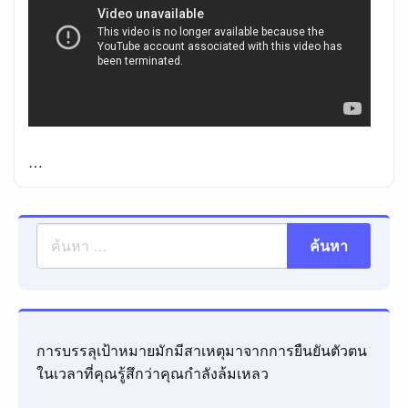
…
การบรรลุเป้าหมายมักมีสาเหตุมาจากการยืนยันตัวตน
ในเวลาที่คุณรู้สึกว่าคุณกำลังล้มเหลว