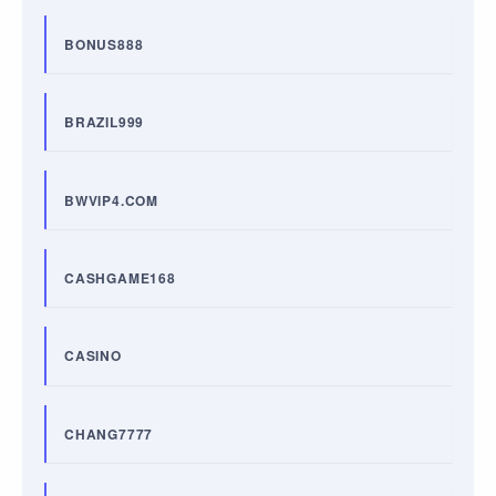
BONUS888
BRAZIL999
BWVIP4.COM
CASHGAME168
CASINO
CHANG7777