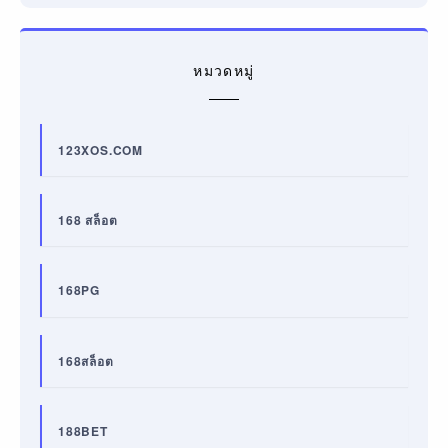
หมวดหมู่
123XOS.COM
168 สล็อต
168PG
168สล็อต
188BET