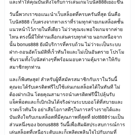
และทำให้คุณบันเทิงใจกับการเล่นเกมโบนัส888เยอะขึ้น
วันนี้พวกเราขอแนะนำเว็บสล็อตที่ครบครันที่สุด นั่นคือ
โบนัส888 เว็บตรงจากทางเราที่รวมทุกค่ายเกมสล็อตชั้น
แนวหน้าไว้ภายในที่เดียว ไม่ว่าคุณจะพอใจเกมจากค่าย
ไหน ตรงนี้มีให้ท่านเลือกเล่นครบทุกค่าย นอกเหนือจาก
นั้น bonus888 ยังมีบริการที่ครบถ้วน ไม่ว่าจะเป็นระบบ
ฝาก-ถอนอัตโนมัติที่เร็วทันใจและไม่เป็นอันตราย โปรโม
ชั่นรวมทั้งโบนัสต่างๆที่พร้อมมอบความคุ้มราคาให้กับ
สมาชิกทุกท่าน
และก็พิเศษสุด! สำหรับผู้ที่สมัครสมาชิกกับเราในวันนี้
คุณจะได้รับเครดิตฟรีไปใช้เล่นเกมสล็อตได้ในทันที ไม่
ต้องฝากเงิน โดยคุณสามารถนำเครดิตฟรีนี้ไปลุ้นรับ
แจ็คพ็อตและก็เบิกเงินได้จริงผ่านระบบออโต้ที่สบายและ
รวดเร็วทันใจ อย่าเสียโอกาสดีๆในการสร้างรายได้และ
บันเทิงใจกับเกมสล็อตที่มีคุณภาพที่สุดที่ slot888ร่วมเป็น
ส่วนหนึ่งของ bonus888 วันนี้เพื่อสัมผัสประสบการณ์การ
เล่นสล็อตที่เหนือระดับและก็เพลิดเพลินใจไปกับเกมที่