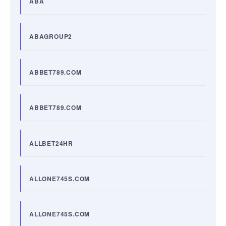
ABA
ABAGROUP2
ABBET789.COM
ABBET789.COM
ALLBET24HR
ALLONE745S.COM
ALLONE745S.COM