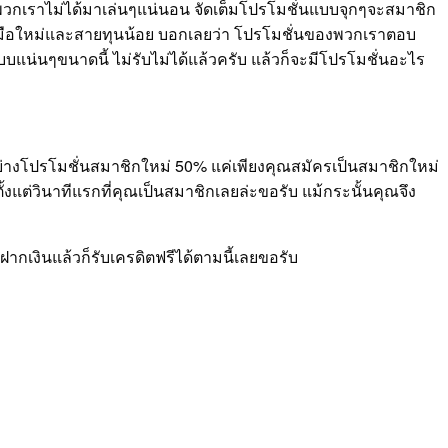
พวกเราไม่ได้มาเล่นๆแน่นอน จัดเต็มโปรโมชั่นแบบจุกๆจะสมาชิก
นั้นมือใหม่และสายทุนน้อย บอกเลยว่า โปรโมชั่นของพวกเราตอบ
บบแน่นๆขนาดนี้ ไม่รับไม่ได้แล้วครับ แล้วก็จะมีโปรโมชั่นอะไร
อย่างโปรโมชั่นสมาชิกใหม่ 50% แค่เพียงคุณสมัครเป็นสมาชิกใหม่
้งแต่วินาทีแรกที่คุณเป็นสมาชิกเลยล่ะขอรับ แม้กระนั้นคุณจึง
กเงินแล้วก็รับเครดิตฟรีได้ตามนี้เลยขอรับ