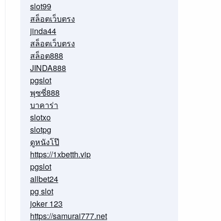
slot99
สล็อตเว็บตรง
jinda44
สล็อตเว็บตรง
สล็อต888
JINDA888
pgslot
พุซซี่888
บาคาร่า
slotxo
slotpg
ดูหนังโป๊
https://1xbetth.vip
pgslot
allbet24
pg slot
joker 123
https://samurai777.net