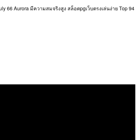
July 66 Aurora มีความสมจริงสูง สล็อตpgเว็บตรงเล่นง่าย Top 94