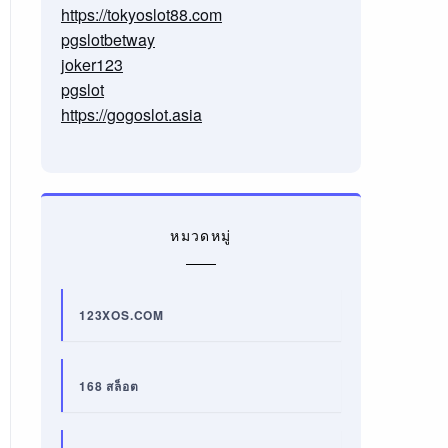
https://tokyoslot88.com
pgslotbetway
joker123
pgslot
https://gogoslot.asia
หมวดหมู่
123XOS.COM
168 สล็อต