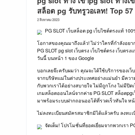
pg slot ทาง เข้าpg slot ทางเข้
สล็อต pg รับทรูวอเลท! Top 5
Posted
2 สิงหาคม 2023
on
PG SLOT เว็บสล็อต pg เว็บไซต์ตรงแท้ 100%
โอกาสของคุณมาถึงแล้ว! ไม่ว่าใครที่กำลังอยาก
PG SLOT pg slot เว็บตรง เว็บไซต์ตรง เว็บตรงแ
วันนี้ บนหน้า 1 ของ Google
บอกเลยจ๊ะครับผมว่า คุณจะได้ใช้บริการของเว็บส
จากบริษัทแม่ในต่างประเทศอย่างแม่นยำ มีควา
กับพวกเราได้อย่างสบายใจ ไม่มีถูกโกง ไม่มีปิดเว
เกมสล็อตออนไลน์จากค่าย PG SLOT สล็อตpgเว
มาพร้อมระบบฝากถอนออโต้ที่รวดเร็วทันใจ หน้า
ไม่ลงทะเบียนสมัครสมาชิกมิได้แล้วครับ ลงทะเบีย
จัดเต็ม! โปรโมชั่นที่ยอดเยี่ยมจากพวกเรา P