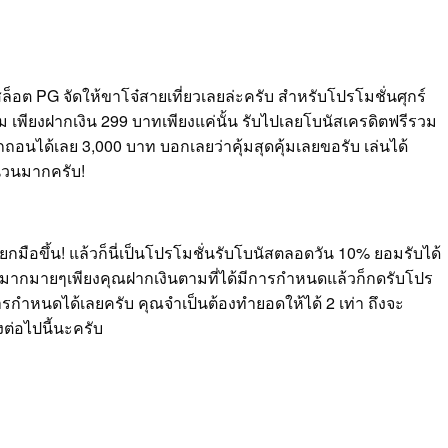
ว
ล็อต PG จัดให้ขาโจ๋สายเที่ยวเลยล่ะครับ สำหรับโปรโมชั่นศุกร์
ผม เพียงฝากเงิน 299 บาทเพียงแค่นั้น รับไปเลยโบนัสเครดิตฟรีรวม
อนได้เลย 3,000 บาท บอกเลยว่าคุ้มสุดคุ้มเลยขอรับ เล่นได้
นวนมากครับ!
มือขึ้น! แล้วก็นี่เป็นโปรโมชั่นรับโบนัสตลอดวัน 10% ยอมรับได้
ต่ำมากมายๆเพียงคุณฝากเงินตามที่ได้มีการกำหนดแล้วก็กดรับโปร
ารกำหนดได้เลยครับ คุณจำเป็นต้องทำยอดให้ได้ 2 เท่า ถึงจะ
ต่อไปนี้นะครับ