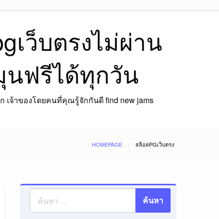
gเว็บตรงไม่ผ่าน
มุนฟรีได้ทุกวัน
 เจ้าของโดยคนที่คุณรู้จักกันดี find new jams
HOMEPAGE
สล็อตPGเว็บตรง