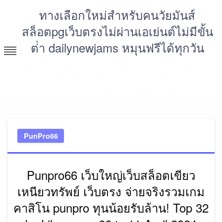
Skip
ทางเลือกใหม่สำหรับคนวัยมันส์
to
สล็อตpgเว็บตรงไม่ผ่านเอเย่นต์ไม่มีขั้น
content
ต่ํา dailynewjams หมุนฟรีได้ทุกวัน
https://thatnewjam.com สล็อต pg punpro สล็อตแตกง่าย
joker หมุนฟรี แตกง่ายที่สุดในโลก เพราะเราตั้งใจมาแจก
เจ้าของโดยคนที่คุณรู้จักกันดี find new jams
PunPro66
Punpro66 เว็บใหญ่เว็บสล็อตเขียว
เหนียวทรัพย์ เว็บตรง จ่ายจริงรวมเกม
คาสิโน punpro ทุนน้อยรับล้าน! Top 32