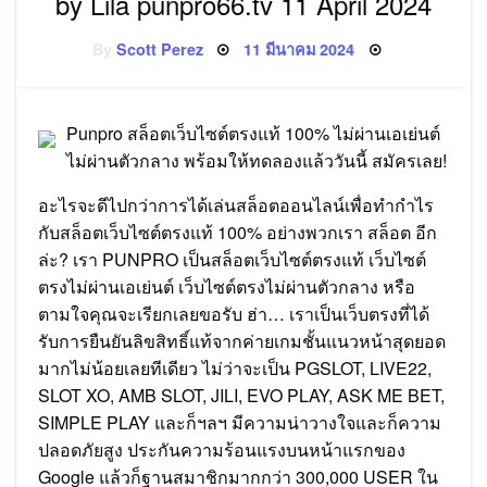
by Lila punpro66.tv 11 April 2024
Posted
By
Scott Perez
11 มีนาคม 2024
on
Punpro สล็อตเว็บไซต์ตรงแท้ 100% ไม่ผ่านเอเย่นต์
ไม่ผ่านตัวกลาง พร้อมให้ทดลองแล้ววันนี้ สมัครเลย!
อะไรจะดีไปกว่าการได้เล่นสล็อตออนไลน์เพื่อทำกำไร
กับสล็อตเว็บไซต์ตรงแท้ 100% อย่างพวกเรา สล็อต อีก
ล่ะ? เรา PUNPRO เป็นสล็อตเว็บไซต์ตรงแท้ เว็บไซต์
ตรงไม่ผ่านเอเย่นต์ เว็บไซต์ตรงไม่ผ่านตัวกลาง หรือ
ตามใจคุณจะเรียกเลยขอรับ ฮ่า… เราเป็นเว็บตรงที่ได้
รับการยืนยันลิขสิทธิ์แท้จากค่ายเกมชั้นแนวหน้าสุดยอด
มากไม่น้อยเลยทีเดียว ไม่ว่าจะเป็น PGSLOT, LIVE22,
SLOT XO, AMB SLOT, JILI, EVO PLAY, ASK ME BET,
SIMPLE PLAY และก็ฯลฯ มีความน่าวางใจและก็ความ
ปลอดภัยสูง ประกันความร้อนแรงบนหน้าแรกของ
Google แล้วก็ฐานสมาชิกมากกว่า 300,000 USER ใน