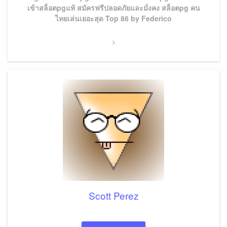
Post
เข้าสล็อตpgแท้ สมัครฟรีปลอดภัยและมั่งคง สล็อตpg คน
ไทยเล่นเยอะสุด Top 86 by Federico
Scott Perez