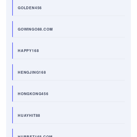
GOLDEN456
GOWINGO88.COM
HAPPY168
HENGJING168
HONGKONG456
HUAYHIT88
HUBBET168.COM