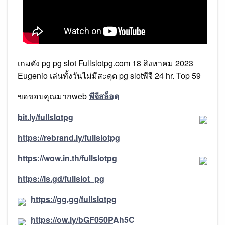
เกมดัง pg pg slot Fullslotpg.com 18 สิงหาคม 2023
Eugenio เล่นทั้งวันไม่มีสะดุด pg slotพีจี 24 hr. Top 59
ขอขอบคุณมากweb
พีจีสล็อต
bit.ly/fullslotpg
https://rebrand.ly/fullslotpg
https://wow.in.th/fullslotpg
https://is.gd/fullslot_pg
https://gg.gg/fullslotpg
https://ow.ly/bGF050PAh5C