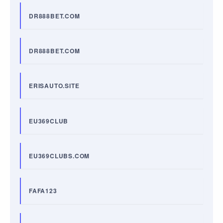
DR888BET.COM
DR888BET.COM
ERISAUTO.SITE
EU369CLUB
EU369CLUBS.COM
FAFA123