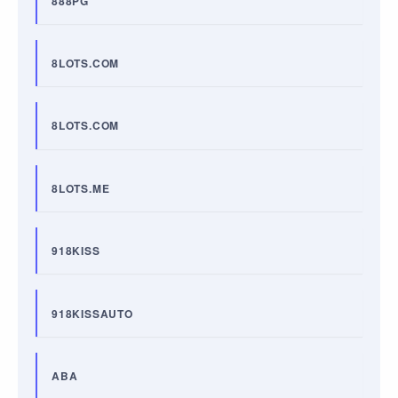
888PG
8LOTS.COM
8LOTS.COM
8LOTS.ME
918KISS
918KISSAUTO
ABA