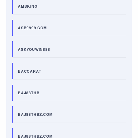
AMBKING
ASB9999.COM
ASKYOUWIN888
BACCARAT
BAJ88THB
BAJ88THBZ.COM
BAJ88THBZ.COM