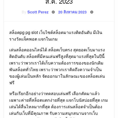
ส.ค. 2023
Posted
By
Scott Perez
20 สิงหาคม 2023
on
สล็อตpg pg slot เว็บไซต์สล็อตมาแรงติดอันดับ มีเงิน
รางวัลแจ็คพอต แจกในเกม
เล่นสล็อตออนไลน์ได้ สล็อตเว็บตรง สุดยอดเว็บมาแรง
ติดอันดับ สล็อตที่มีคนเล่นฟรีสูงที่สุดมาแรงที่สุดในปีนี้
เพราะว่าพวกเราได้เก็บความต้องการของของนักเดิม
พันสล็อตทั่วไทย เพราะว่าพวกเราคิดถึงความจำเป็น
ของผู้เล่นเป็นหลัก จัดออกมาในลักษณะของสล็อตเล่น
ฟรี
หรือเรียกอีกอย่างว่าทดสอบเล่นฟรี เลือกคัดมาแล้ว
เฉพาะค่ายที่สล็อตแตกง่ายที่สุด แจกโบนัสบ่อยที่สุด เกม
เล่นได้ลื่นไหลมากที่สุด ต้องการเล่นสล็อตจำเป็นต้อง
เล่นกับเว็บที่มีคุณภาพ รับความสนุกสนานจากเว็บ