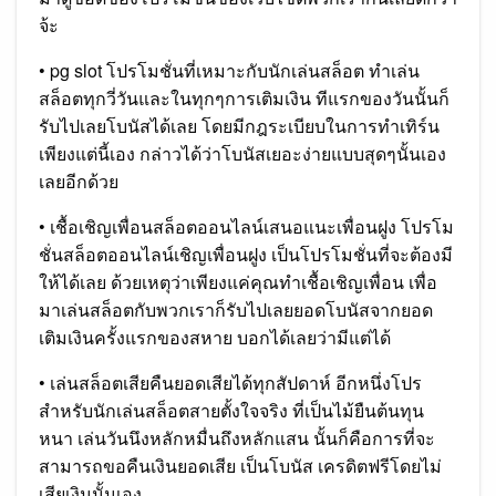
จ้ะ
• pg slot โปรโมชั่นที่เหมาะกับนักเล่นสล็อต ทำเล่น
สล็อตทุกวี่วันและในทุกๆการเติมเงิน ทีแรกของวันนั้นก็
รับไปเลยโบนัสได้เลย โดยมีกฎระเบียบในการทำเทิร์น
เพียงแต่นี้เอง กล่าวได้ว่าโบนัสเยอะง่ายแบบสุดๆนั้นเอง
เลยอีกด้วย
• เชื้อเชิญเพื่อนสล็อตออนไลน์เสนอแนะเพื่อนฝูง โปรโม
ชั่นสล็อตออนไลน์เชิญเพื่อนฝูง เป็นโปรโมชั่นที่จะต้องมี
ให้ได้เลย ด้วยเหตุว่าเพียงแค่คุณทำเชื้อเชิญเพื่อน เพื่อ
มาเล่นสล็อตกับพวกเราก็รับไปเลยยอดโบนัสจากยอด
เติมเงินครั้งแรกของสหาย บอกได้เลยว่ามีแต่ได้
• เล่นสล็อตเสียคืนยอดเสียได้ทุกสัปดาห์ อีกหนึ่งโปร
สำหรับนักเล่นสล็อตสายตั้งใจจริง ที่เป็นไม้ยืนต้นทุน
หนา เล่นวันนึงหลักหมื่นถึงหลักแสน นั้นก็คือการที่จะ
สามารถขอคืนเงินยอดเสีย เป็นโบนัส เครดิตฟรีโดยไม่
เสียเงินนั้นเอง