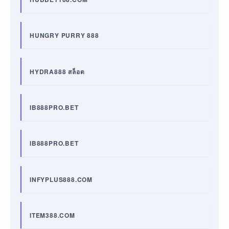
HUNGRY PURRY 888
HYDRA888 สล็อต
IB888PRO.BET
IB888PRO.BET
INFYPLUS888.COM
ITEM388.COM