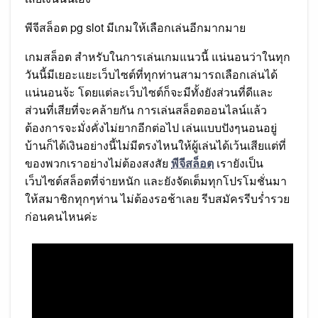
พีจีสล็อต pg slot มีเกมให้เลือกเล่นอีกมากมาย
เกมสล็อต สำหรับในการเล่นเกมแนวนี้ แน่นอนว่าในทุก
วันนี้มีเยอะแยะเว็บไซต์ที่ทุกท่านสามารถเลือกเล่นได้
แน่นอนจ้ะ โดยแต่ละเว็บไซต์ก็จะมีทั้งยังส่วนที่ดีและ
ส่วนที่เสียที่จะคล้ายกัน การเล่นสล็อตออนไลน์แล้ว
ต้องการจะมั่งคั่งไม่ยากอีกต่อไป เล่นแบบปังๆนอนอยู่
บ้านก็ได้เงินอย่างนี้ไม่มีตรงไหนให้ผู้เล่นได้เว้นเสียแต่ที่
ของพวกเราอย่างไม่ต้องสงสัย
พีจีสล็อต
เรายังเป็น
เว็บไซต์สล็อตที่จ่ายหนัก และยังจัดเต็มทุกโปรโมชั่นมา
ให้สมาชิกทุกๆท่าน ไม่ต้องรอช้าเลย รีบสมัครรีบร่ำรวย
ก่อนคนไหนค่ะ