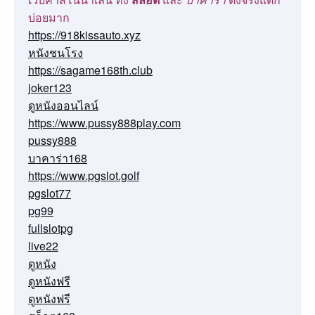
บ่อยมาก
https://918kissauto.xyz
หนังชนโรง
https://sagame168th.club
joker123
ดูหนังออนไลน์
https://www.pussy888play.com
pussy888
บาคาร่า168
https://www.pgslot.golf
pgslot77
pg99
fullslotpg
live22
ดูหนัง
ดูหนังฟรี
ดูหนังฟรี