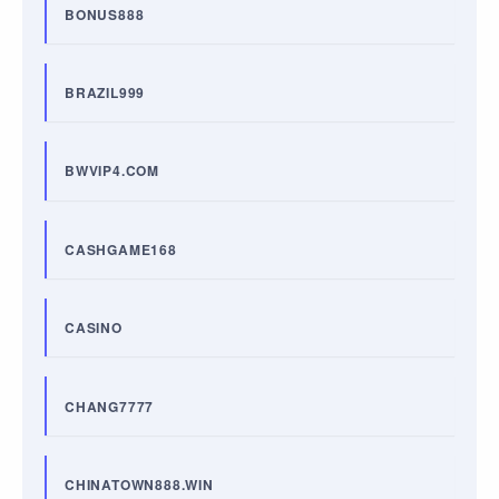
BONUS888
BRAZIL999
BWVIP4.COM
CASHGAME168
CASINO
CHANG7777
CHINATOWN888.WIN