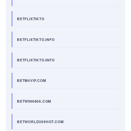
BETFLIXTIKTO
BETFLIXTIKTO.INFO
BETFLIXTIKTO.INFO
BETM4VIP.COM
BETWIN6666.COM
BETWORLD369HOT.COM