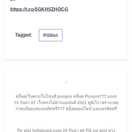
https://t.co/5GKH5ZHQCG
Tagged:
PGSlot
แนะแนว
เรื่อง
Previous
Post
สล็อตเว็บตรงเว็บไหนดี punpro สล็อต Punpro777.com
14 กันยา 22 เว็บตรงไม่ผ่านเอเย่นต์ 2022 ดูยังไง เพราะเหตุ
ว่าคนนิยมเล่นเครดิตฟรี777 สล็อตออนไลน์ แจกเครดิตฟรี
Next
Pg slot fullslotpg.com 25 กันยา 66 PG pg slot ทาง