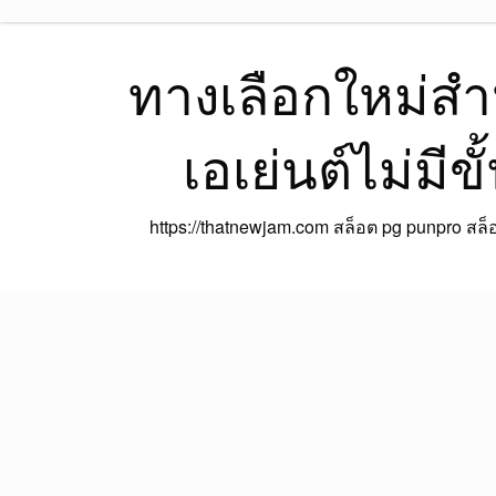
Skip
to
content
ทางเลือกใหม่สำ
เอเย่นต์ไม่มีข
https://thatnewjam.com สล็อต pg punpro สล็อ