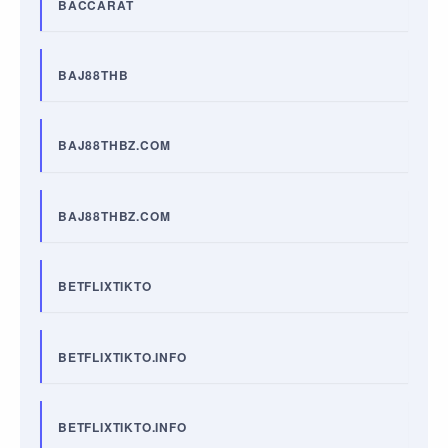
BACCARAT
BAJ88THB
BAJ88THBZ.COM
BAJ88THBZ.COM
BETFLIXTIKTO
BETFLIXTIKTO.INFO
BETFLIXTIKTO.INFO