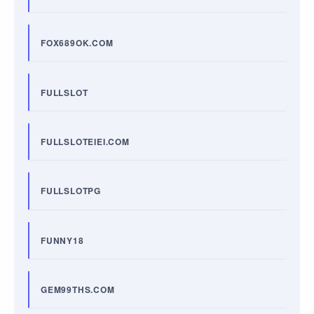
FOX689OK.COM
FULLSLOT
FULLSLOTEIEI.COM
FULLSLOTPG
FUNNY18
GEM99THS.COM