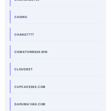
CASINO
CHANG7777
CHINATOWN888.WIN
CLOUDBET
CUPCAKE88X.COM
DARUMA1688.COM