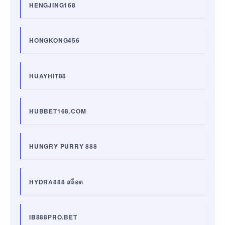
HENGJING168
HONGKONG456
HUAYHIT88
HUBBET168.COM
HUNGRY PURRY 888
HYDRA888 สล็อต
IB888PRO.BET