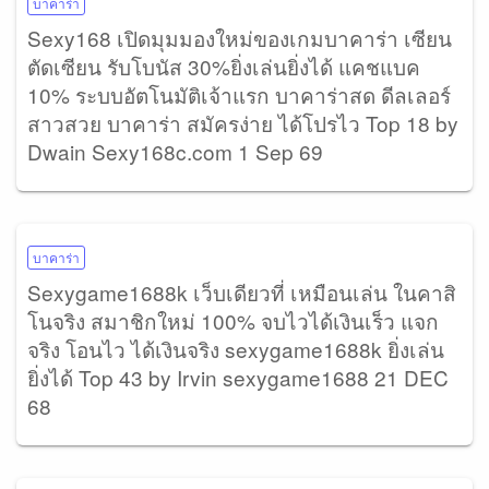
บาคาร่า
Sexy168 เปิดมุมมองใหม่ของเกมบาคาร่า เซียน
ตัดเซียน รับโบนัส 30%ยิ่งเล่นยิ่งได้ แคชแบค
10% ระบบอัตโนมัติเจ้าแรก บาคาร่าสด ดีลเลอร์
สาวสวย บาคาร่า สมัครง่าย ได้โปรไว Top 18 by
Dwain Sexy168c.com 1 Sep 69
บาคาร่า
Sexygame1688k เว็บเดียวที่ เหมือนเล่น ในคาสิ
โนจริง สมาชิกใหม่ 100% จบไวได้เงินเร็ว แจก
จริง โอนไว ได้เงินจริง sexygame1688k ยิ่งเล่น
ยิ่งได้ Top 43 by Irvin sexygame1688 21 DEC
68