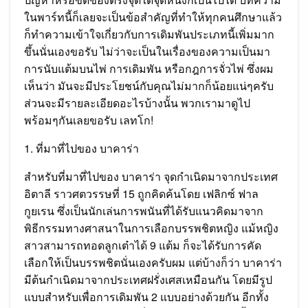
ในพาร์ทนี้ก็เลยจะเป็นข้อสำคัญที่ทำให้ทุกคนศึกษาแล้ว
ก็ทำความเข้าใจเกี่ยวกับการเดิมพันประเภทนี้เพิ่มมาก
ขึ้นนั่นเองขอรับ ไม่ว่าจะเป็นในเรื่องของความเป็นมา
การนับแต้มบนไพ่ การเดิมพัน หรือกฎการจั่วไพ่ ซึ่งผม
เห็นว่า มันจะมีประโยชน์กับคุณไม่มากก็น้อยแน่ๆครับ
ส่วนจะมีรายละเอียดอะไรบ้างนั้น พวกเรามาดูไป
พร้อมๆกันเลยขอรับ เลทโก!
1. ที่มาที่ไปของ บาคาร่า
สำหรับที่มาที่ไปของ บาคาร่า จุดกำเนิดมาจากประเทศ
อิตาลี ราวศตวรรษที่ 15 ถูกคิดค้นโดย เฟลิกซ์ ฟาล
กูยเรน ซึ่งเป็นนักเล่นการพนันที่ได้รับแนวคิดมาจาก
พิธีกรรมทางศาสนาในการเลือกบรรพชิตหญิง แม้หญิง
สาวสามารถทอดลูกเต๋าได้ 9 แต้ม ก็จะได้รับการคัด
เลือกให้เป็นบรรพชิตนั่นเองครับผม แต่บ้างก็ว่า บาคาร่า
มีต้นกำเนิดมาจากประเทศฝรั่งเศสเหมือนกัน โดยมีรูป
แบบสำหรับเพื่อการเดิมพัน 2 แบบอย่างด้วยกัน อีกทั้ง