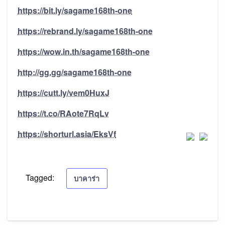
https://bit.ly/sagame168th-one
https://rebrand.ly/sagame168th-one
https://wow.in.th/sagame168th-one
http://gg.gg/sagame168th-one
https://cutt.ly/vem0HuxJ
https://t.co/RAote7RqLv
https://shorturl.asia/EksVf
Tagged:
บาคาร่า