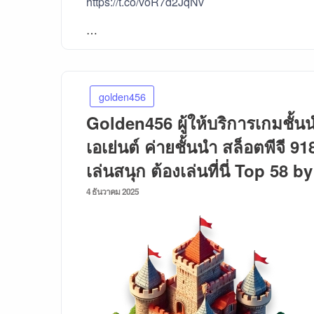
https://t.co/voR7d2JqNv
…
golden456
Golden456 ผู้ให้บริการเกมชั้
เอเย่นต์ ค่ายชั้นนำ สล็อตพีจี 
เล่นสนุก ต้องเล่นที่นี่ Top 5
Posted
4 ธันวาคม 2025
on