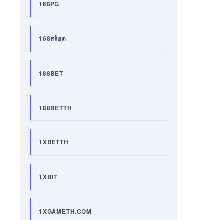
168PG
168สล็อต
188BET
188BETTH
1XBETTH
1XBIT
1XGAMETH.COM