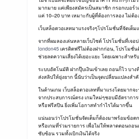
มากมาย แค่เพียงสมัครเป็นสมาชิก กรอกเบอร์วอเ
แค่ 10–20 บาท เหมาะกับผู้ที่ต้องการลอง ไม่ต
เว็บสล็อตวอเลทมาแรงจริงๆโปรโมชั่นที่จัดเต็มแ
จากที่ผมลองเล่นหลายเว็บไซต์ โปรโมชั่นที่เจอ
london45
เครดิตฟรีไม่ต้องฝากก่อน, โปรโมชั่นค
ช่วยลดความเสี่ยงได้เยอะแยะ โดยเฉพาะสำหรับ
ระบบอัตโนมัติ ฝากปุ๊บเงินเข้าเลย ถอนก็ไว บาง
ส่งสลิปให้ยุ่งยาก นี้นับว่าเป็นจุดเปลี่ยนแปลงส
ในด้านเกม เว็บสล็อตวอเลทที่มาแรงโดยมากจะรวม
จากประสบการณ์ตรง เกมใหม่ๆชอบมีอัตราการแตก
หรือฟรีสปิน ยิ่งเพิ่มโอกาสทำกำไรได้มากขึ้น
แน่นอนว่าโปรโมชั่นจัดเต็มก็ต้องมาพร้อมข้อตกล
หรือเกมที่ร่วมรายการ เพื่อไม่ให้พลาดตอนถอนเง
ซับซ้อน รวมทั้งเบิกเงินได้จริง