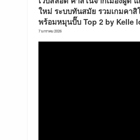
เว็บสล็อต คาสิโนจากเมืองผู้ดี
ใหม่ ระบบทันสมัย รวมเกมคาสิโนอ
พร้อมหมุนปั๊บ Top 2 by Kelle
Posted
7 มกราคม 2026
on