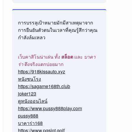
การบรรลุเป้าหมายมักมีสาเหตุมาจาก
การยืนยันตัวตนในเวลาที่คุณรู้สึกว่าคุณ
กำลังล้มเหลว
เว็บคาสิโนน่าเล่น ทั้ง
สล็อต
และ
บาคา
ร่า
ตึงจริงแตกบ่อยมาก
https://918kissauto.xyz
หนังชนโรง
https://sagame168th.club
joker123
ดูหนังออนไลน์
https://www.pussy888play.com
pussy888
บาคาร่า168
https://www.pgslot.golf