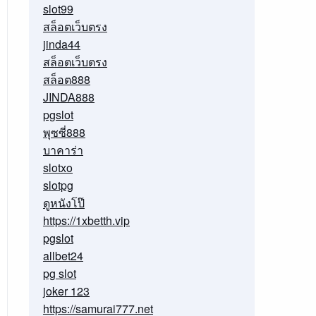
slot99
สล็อตเว็บตรง
jinda44
สล็อตเว็บตรง
สล็อต888
JINDA888
pgslot
พุซซี่888
บาคาร่า
slotxo
slotpg
ดูหนังโป๊
https://1xbetth.vip
pgslot
allbet24
pg slot
joker 123
https://samurai777.net