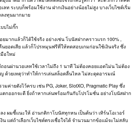
ลท ระบบก็พร้อมใช้งาน ฝากเงินอย่างน้อยไม่สูง บางเว็บไซต์เริ่ม
้องลงทุนมากมาย
บบไม่กั๊ก
บ่อยมากแล้วก็ได้ใช้จริง อย่างเช่น โบนัสฝากคราวแรก 100% ,
ืนยอดเสีย แล้วก็โปรหมุนฟรีที่ให้ทดสอบเกมก่อนใช้เงินจริง ซึ่ง
มือใหม่
ทีถอนผ่านวอเลทใช้เวลาไม่ถึง 1 นาที ไม่ต้องคอยแอดไม่น ไม่ต้อง
ำคัญ ด้วยเหตุว่าทำให้การเล่นสล็อตลื่นไหล ไม่สะดุดอารมณ์
ค่ายดังไว้ครบ เช่น PG, Joker, SlotXO, Pragmatic Play ซึ่ง
ออกจะดี ยิ่งถ้าหากเล่นพร้อมกันกับโปรโมชั่น อย่างโบนัสฝาก
ง ผมชี้แนะให้ อ่านกติกาโบนัสทุกหน เป็นต้นว่า เทิร์นโอเวอร์
ิน แต่ถ้าเลือกเว็บไซต์ตรงเชื่อใจได้ จำนวนมากข้อแม้จะไม่สลับ