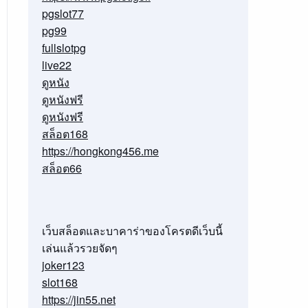
pgslot77
pg99
fullslotpg
live22
ดูหนัง
ดูหนังฟรี
ดูหนังฟรี
สล็อต168
https://hongkong456.me
สล็อต66
เว็บสล็อตและบาคาร่าของโครตดีเว็บนี้
เล่นแล้วรวยจัดๆ
joker123
slot168
https://jin55.net