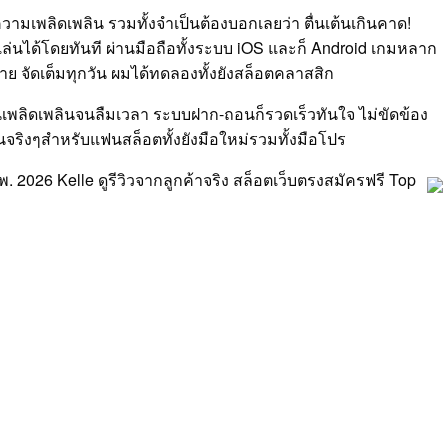
ความเพลิดเพลิน รวมทั้งจำเป็นต้องบอกเลยว่า ตื่นเต้นเกินคาด!
าเล่นได้โดยทันที ผ่านมือถือทั้งระบบ iOS และก็ Android เกมหลาก
าย จัดเต็มทุกวัน ผมได้ทดลองทั้งยังสล็อตคลาสสิก
่นเพลิดเพลินจนลืมเวลา ระบบฝาก-ถอนก็รวดเร็วทันใจ ไม่ขัดข้อง
นจริงๆสำหรับแฟนสล็อตทั้งยังมือใหม่รวมทั้งมือโปร
. 2026 Kelle ดูรีวิวจากลูกค้าจริง สล็อตเว็บตรงสมัครฟรี Top