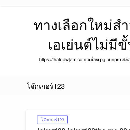
Skip
to
content
ทางเลือกใหม่สำ
เอเย่นต์ไม่มีข
https://thatnewjam.com สล็อต pg punpro สล็อ
โจ๊กเกอร์123
โจ๊กเกอร์123