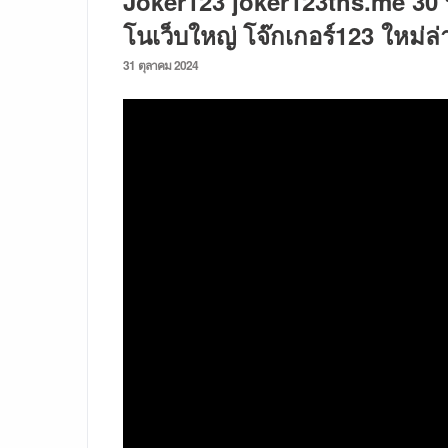
Joker123 joker123ths.me 30 พ
โนเว็บใหญ่ โจ๊กเกอร์123 ใหม่ล่
Posted
31 ตุลาคม 2024
on