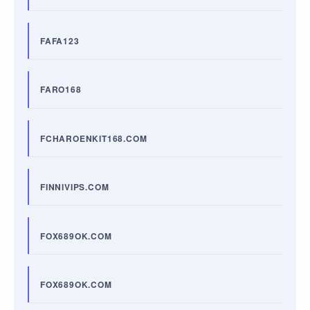
FAFA123
FARO168
FCHAROENKIT168.COM
FINNIVIPS.COM
FOX689OK.COM
FOX689OK.COM