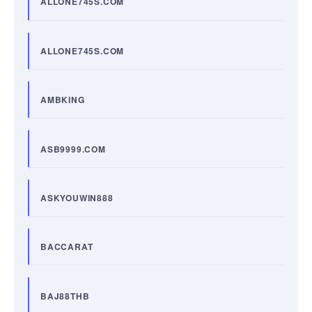
ALLONE745S.COM
ALLONE745S.COM
AMBKING
ASB9999.COM
ASKYOUWIN888
BACCARAT
BAJ88THB