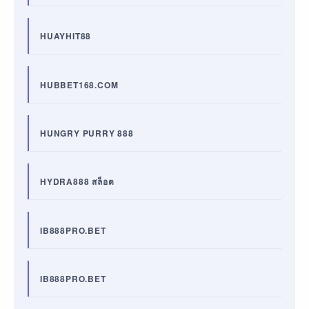
HUAYHIT88
HUBBET168.COM
HUNGRY PURRY 888
HYDRA888 สล็อต
IB888PRO.BET
IB888PRO.BET