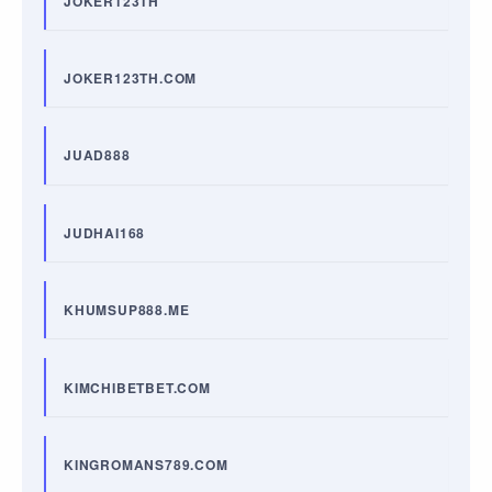
JOKER123TH
JOKER123TH.COM
JUAD888
JUDHAI168
KHUMSUP888.ME
KIMCHIBETBET.COM
KINGROMANS789.COM