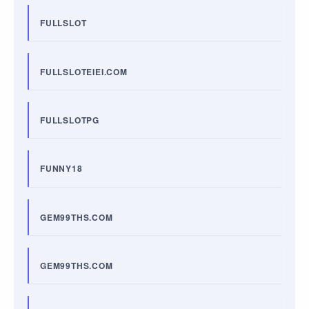
FULLSLOT
FULLSLOTEIEI.COM
FULLSLOTPG
FUNNY18
GEM99THS.COM
GEM99THS.COM