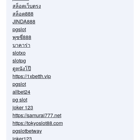
สล็อตเว็บตรง
สล็อต888
JINDA888
pgslot
พุซซี่888
บาคาร่า
slotxo
slotpg
ดูหนังโป๊
https://1xbetth.vip
pgslot
allbet24
pg slot
joker 123
https://samurai777.net
https://tokyoslot88.com
pgslotbetway
joker123