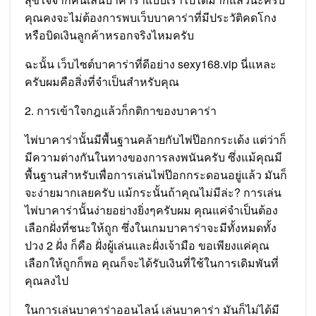
คุณคงจะไม่ต้องการพบเว็บบาคาร่าที่มีประวัติคดโกง
หรือบิดเงินลูกค้าหรอกจริงไหมครับ
ฉะนั้น เว็บไซต์บาคาร่าที่ดีอย่าง sexy168.vip นี่แหละ
ครับผมคือสิ่งที่จำเป็นสำหรับคุณ
2. การเข้าใจกฎแล้วก็กติกาของบาคาร่า
ไพ่บาคาร่านั้นมีพื้นฐานคล้ายกับไพ่ป๊อกกระเด้ง แต่ว่าก็
มีความต่างกันในทางของการลงพนันครับ ซึ่งแม้คุณมี
พื้นฐานสำหรับเพื่อการเล่นไพ่ป๊อกกระดอนอยู่แล้ว มันก็
จะง่ายมากเลยครับ แม้กระนั้นถ้าคุณไม่มีล่ะ? การเล่น
ไพ่บาคาร่านั้นง่ายอย่างยิ่งๆครับผม คุณแค่จำเป็นต้อง
เลือกฝั่งที่ชนะให้ถูก ซึ่งในเกมบาคาร่าจะมีทั้งหมดทั้ง
ปวง 2 ฝั่ง ก็คือ ฝั่งผู้เล่นและฝั่งเจ้ามือ ขอเพียงแค่คุณ
เลือกให้ถูกก็พอ คุณก็จะได้รับเงินที่ใช้ในการเดิมพันที่
คุณลงไป
ในการเล่นบาคาร่าออนไลน์ เล่นบาคาร่า มันก็ไม่ได้มี