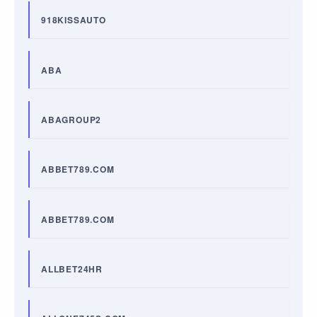
918KISSAUTO
ABA
ABAGROUP2
ABBET789.COM
ABBET789.COM
ALLBET24HR