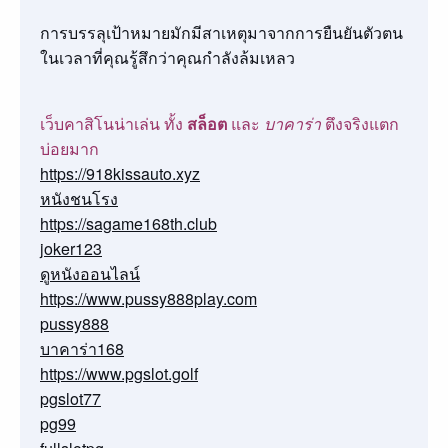
การบรรลุเป้าหมายมักมีสาเหตุมาจากการยืนยันตัวตน
ในเวลาที่คุณรู้สึกว่าคุณกำลังล้มเหลว
เว็บคาสิโนน่าเล่น ทั้ง
สล็อต
และ
บาคาร่า
ตึงจริงแตก
บ่อยมาก
https://918kissauto.xyz
หนังชนโรง
https://sagame168th.club
joker123
ดูหนังออนไลน์
https://www.pussy888play.com
pussy888
บาคาร่า168
https://www.pgslot.golf
pgslot77
pg99