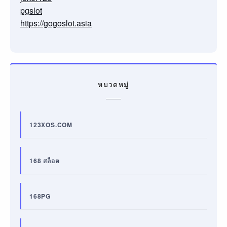
pgslot
https://gogoslot.asia
หมวดหมู่
123XOS.COM
168 สล็อต
168PG