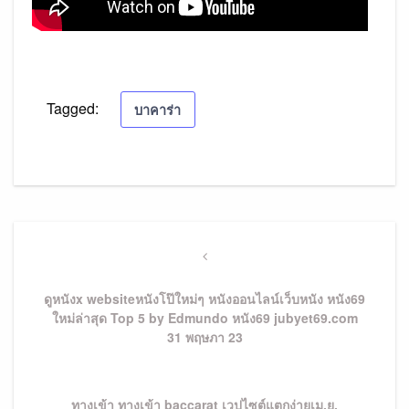
Tagged:
บาคาร่า
แนะแนว
เรื่อง
Previous
Post
ดูหนังx websiteหนังโป๊ใหม่ๆ หนังออนไลน์เว็บหนัง หนัง69
ใหม่ล่าสุด Top 5 by Edmundo หนัง69 jubyet69.com
31 พฤษภา 23
Next
ทางเข้า ทางเข้า baccarat เวปไซต์แตกง่ายเม.ย.