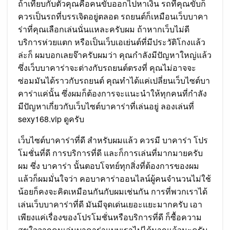
ถ้าเทียบกับตัวคุณคือคนขับออกไปหาเงิน รถที่คุณขับก็
ควรเป็นรถที่บรรเจิดอยู่ตลอด รถยนต์ก็เหมือนเว็บบาคา
ร่าที่คุณเลือกเล่นนั่นแหละครับผม ถ้าหากเว็บไม่ดี
บริการห่วยแตก หรือเป็นเว็บเอเย่นต์ที่มีประวัติโกงแล้ว
ล่ะก็ ผมบอกเลยจ๊าครับผมว่า คุณกำลังมีปัญหาใหญ่แล้ว
ซึ่งเว็บบาคาร่าจะต่างกับรถยนต์ตรงที่ คุณไม่อาจจะ
ซ่อมมันได้ราวกับรถยนต์ คุณทำได้แค่เปลี่ยนเว็บไซต์บา
คาร่าแค่นั้น ซึ่งผมก็ต้องการจะแนะนำให้ทุกคนที่กำลัง
มีปัญหาเกี่ยวกับเว็บไซต์บาคาร่าที่เล่นอยู่ ลองเล่นที่
sexy168.vip ดูครับ
เว็บไซต์บาคาร่าที่ดี สำหรับผมแล้ว ควรมี บาคาร่า โปร
โมชั่นที่ดี การบริการที่ดี และก็การเล่นที่มากมายครับ
ผม ซึ่ง บาคาร่า นั้นตอบโจทย์ทุกสิ่งที่ต้องการของผม
แล้วก็ผมมั่นใจว่า คอบาคาร่าออนไลน์ผู้คนจำนวนไม่ใช้
น้อยก็คงจะคิดเหมือนกันกับผมเช่นกัน การที่พวกเราได้
เล่นเว็บบาคาร่าที่ดี มันมีจุดเด่นเยอะแยะมากครับ เอา
เพียงแค่เรื่องของโปรโมชั่นหรือบริการที่ดี ก็ซื้อความ
สุขใจจากคนเล่นบาคาร่าแบบเราไปได้มากแล้วนะครับ