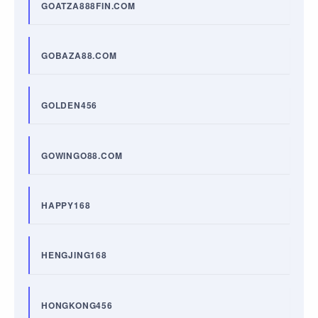
GOATZA888FIN.COM
GOBAZA88.COM
GOLDEN456
GOWINGO88.COM
HAPPY168
HENGJING168
HONGKONG456