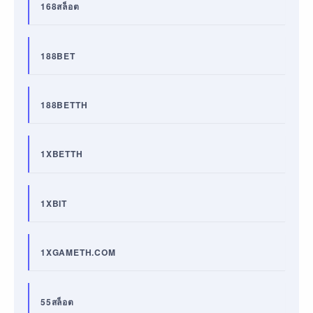
168สล็อต
188BET
188BETTH
1XBETTH
1XBIT
1XGAMETH.COM
55สล็อต