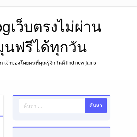
gเว็บตรงไม่ผ่าน
มุนฟรีได้ทุกวัน
 เจ้าของโดยคนที่คุณรู้จักกันดี find new jams