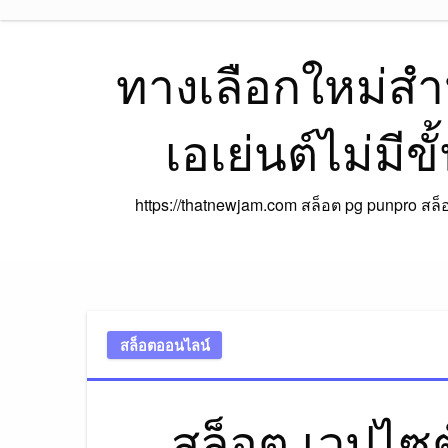
Skip
to
content
ทางเลือกใหม่สำ
เอเย่นต์ไม่มีข
https://thatnewjam.com สล็อต pg punpro สล็อ
สล็อตออนไลน์
สล็อต เวปไซต