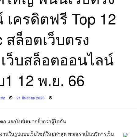
 เครดิตฟรี Top 12
c สล็อตเว็บตรง
 เว็บสล็อตออนไลน์
ับ1 12 พ.ย. 66
Posted
rez
21 กันยายน 2023
on
ตก แจกโบนัสมากยิ่งกว่าผู้ใดกัน
งานในรูปแบบเว็บไซต์ใหม่ล่าสุด พวกเราเป็นบริการเว็บ