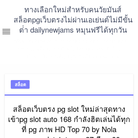
Skip
ทางเลือกใหม่สำหรับคนวัยมันส์
to
สล็อตpgเว็บตรงไม่ผ่านเอเย่นต์ไม่มีขั้น
content
ต่ํา dailynewjams หมุนฟรีได้ทุกวัน
https://thatnewjam.com สล็อต pg punpro สล็อตแตกง่าย
joker หมุนฟรี แตกง่ายที่สุดในโลก เพราะเราตั้งใจมาแจก
เจ้าของโดยคนที่คุณรู้จักกันดี find new jams
สล็อต
สล็อตเว็บตรง pg slot ใหม่ล่าสุดทาง
เข้าpg slot auto 168 กำลังฮิตเล่นได้ทุก
ที่ pg ภาพ HD Top 70 by Nola