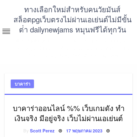
Skip
ทางเลือกใหม่สำหรับคนวัยมันส์
to
สล็อตpgเว็บตรงไม่ผ่านเอเย่นต์ไม่มีขั้น
content
ต่ํา dailynewjams หมุนฟรีได้ทุกวัน
https://thatnewjam.com สล็อต pg punpro สล็อตแตกง่าย
joker หมุนฟรี แตกง่ายที่สุดในโลก เพราะเราตั้งใจมาแจก
เจ้าของโดยคนที่คุณรู้จักกันดี find new jams
บาคาร่า
บาคาร่าออนไลน์ %% เว็บเกมดัง ทำ
เงินจริง มีอยู่จริง เว็บไม่ผ่านเอเย่นต์
Posted
By
Scott Perez
17 พฤษภาคม 2023
on