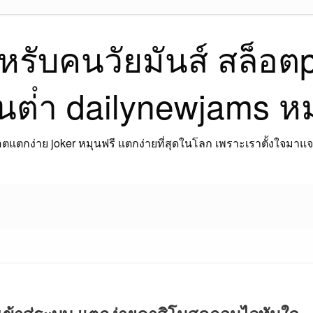
หรับคนวัยมันส์ สล็อตp
ั้นต่ํา dailynewjams ห
ตแตกง่าย joker หมุนฟรี แตกง่ายที่สุดในโลก เพราะเราตั้งใจมาแจก