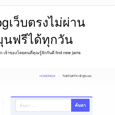
gเว็บตรงไม่ผ่าน
มุนฟรีได้ทุกวัน
 เจ้าของโดยคนที่คุณรู้จักกันดี find new jams
HOMEPAGE
TUKTUKTH เข้าสู่ระบบ