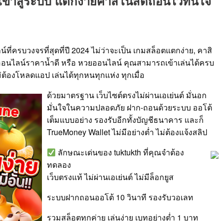
 เข้าสู่ระบบ แตกง่ายคาสิโนสดถอนไวทันใจ
ที่ครบวงจรที่สุดที่ปี 2024 ไม่ว่าจะเป็น เกมสล็อตแตกง่าย, คาสิ
นไลน์ราคาน้ำดี หรือ หวยออนไลน์ คุณสามารถเข้าเล่นได้ครบ
ม่ต้องโหลดแอป เล่นได้ทุกหนทุกแห่ง ทุกเมื่อ
ด้วยมาตรฐาน เว็บไซต์ตรงไม่ผ่านเอเย่นต์ มั่นอก
มั่นใจในความปลอดภัย ฝาก-ถอนด้วยระบบ ออโต้
เต็มแบบอย่าง รองรับอีกทั้งบัญชีธนาคาร และก็
TrueMoney Wallet ไม่มีอย่างต่ำ ไม่ต้องแจ้งสลิป
ลักษณะเด่นของ tuktukth ที่คุณจำต้อง
ทดลอง
เว็บตรงแท้ ไม่ผ่านเอเย่นต์ ไม่มีล็อกยูส
ระบบฝากถอนออโต้ 10 วินาที รองรับวอเลท
รวมสล็อตทุกค่าย เล่นง่าย เบทอย่างต่ำ 1 บาท