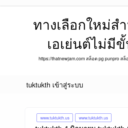
Skip
to
content
ทางเลือกใหม่สำ
เอเย่นต์ไม่มีข
https://thatnewjam.com สล็อต pg punpro สล็อ
tuktukth เข้าสู่ระบบ
www.tuktukth.us
www.tuktukth.us