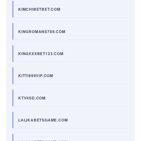
KIMCHIBETBET.COM
KINGROMANS789.COM
KINGXXXBET123.COM
KITTI999VIP.COM
KTV4SD.COM
LALIKABETSGAME.COM