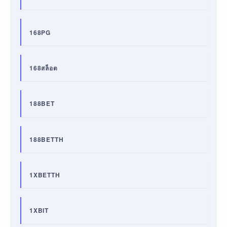
168PG
168สล็อต
188BET
188BETTH
1XBETTH
1XBIT