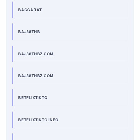
BACCARAT
BAJ88THB
BAJ88THBZ.COM
BAJ88THBZ.COM
BETFLIXTIKTO
BETFLIXTIKTO.INFO