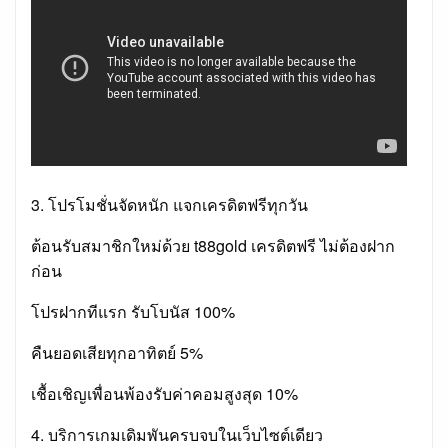
3. โปรโมชั่นจัดหนัก แจกเครดิตฟรีทุกวัน
ต้อนรับสมาชิกใหม่ด้วย t88gold เครดิตฟรี ไม่ต้องฝาก
ก่อน
โปรฝากทีแรก รับโบนัส 100%
คืนยอดเสียทุกอาทิตย์ 5%
เชื้อเชิญเพื่อนพ้องรับค่าคอมสูงสุด 10%
4. บริการเกมเดิมพันครบจบในเว็บไซต์เดียว