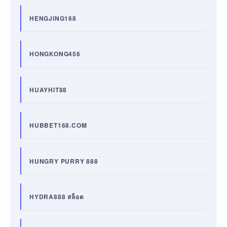
HENGJING168
HONGKONG456
HUAYHIT88
HUBBET168.COM
HUNGRY PURRY 888
HYDRA888 สล็อต