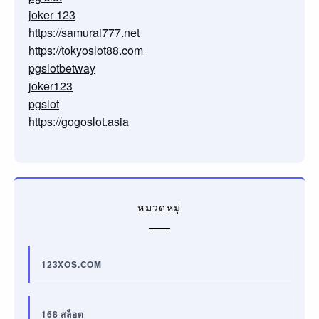
joker 123
https://samurai777.net
https://tokyoslot88.com
pgslotbetway
joker123
pgslot
https://gogoslot.asia
หมวดหมู่
123XOS.COM
168 สล็อต