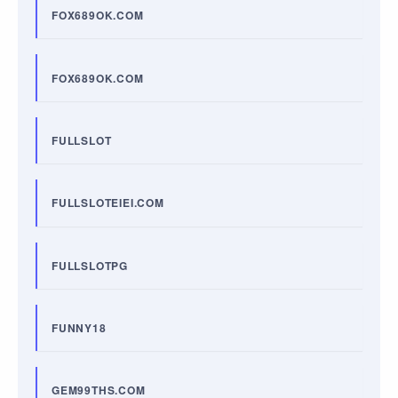
FOX689OK.COM
FOX689OK.COM
FULLSLOT
FULLSLOTEIEI.COM
FULLSLOTPG
FUNNY18
GEM99THS.COM