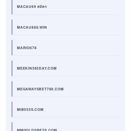
MACAU69 สมัคร
MACAU888.WIN
MARIO678
MEEKIN365DAY.COM
MEGAWAYSBET789.COM
MIB555S.COM
MMGOLDSBETS.COM