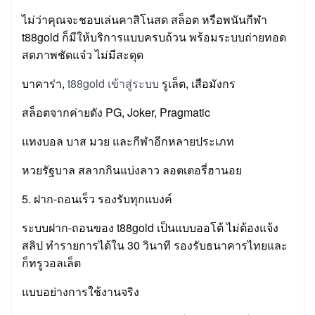
ไม่ว่าคุณจะชอบเล่นคาสิโนสด สล็อต หรือพนันกีฬา
t88gold ก็มีให้บริการแบบครบถ้วน พร้อมระบบถ่ายทอด
สดภาพชัดแจ๋ว ไม่มีสะดุด
บาคาร่า,
t88gold เข้าสู่ระบบ
รูเล็ต, เสือมังกร
สล็อตจากค่ายดัง PG, Joker, Pragmatic
แทงบอล บาส มวย และกีฬาอีกหลายประเภท
หวยรัฐบาล สลากกินแบ่งลาว ลอตเตอรี่ฮานอย
5. ฝาก-ถอนเร็ว รองรับทุกแบงค์
ระบบฝาก-ถอนของ t88gold เป็นแบบออโต้ ไม่ต้องแจ้ง
สลิป ทำรายการได้ใน 30 วินาที รองรับธนาคารไทยและ
ก็ทรูวอลเล็ต
แบบอย่างการใช้งานจริง