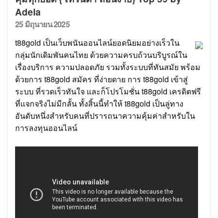
Adela
Posted
25 มิถุนายน 2025
on
t88gold เป็นเว็บพนันออนไลน์ยอดนิยมอย่างเร็วใน
กลุ่มนักเดิมพันคนไทย ด้วยความครบถ้วนบริบูรณ์ใน
เรื่องบริการ ความปลอดภัย รวมทั้งระบบที่ทันสมัย พร้อม
ด้วยการ t88gold สมัคร ที่ง่ายดาย การ t88gold เข้าสู่
ระบบ ที่รวดเร็วทันใจ และก็โปรโมชั่น t88gold เครดิตฟรี
ที่แจกจริงไม่มีกลั้น ทั้งสิ้นนี้ทำให้ t88gold เป็นลู่ทาง
อันดับหนึ่งสำหรับคนที่ปรารถนาความคุ้มค่าสำหรับใน
การลงทุนออนไลน์