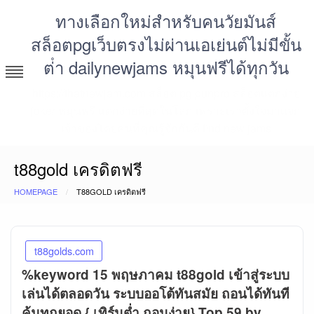
Skip
ทางเลือกใหม่สำหรับคนวัยมันส์
to
สล็อตpgเว็บตรงไม่ผ่านเอเย่นต์ไม่มีขั้น
content
ต่ํา dailynewjams หมุนฟรีได้ทุกวัน
https://thatnewjam.com สล็อต pg punpro สล็อตแตกง่าย
joker หมุนฟรี แตกง่ายที่สุดในโลก เพราะเราตั้งใจมาแจก
เจ้าของโดยคนที่คุณรู้จักกันดี find new jams
t88gold เครดิตฟรี
HOMEPAGE
T88GOLD เครดิตฟรี
t88golds.com
%keyword 15 พฤษภาคม t88gold เข้าสู่ระบบ
เล่นได้ตลอดวัน ระบบออโต้ทันสมัย ถอนได้ทันที
คุ้มทุกยอด { เทิร์นต่ำ ถอนง่าย} Top 59 by