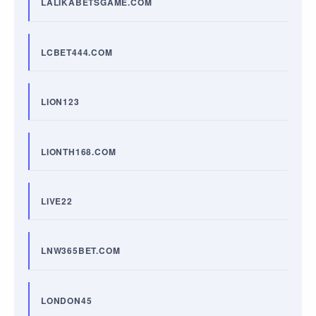
LALIKABETSGAME.COM
LCBET444.COM
LION123
LIONTH168.COM
LIVE22
LNW365BET.COM
LONDON45