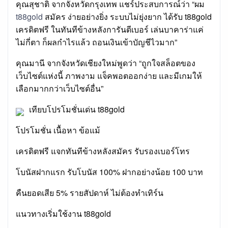
คุณสุชาติ จากจังหวัดกรุงเทพ แชร์ประสบการณ์ว่า “ผม
t88gold
สมัคร ง่ายอย่างยิ่ง ระบบไม่ยุ่งยาก ได้รับ t88gold
เครดิตฟรี ในทันทีข้างหลังการันตีเบอร์ เล่นบาคาร่าแค่
ไม่กี่ตา ก็ผลกำไรแล้ว ถอนเงินเข้าบัญชีไวมาก”
คุณมานี จากจังหวัดเชียงใหม่พูดว่า “ถูกใจสล็อตของ
เว็บไซต์แห่งนี้ ภาพงาม แจ็คพอตออกง่าย และมีเกมให้
เลือกมากกว่าเว็บไซต์อื่น”
เทียบโปรโมชั่นเด่น t88gold
โปรโมชั่น เนื้อหา ข้อแม้
เครดิตฟรี แจกทันทีข้างหลังสมัคร รับรองเบอร์โทร
โบนัสฝากแรก รับโบนัส 100% ฝากอย่างน้อย 100 บาท
คืนยอดเสีย 5% รายสัปดาห์ ไม่ต้องทำเทิร์น
แนวทางเริ่มใช้งาน t88gold