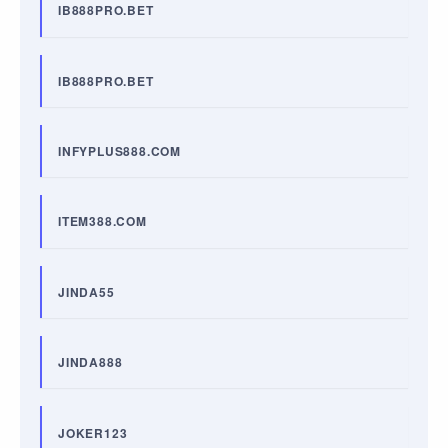
IB888PRO.BET
IB888PRO.BET
INFYPLUS888.COM
ITEM388.COM
JINDA55
JINDA888
JOKER123