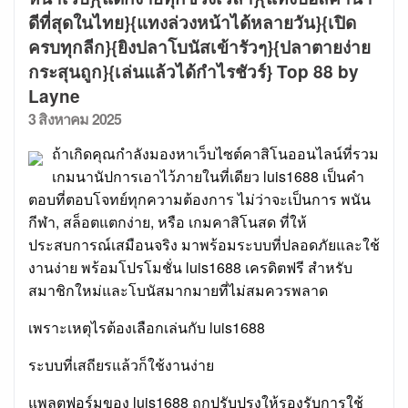
ดีที่สุดในไทย}{แทงล่วงหน้าได้หลายวัน}{เปิด
ครบทุกลีก}{ยิงปลาโบนัสเข้ารัวๆ}{ปลาตายง่าย
กระสุนถูก}{เล่นแล้วได้กำไรชัวร์} Top 88 by
Layne
Posted
3 สิงหาคม 2025
on
ถ้าเกิดคุณกำลังมองหาเว็บไซต์คาสิโนออนไลน์ที่รวม
เกมนานัปการเอาไว้ภายในที่เดียว luis1688 เป็นคำ
ตอบที่ตอบโจทย์ทุกความต้องการ ไม่ว่าจะเป็นการ พนัน
กีฬา, สล็อตแตกง่าย, หรือ เกมคาสิโนสด ที่ให้
ประสบการณ์เสมือนจริง มาพร้อมระบบที่ปลอดภัยและใช้
งานง่าย พร้อมโปรโมชั่น luis1688 เครดิตฟรี สำหรับ
สมาชิกใหม่และโบนัสมากมายที่ไม่สมควรพลาด
เพราะเหตุไรต้องเลือกเล่นกับ luis1688
ระบบที่เสถียรแล้วก็ใช้งานง่าย
แพลตฟอร์มของ luis1688 ถูกปรับปรุงให้รองรับการใช้