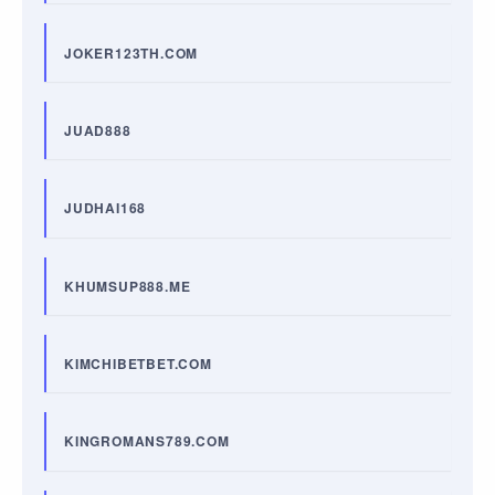
JOKER123TH.COM
JUAD888
JUDHAI168
KHUMSUP888.ME
KIMCHIBETBET.COM
KINGROMANS789.COM