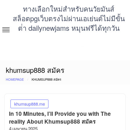
Skip
ทางเลือกใหม่สำหรับคนวัยมันส์
to
สล็อตpgเว็บตรงไม่ผ่านเอเย่นต์ไม่มีขั้น
content
ต่ํา dailynewjams หมุนฟรีได้ทุกวัน
https://thatnewjam.com สล็อต pg punpro สล็อตแตกง่าย
joker หมุนฟรี แตกง่ายที่สุดในโลก เพราะเราตั้งใจมาแจก
เจ้าของโดยคนที่คุณรู้จักกันดี find new jams
khumsup888 สมัคร
HOMEPAGE
KHUMSUP888 สมัคร
khumsup888.me
In 10 Minutes, I’ll Provide you with The
reality About Khumsup888 สมัคร
Posted
4 เมษายน 2025