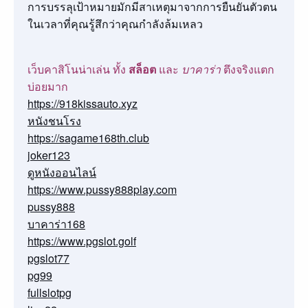
การบรรลุเป้าหมายมักมีสาเหตุมาจากการยืนยันตัวตน
ในเวลาที่คุณรู้สึกว่าคุณกำลังล้มเหลว
เว็บคาสิโนน่าเล่น ทั้ง
สล็อต
และ
บาคาร่า
ตึงจริงแตก
บ่อยมาก
https://918kissauto.xyz
หนังชนโรง
https://sagame168th.club
joker123
ดูหนังออนไลน์
https://www.pussy888play.com
pussy888
บาคาร่า168
https://www.pgslot.golf
pgslot77
pg99
fullslotpg