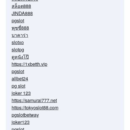
สล็อต888
JINDA888
pgslot
พุซซี่888
บาคาร่า
slotxo
slotpg
ดูหนังโป๊
https://1xbetth.vip
pgslot
allbet24
pg slot
joker 123
https://samurai777.net
https://tokyoslot88.com
pgslotbetway
joker123
pgslot