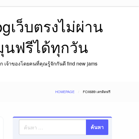
gเว็บตรงไม่ผ่าน
มุนฟรีได้ทุกวัน
 เจ้าของโดยคนที่คุณรู้จักกันดี find new jams
HOMEPAGE
FOX689 เครดิตฟรี