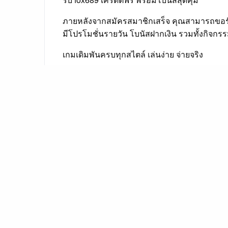
ภายหลังจากสมัครสมาชิกเสร็จ คุณสามารถขอรับ 
มีโปรโมชั่นรายวัน โบนัสฝากเงิน รวมทั้งกิจ
เกมเดิมพันครบทุกสไตล์ เล่นง่าย จ่ายจริง
fox689 รวมทุกเกมยอดนิยมจากค่ายดังทั้งโลกเพ
สล็อตออนไลน์:
fox689
กราฟิกจัดเต็ม โบนัสแต
คาสิโนสด: บาคาร่า รูเล็ต เสือมังกร ถ่ายทอดส
พนันกีฬา: แทงบอลสด ค่าน้ำดี อัปเดตผลแบบเรี
สลากกินแบ่งออนไลน์: สลากกินแบ่งไทย ลอตเตอรี่
ระบบฝาก-ถอนทันสมัย อัตโนมัติเต็มระบบ
ฝากถอนง่ายใน 30 วินาที
fox689 รองรับระบบออโต้ทุกขั้นตอน ไม่ต้องแน