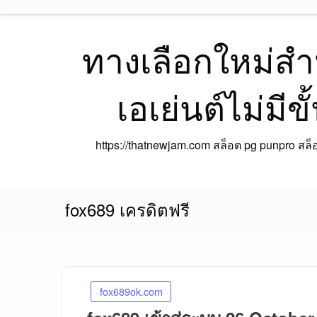
Skip
to
content
ทางเลือกใหม่สำ
เอเย่นต์ไม่มีข
https://thatnewjam.com สล็อต pg punpro สล็อ
fox689 เครดิตฟรี
fox689ok.com