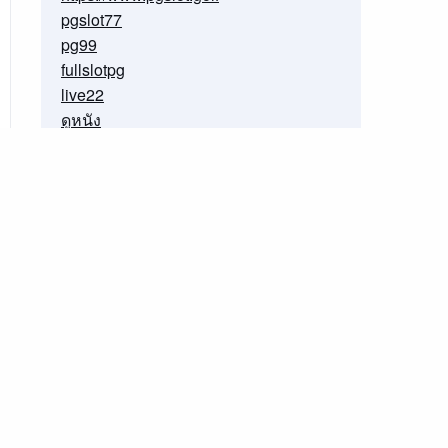
pgslot77
pg99
fullslotpg
live22
ดูหนัง
ดูหนังฟรี
ดูหนังฟรี
สล็อต168
https://hongkong456.me
สล็อต66
เว็บสล็อตและบาคาร่าของโครตดีเว็บนี้
เล่นแล้วรวยจัดๆ
joker123
slot168
https://jin55.net