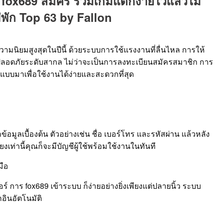
 fox689 สมัคร รวมเกมแตกง่ายไว้แล้วไม่
่พัก Top 63 by Fallon
บความนิยมสูงสุดในปีนี้ ด้วยระบบการใช้แรงงานที่ลื่นไหล การให้
ลอดภัยระดับสากล ไม่ว่าจะเป็นการลงทะเบียนสมัครสมาชิก การ
แบบมาเพื่อใช้งานได้ง่ายและสะดวกที่สุด
้อมูลเบื้องต้น ตัวอย่างเช่น ชื่อ เบอร์โทร และรหัสผ่าน แล้วหลัง
ยงเท่านี้คุณก็จะมีบัญชีผู้ใช้พร้อมใช้งานในทันที
มือ
ร์ การ fox689 เข้าระบบ ก็ง่ายอย่างยิ่งเพียงแต่ปลายนิ้ว ระบบ
อินอัตโนมัติ