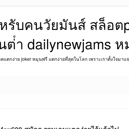
หรับคนวัยมันส์ สล็อตp
ั้นต่ํา dailynewjams ห
ตแตกง่าย joker หมุนฟรี แตกง่ายที่สุดในโลก เพราะเราตั้งใจมาแจก