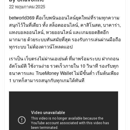
Posted
22 พฤษภาคม 2025
on
betworld369 คือเว็บพนันออนไลน์ยุคใหม่ที่รวมทุกความ
สนุกไว้ในที่เดียว ทั้ง สล็อตออนไลน์, คาสิโนสด, บาคาร่า,
แทงบอลออนไลน์, หวยออนไลน์ และเกมยอดฮิตอีก
มากมาย ด้วยระบบทันสมัยที่สุด รองรับการเล่นผ่านมือถือ
ทุกระบบ ไม่ต้องดาวน์โหลดแอป
เราเป็น เว็บตรงไม่ผ่านเอเย่นต์ ที่มาพร้อมระบบ ฝากถอน
อัตโนมัติ ใช้งานง่าย รวดเร็วภายใน 10 วินาที รองรับทุก
ธนาคารและ TrueMoney Wallet ไม่มีขั้นต่ำ เริ่มต้นเพียง
1 บาทก็สามารถสนุกกับทุกเกมได้ทันที