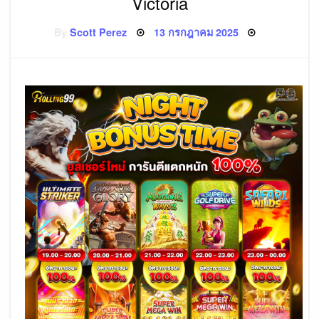
Victoria
Posted
By
Scott Perez
13 กรกฎาคม 2025
on