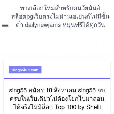
Skip
ทางเลือกใหม่สำหรับคนวัยมันส์
to
สล็อตpgเว็บตรงไม่ผ่านเอเย่นต์ไม่มีขั้น
content
ต่ํา dailynewjams หมุนฟรีได้ทุกวัน
https://thatnewjam.com สล็อต pg punpro สล็อตแตกง่าย
joker หมุนฟรี แตกง่ายที่สุดในโลก เพราะเราตั้งใจมาแจก
เจ้าของโดยคนที่คุณรู้จักกันดี find new jams
sing55fun.com
sing55 สมัคร 18 สิงหาคม sing55 จบ
ครบในเว็บเดียวไม่ต้องโยกไปมาถอน
ได้จริงไม่มีล็อก Top 100 by Shelli