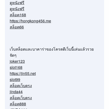
ดูหนังฟรี
ดูหนังฟรี
สล็อต168
https://hongkong456.me
สล็อต66
เว็บสล็อตและบาคาร่าของโครตดีเว็บนี้เล่นแล้วรวย
จัดๆ
joker123
slot168
https://jin55.net
slot99
สล็อตเว็บตรง
jinda44
สล็อตเว็บตรง
สล็อต888