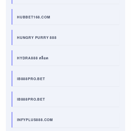
HUBBET168.COM
HUNGRY PURRY 888
HYDRA888 สล็อต
IB888PRO.BET
IB888PRO.BET
INFYPLUS888.COM