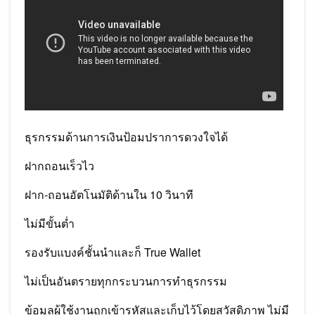
ธุรกรรมด้านการเงินป้อมปราการดวงใจได้
ฝากถอนเร็วไว
ฝาก-ถอนอัตโนมัติด้านใน 10 วินาที
ไม่มีขั้นต่ำ
รองรับแบงค์ชั้นนำและก็ True Wallet
ไม่เป็นอันตรายทุกกระบวนการทำธุรกรรม
ข้อมูลผู้ใช้งานถูกเข้ารหัสและเก็บไว้โดยสวัสดิภาพ ไม่มี