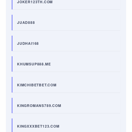
JOKER123TH.COM
JUAD888
JUDHAI168
KHUMSUP888.ME
KIMCHIBETBET.COM
KINGROMANS789.COM
KINGXXXBET123.COM