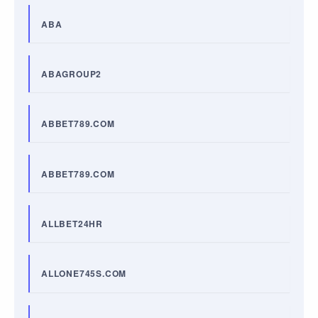
ABA
ABAGROUP2
ABBET789.COM
ABBET789.COM
ALLBET24HR
ALLONE745S.COM