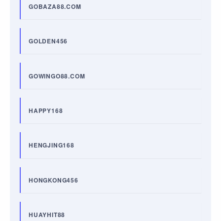
GOBAZA88.COM
GOLDEN456
GOWINGO88.COM
HAPPY168
HENGJING168
HONGKONG456
HUAYHIT88