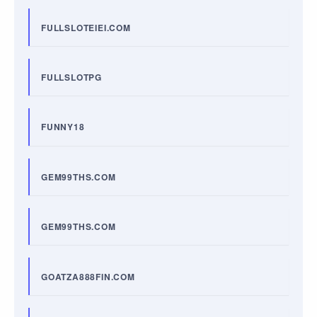
FULLSLOTEIEI.COM
FULLSLOTPG
FUNNY18
GEM99THS.COM
GEM99THS.COM
GOATZA888FIN.COM