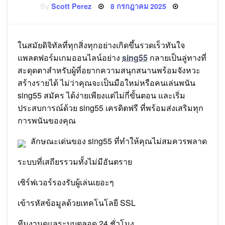
Posted
By
Scott Perez
8 กรกฎาคม 2025
on
ในสมัยดิจิทัลที่ทุกสิ่งทุกอย่างเกิดขึ้นรวดเร็วทันใจ
แพลตฟอร์มเกมออนไลน์อย่าง
sing55
กลายเป็นลู่ทางที่
สะดุดตาสำหรับผู้ที่อยากความสนุกสนานพร้อมจังหวะ
สร้างรายได้ ไม่ว่าคุณจะเป็นมือใหม่หรือคนเล่นพนัน
sing55 สมัคร ได้ง่ายเพียงแต่ไม่กี่ขั้นตอน และเริ่ม
ประสบการณ์ด้วย sing55 เครดิตฟรี ที่พร้อมส่งเสริมทุก
การพนันของคุณ
ลักษณะเด่นของ sing55 ที่ทำให้คุณไม่สมควรพลาด
ระบบที่เสถียรรวมทั้งไม่มีอันตราย
เซิร์ฟเวอร์รองรับผู้เล่นเยอะๆ
เข้ารหัสข้อมูลด้วยเทคโนโลยี SSL
ทีมงานดูแลระบบตลอด 24 ชั่วโมง