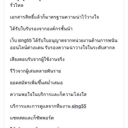
รั่วไหล
เอกสารสิทธิ์แล้วก็มาตรฐานความน่าไว้วางใจ
ได้รับใบรับรองจากองค์กรชั้นนำ
เว็บ sing55 ได้รับใบอนุญาตจากหน่วยงานด้านการพนัน
ออนไลน์ต่างแดน รับรองความน่าวางใจในระดับสากล
เสียงตอบรับจากผู้ใช้งานจริง
รีวิวจากผู้เล่นหลายพันราย
ยอดสมัครเพิ่มขึ้นสม่ำเสมอ
ความพอใจในบริการและก็ความโล่งใส
บริการและการดูแลจากทีมงาน
sing55
แชทสดและก็ซัพพอร์ต