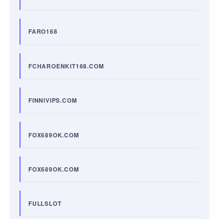
FARO168
FCHAROENKIT168.COM
FINNIVIPS.COM
FOX689OK.COM
FOX689OK.COM
FULLSLOT