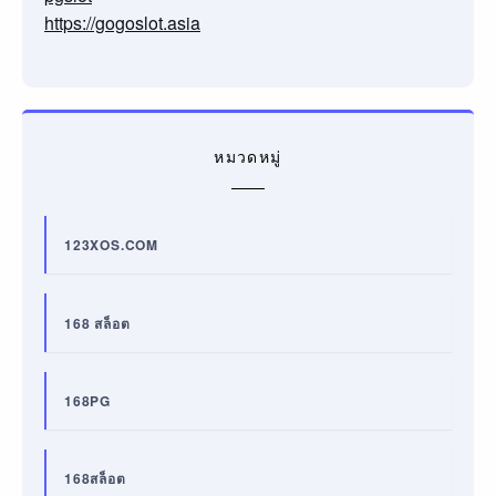
https://gogoslot.asia
หมวดหมู่
123XOS.COM
168 สล็อต
168PG
168สล็อต