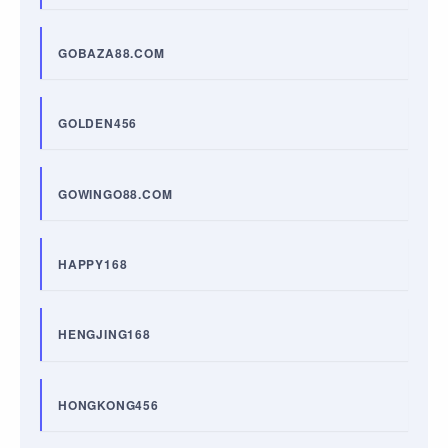
GOBAZA88.COM
GOLDEN456
GOWINGO88.COM
HAPPY168
HENGJING168
HONGKONG456