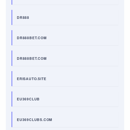
DR888
DR888BET.COM
DR888BET.COM
ERISAUTO.SITE
EU369CLUB
EU369CLUBS.COM