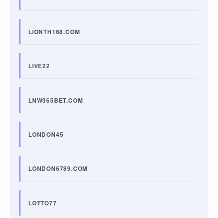
LIONTH168.COM
LIVE22
LNW365BET.COM
LONDON45
LONDON6789.COM
LOTTO77