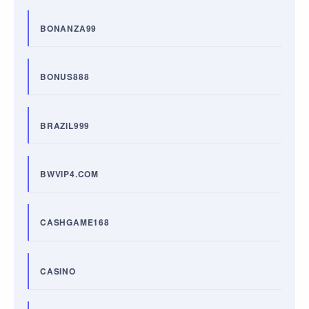
BONANZA99
BONUS888
BRAZIL999
BWVIP4.COM
CASHGAME168
CASINO