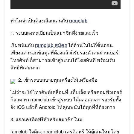
ทำไมจำเป็นต้องเลือกเล่นกับ
ramclub
1. ระบบลงทะเบียนเป็นสมาชิกที่ง่ายและเร็ว
เริ่มพนันกับ
ramclub สมัคร
ได้ด้านในไม่กี่ขั้นตอน
เพียงแต่กรอกข้อมูลที่ต้องแล้วก็รับรองตัวตนผ่านเบอร์
โทรศัพท์ ก็สามารถเข้าสู่ระบบได้โดยทันที พร้อมรับ
สิทธิพิเศษมาก
2. เข้าระบบสบายทุกเครื่องไม้เครื่องมือ
ไม่ว่าจะใช้โทรศัพท์เคลื่อนที่ แท็บเล็ต หรือคอมพิวเตอร์
ก็สามารถ ramclub เข้าสู่ระบบ ได้ตลอดเวลา รองรับทั้ง
ยัง iOS แล้วก็ Android ให้คุณพนันได้ทุกที่ที่ต้องการ
3. แจกเครดิตฟรีสำหรับสมาชิกใหม่
ramclub ใจดีแจก ramclub เครดิตฟรี ให้ผู้เล่นใหม่โดย