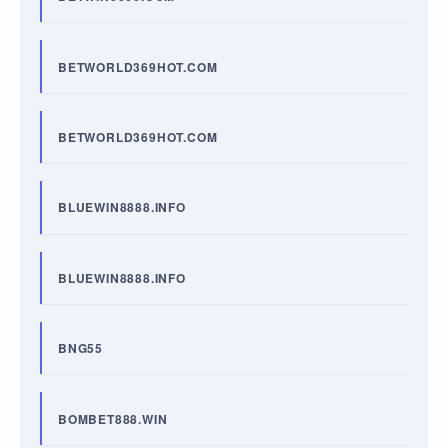
BETWORLD369HOT.COM
BETWORLD369HOT.COM
BLUEWIN8888.INFO
BLUEWIN8888.INFO
BNG55
BOMBET888.WIN