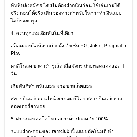
ทันทีหลังสมัคร โดยไม่ต้องฝากเงินก่อน ใช้เล่นเกมได้
จริง ถอนได้จริง เพิ่มช่องทางสำหรับในการทำเงินแบบ
ไม่ต้องลงทุน
4. ครบทุกเกมเดิมพันในที่เดียว
สล็อตออนไลน์จากค่ายดัง ดังเช่น PG, Joker, Pragmatic
Play
คาสิโนสด บาคาร่า รูเล็ต เสือมังกร ถ่ายทอดสดตลอด 1
วัน
เดิมพันกีฬา พนันบอล มวย บาสเก็ตบอล
สลากกินแบ่งออนไลน์ ลอตเตอรี่ไทย สลากกินแบ่งลาว
ลอตเตอรี่ฮานอย
5. ฝาก-ถอนออโต้ ไม่มีอย่างต่ำ ปลอดภัย 100%
ระบบฝาก-ถอนของ ramclub เป็นแบบอัตโนมัติ ทำ