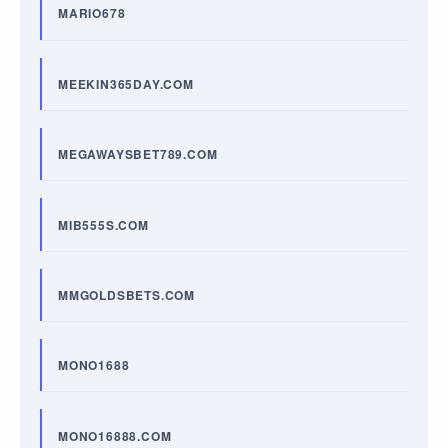
MARIO678
MEEKIN365DAY.COM
MEGAWAYSBET789.COM
MIB555S.COM
MMGOLDSBETS.COM
MONO1688
MONO16888.COM