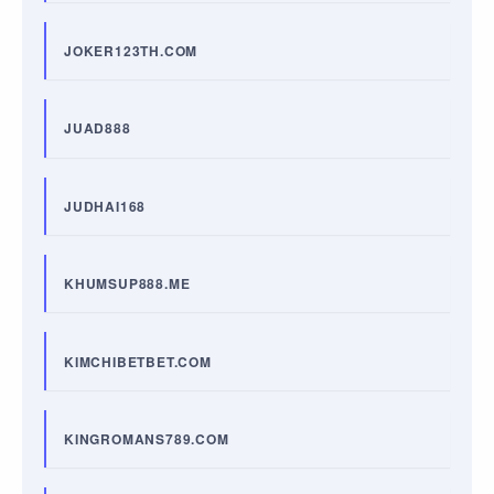
JOKER123TH.COM
JUAD888
JUDHAI168
KHUMSUP888.ME
KIMCHIBETBET.COM
KINGROMANS789.COM