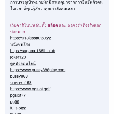
การบรรลุเป้าหมายมักมีสาเหตุมาจากการยืนยันตัวตน
ในเวลาที่คุณรู้สึกว่าคุณกำลังล้มเหลว
เว็บคาสิโนน่าเล่น ทั้ง
สล็อต
และ
บาคาร่า
ตึงจริงแตก
บ่อยมาก
https://918kissauto.xyz
หนังชนโรง
https://sagame168th.club
joker123
ดูหนังออนไลน์
https://www.pussy888play.com
pussy888
บาคาร่า168
https://www.pgslot.golf
pgslot77
pg99
fullslotpg