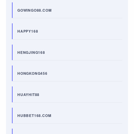
GOWINGO88.COM
HAPPY168
HENGJING168
HONGKONG456
HUAYHIT88
HUBBET168.COM