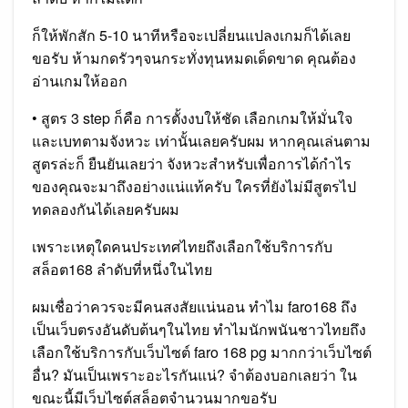
ก็ให้พักสัก 5-10 นาทีหรือจะเปลี่ยนแปลงเกมก็ได้เลย
ขอรับ ห้ามกดรัวๆจนกระทั่งทุนหมดเด็ดขาด คุณต้อง
อ่านเกมให้ออก
• สูตร 3 step ก็คือ การตั้งงบให้ชัด เลือกเกมให้มั่นใจ
และเบทตามจังหวะ เท่านั้นเลยครับผม หากคุณเล่นตาม
สูตรล่ะก็ ยืนยันเลยว่า จังหวะสำหรับเพื่อการได้กำไร
ของคุณจะมาถึงอย่างแน่แท้ครับ ใครที่ยังไม่มีสูตรไป
ทดลองกันได้เลยครับผม
เพราะเหตุใดคนประเทศไทยถึงเลือกใช้บริการกับ
สล็อต168 ลำดับที่หนึ่งในไทย
ผมเชื่อว่าควรจะมีคนสงสัยแน่นอน ทำไม faro168 ถึง
เป็นเว็บตรงอันดับต้นๆในไทย ทำไมนักพนันชาวไทยถึง
เลือกใช้บริการกับเว็บไซต์ faro 168 pg มากกว่าเว็บไซต์
อื่น? มันเป็นเพราะอะไรกันแน่? จำต้องบอกเลยว่า ใน
ขณะนี้มีเว็บไซต์สล็อตจำนวนมากขอรับ