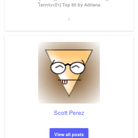
โยกกระเป๋า} Top 85 by Adriana
Scott Perez
View all posts