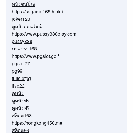
หนังชนโรง
https://sagame168th.club
joker123
ดูหนังออนไลน์
https://www.pussy888play.com
pussy888
บาคาร่า168
https://www.pgslot.golf
pgslot77
pg99
fullslotpg
live22
ดูหนัง
ดูหนังฟรี
ดูหนังฟรี
สล็อต168
https://hongkong456.me
สล็อต66