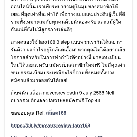
ออนไลน์นั้น เราเพียรพยายามดูในมุมของสมาชิกให้
เยอะที่สุดเท่าที่จะทำได้ เพื่อวางแบบและประดิษฐ์เว็บที่ดี
รวมทั้งเหมาะสมกับทุกคนด้วยนั่นเองครับ และแม้ผู้ใด
กันแน่ที่ยังไม่มีสูตรการเล่นดีๆ
มาทดลองใช้ faro168 3 step แบบพวกเรากันได้เลย กา
รันตีว่า ผลกำไรอยู่ใกล้แค่เอื้อม! หากคุณไม่ได้อยากเสีย
โอกาสสำหรับในการทำกำไรดีๆอย่างงี้ มาลงทะเบียน
ใหม่ได้เลยนะครับ สมัครเป็นสมาชิกใหม่ฟรี ไม่มีคุณค่า
ขนบธรรมเนียมประเพณีอะไรก็ตามทั้งหมดทั้งปวง
สมัครแล้วมาจอยกันได้เลย!
เว็บพนัน สล็อต moversreview.in 9 July 2568 Nell
อยากรวยต้องลอง faro168สมัครฟรี Top 43
ขอขอบคุณ Ref.
สล็อต168
https://bit.ly/moversreview-faro168