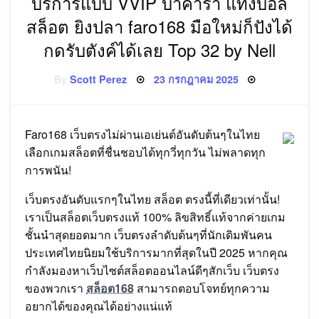
บริการแบบ VVIP บาคาร่า แทงบอล
สล็อต ยิงปลา faro168 มือใหม่ก็ปังได้
กดรับตังค์ได้เลย Top 32 by Nell
Posted
By
Scott Perez
23 กรกฎาคม 2025
on
Faro168 เว็บตรงไม่ผ่านเอเย่นต์อันดับต้นๆในไทย
เลือกเกมสล็อตที่ชื่นชอบได้ทุกวี่ทุกวัน ไม่พลาดทุก
การพนัน!
เว็บตรงอันดับแรกๆในไทย สล็อต ตรงนี้ที่เดียวเท่านั้น!
เราเป็นสล็อตเว็บตรงแท้ 100% ลิขสิทธิ์แท้จากค่ายเกม
ชั้นนำสุดยอดมาก เว็บตรงลำดับต้นๆที่นักเดิมพันคน
ประเทศไทยนิยมใช้บริการมากที่สุดในปี 2025 หากคุณ
กำลังมองหาเว็บไซต์สล็อตออนไลน์ดีๆสักเว็บ เว็บตรง
ของพวกเรา
สล็อต168
สามารถตอบโจทย์ทุกความ
อยากได้ของคุณได้อย่างแน่แท้