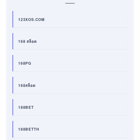
123XOS.COM
168 สล็อต
168PG
168สล็อต
188BET
188BETTH