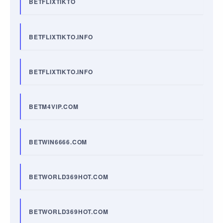
BETFLIXTIKTO
BETFLIXTIKTO.INFO
BETFLIXTIKTO.INFO
BETM4VIP.COM
BETWIN6666.COM
BETWORLD369HOT.COM
BETWORLD369HOT.COM