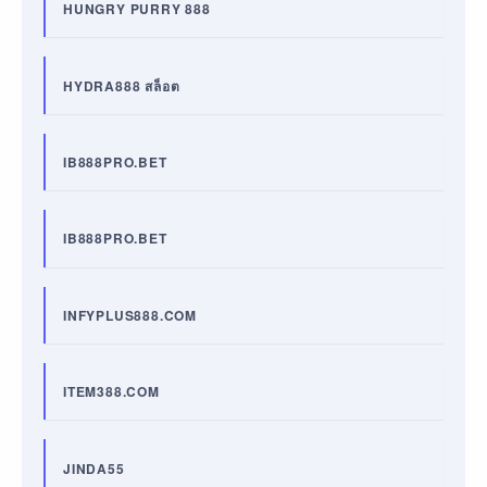
HUNGRY PURRY 888
HYDRA888 สล็อต
IB888PRO.BET
IB888PRO.BET
INFYPLUS888.COM
ITEM388.COM
JINDA55