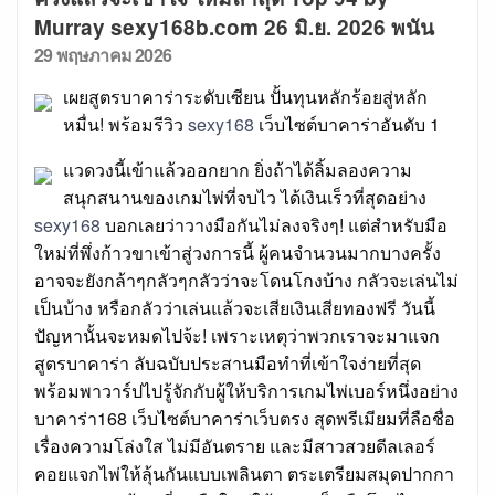
Murray sexy168b.com 26 มิ.ย. 2026 พนัน
Posted
29 พฤษภาคม 2026
on
เผยสูตรบาคาร่าระดับเซียน ปั้นทุนหลักร้อยสู่หลัก
หมื่น! พร้อมรีวิว
sexy168
เว็บไซต์บาคาร่าอันดับ 1
แวดวงนี้เข้าแล้วออกยาก ยิ่งถ้าได้ลิ้มลองความ
สนุกสนานของเกมไพ่ที่จบไว ได้เงินเร็วที่สุดอย่าง
sexy168
บอกเลยว่าวางมือกันไม่ลงจริงๆ! แต่สำหรับมือ
ใหม่ที่พึ่งก้าวขาเข้าสู่วงการนี้ ผู้คนจำนวนมากบางครั้ง
อาจจะยังกล้าๆกลัวๆกลัวว่าจะโดนโกงบ้าง กลัวจะเล่นไม่
เป็นบ้าง หรือกลัวว่าเล่นแล้วจะเสียเงินเสียทองฟรี วันนี้
ปัญหานั้นจะหมดไปจ้ะ! เพราะเหตุว่าพวกเราจะมาแจก
สูตรบาคาร่า ลับฉบับประสานมือทำที่เข้าใจง่ายที่สุด
พร้อมพาวาร์ปไปรู้จักกับผู้ให้บริการเกมไพ่เบอร์หนึ่งอย่าง
บาคาร่า168 เว็บไซต์บาคาร่าเว็บตรง สุดพรีเมียมที่ลือชื่อ
เรื่องความโล่งใส ไม่มีอันตราย และมีสาวสวยดีลเลอร์
คอยแจกไพ่ให้ลุ้นกันแบบเพลินตา ตระเตรียมสมุดปากกา