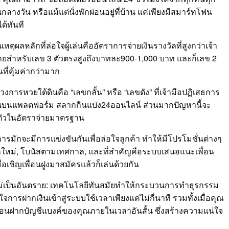
างวัน หรือแม้แต่นั่งพักผ่อนอยู่ที่บ้าน แค่เพียงมีสมาร์ทโฟน
ด้ทันที
นเหตุผลหลักที่ล่อใจผู้เล่นคืออัตราการจ่ายเงินรางวัลที่สูงกว่าเจ้า
จ่ายสำหรับเลข 3 ตัวตรงสูงถึงบาทละ900-1,000 บาท และก็เลข 2
ี่คุ้มค่ากว่ามาก
วงการหวยใต้ดินคือ “เลขกลั้น” หรือ “เลขดัง” ที่เจ้ามือปฏิเสธการ
ะนั้นบนแพลตฟอร์ม สลากกินแบ่ง24ออนไลน์ ส่วนมากปัญหานี้จะ
ตัวในอัตราจ่ายมาตรฐาน
ริการมักจะมีการแข่งขันกันเพื่อล่อใจลูกค้า ทำให้มีโปรโมชั่นต่างๆ
ใหม่, โบนัสตามเทศกาล, และที่สำคัญคือระบบเสนอแนะเพื่อน
เมื่อเชิญเพื่อนฝูงมาสมัครแล้วก็เล่นด้วยกัน
งไม่เป็นอันตราย: เทคโนโลยีทันสมัยทำให้กระบวนการทำธุรกรรม
นใจการฝากเงินเข้าสู่ระบบใช้เวลาเพียงแค่ไม่กี่นาที รวมทั้งเมื่อคุณ
กโอนฝากบัญชีแบงค์ของคุณภายในเวลาอันสั้น ซึ่งสร้างความแน่ใจ