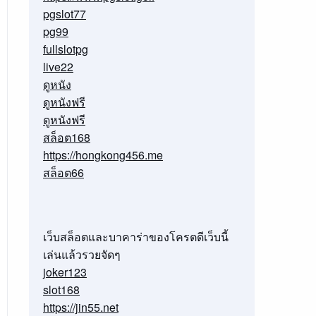
pgslot77
pg99
fullslotpg
live22
ดูหนัง
ดูหนังฟรี
ดูหนังฟรี
สล็อต168
https://hongkong456.me
สล็อต66
เว็บสล็อตและบาคาร่าของโครตดีเว็บนี้
เล่นแล้วรวยจัดๆ
joker123
slot168
https://jin55.net