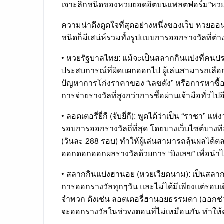
เจาะลึกชนิดของหวยยอดฮิตบนแพลตฟอร์ม”หว
ความน่าดึงดูดใจที่สุดอย่างหนึ่งของเว็บ หวยออ
ชนิดก็มีเสน่ห์รวมทั้งรูปแบบการออกรางวัลที่ต
• หวยรัฐบาลไทย: แม้จะเป็นสลากกินแบ่งที่คนปร
ประสบการณ์ที่ผิดแผกออกไป ผู้เล่นสามารถเลือก
ปัญหาการโก่งราคาของ “เลขดัง” หรือการหาซื้อ
การจ่ายรางวัลที่สูงกว่าการซื้อผ่านเจ้ามือทั่วไปอ
• ลอตเตอรี่ยี่กี (จับยี่กี): พูดได้ว่าเป็น “ราชา”
รอบการออกรางวัลถี่ที่สุด โดยบางเว็บไซต์บางที
(วันละ 288 รอบ) ทำให้ผู้เล่นสามารถลุ้นผลได้ตล
ออกดอกออกผลรางวัลด้วยการ “ยิงเลข” เพื่อนำ
• สลากกินแบ่งฮานอย (หวยเวียดนาม): เป็นสลาก
การออกรางวัลทุกๆวัน และไม่ได้มีเพียงแต่ร
จำพวก ดังเช่น ลอตเตอรี่ฮานอยธรรมดา (ออกช่
จะออกรางวัลในช่วvงตอนที่ไม่เหมือนกัน ทำใ