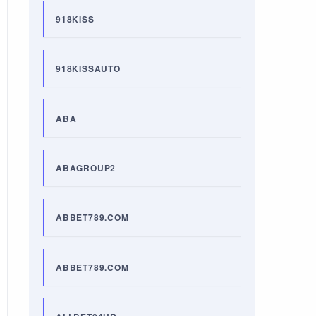
918KISS
918KISSAUTO
ABA
ABAGROUP2
ABBET789.COM
ABBET789.COM