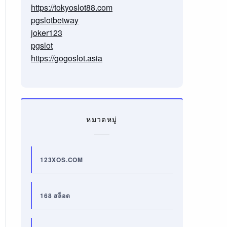
https://tokyoslot88.com
pgslotbetway
joker123
pgslot
https://gogoslot.asia
หมวดหมู่
123XOS.COM
168 สล็อต