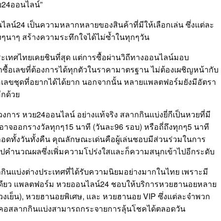
ย24ออนไลน์”
นไลน์24 เป็นความหลากหลายของสินค้าที่มีให้เลือกเล่น ซึ่งแต่ละ
่างๆนาๆ สร้างความระทึกใจได้ไม่ซ้ำในทุกๆวัน
ะเทศไทยเคยชินที่สุด แต่การซื้อผ่านวิถีทางออนไลน์มอบ
ซื้อเลขที่ต้องการได้ทุกตัวในราคามาตรฐาน ไม่ต้องเผชิญหน้ากับ
เลขชุดที่อยากได้ได้ยาก นอกจากนั้น หลายแพลตฟอร์มยังมีอัตรา
ีกด้วย
 แห่งวงการ หวย24ออนไลน์ อย่างแท้จริง สลากกินแบ่งยี่กีเป็นหวยที่มี
อาจออกรางวัลทุกๆ15 นาที (วันละ96 รอบ) หรือถี่ถึงทุกๆ5 นาที
อดทั้งวันทั้งคืน คุณลักษณะเด่นคือผู้เล่นชอบมีส่วนร่วมในการ
ไปคำนวณผลซึ่งเพิ่มความโปร่งใสและก็ความสนุกเข้าไปอีกระดับ
กินแบ่งต่างประเทศที่ได้รับความนิยมอย่างมากในไทย เพราะมี
อบเดียว แพลตฟอร์ม หวยออนไลน์24 ชอบให้บริการหวยฮานอยหลาย
วงเย็น), หวยฮานอยพิเศษ, และ หวยฮานอย VIP ซึ่งแต่ละจำพวก
ห้คอสลากกินแบ่งสามารถกระจายการลุ้นโชคได้ตลอดวัน