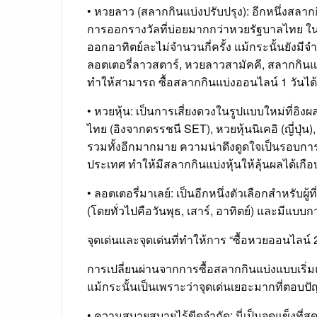
• หวยลาว (สลากกินแบ่งปรับปรุง): อีกหนึ่งสลา
การออกรางวัลที่บ่อยมากกว่าหวยรัฐบาลไทย ในตอ
ออกอาทิตย์ละไม่จำนวนกี่ครั้ง แม้กระนั้นยัง
ลอตเตอรี่ลาวสตาร์, หวยลาวสามัคคี, สลากกิน
ทำให้สามารถ ซื้อสลากกินแบ่งออนไลน์ 1 วันได้ง
• หวยหุ้น: เป็นการเสี่ยงดวงในรูปแบบใหม่ที่อิ
ไทย (อิงจากดรรชนี SET), หวยหุ้นนิเคอิ (ญี่ปุ่น)
รวมทั้งอีกมากมาย ความน่าดึงดูดใจเป็นรอบการ
ประเทศ ทำให้มีสลากกินแบ่งหุ้นให้ลุ้นผลได้เก
• ลอตเตอรี่มาเลย์: เป็นอีกหนึ่งตัวเลือกสำหรับ
(โดยทั่วไปคือวันพุธ, เสาร์, อาทิตย์) และมีแบบ
จุดเด่นและจุดเด่นที่ทำให้การ “ซื้อหวยออนไลน์ 
การเปลี่ยนผ่านจากการซื้อสลากกินแบ่งแบบเริ่มแ
แม้กระนั้นเป็นเพราะว่าจุดเด่นเยอะมากที่ตอบปัญห
• ความสบายสบายไร้ขีดจำกัด: นี่เป็นจุดแข็งที่