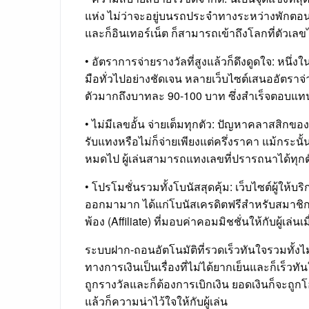
แห่ง ไม่ว่าจะอยู่บนรถประจำทางระหว่างพักตอนกล
และก็อินเทอร์เน็ต ก็สามารถเข้าถึงโลกที่ตัวเลขไ
• อัตราการจ่ายรางวัลที่สูงแล้วก็ดึงดูดใจ: หนึ่งใ
มือทั่วไปอย่างชัดเจน หลายเว็บไซต์เสนออัตรา
ตัวมากถึงบาทละ 90-100 บาท ซึ่งสำเร็จตอบแทนท
• ไม่มีเลขอั้น จ่ายเต็มทุกตัว: ปัญหาคลาสสิกของ
รับแทงหรือไม่ก็จ่ายเพียงแต่ครึ่งราคา แม้กร
หมดไป ผู้เล่นสามารถแทงเลขที่ปรารถนาได้ทุก
• โปรโมชั่นรวมทั้งโบนัสสุดคุ้ม: เว็บไซต์ผู้ให้บ
ออกมามาก ได้แก่โบนัสเครดิตฟรีสำหรับสมาชิก
พ้อง (Affiliate) ที่มอบค่าคอมมิชชั่นให้กับผู้เล่น
ระบบฝาก-ถอนอัตโนมัติที่รวดเร็วทันใจรวมทั้
ทางการเงินเป็นเรื่องที่ไม่ได้ยากเย็นและก็เร็วทั
ถูกรางวัลและก็ต้องการเบิกเงิน ยอดเงินก็จะถู
แล้วก็ความน่าไว้ใจให้กับผู้เล่น