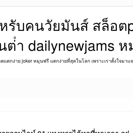
หรับคนวัยมันส์ สล็อตp
ั้นต่ํา dailynewjams ห
ตแตกง่าย joker หมุนฟรี แตกง่ายที่สุดในโลก เพราะเราตั้งใจมาแจก