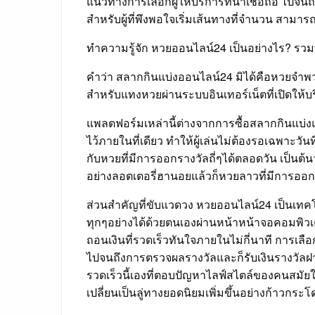
แนวทางการเลือกผู้ให้บริการที่น่าเชื่อถือ ไปจน
สำหรับผู้ที่พึงพอใจเริ่มเส้นทางที่จำนวน สามารถ
ทำความรู้จัก หวยออนไลน์24 เป็นอย่างไร? รว
คำว่า สลากกินแบ่งออนไลน์24 มิได้คือหวยจำพ
สำหรับแทงหวยผ่านระบบอินเทอร์เน็ตที่เปิดให้บร
แพลตฟอร์มเหล่านี้ต่างจากการซื้อสลากกินแบ่
ไว้ภายในที่เดียว ทำให้ผู้เล่นไม่ต้องรอเฉพาะวัน
กับหวยที่มีการออกรางวัลถี่ๆได้ตลอดวัน เป็นต้น
อย่างลอตเตอรี่ฮานอยแล้วก็หวยลาวที่มีการออ
ส่วนสำคัญที่ขับแวดวง หวยออนไลน์24 เป็นเทคโนโ
ทุกๆอย่างได้ด้วยตนเองผ่านหน้าหน้าจอคอมพิว
ถอนเงินที่รวดเร็วทันใจภายในไม่กี่นาที การเลือก
ไปจนถึงการตรวจผลรางวัลและก็รับเงินรางวัลฝ
รวดเร็วนี้เองที่ตอบปัญหาไลฟ์สไตล์ของคนสมัยใ
เปลี่ยนเป็นลู่ทางยอดนิยมเพิ่มขึ้นอย่างก้าวกระโ