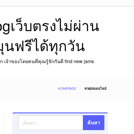
gเว็บตรงไม่ผ่าน
มุนฟรีได้ทุกวัน
 เจ้าของโดยคนที่คุณรู้จักกันดี find new jams
HOMEPAGE
หวย24ออนไลน์