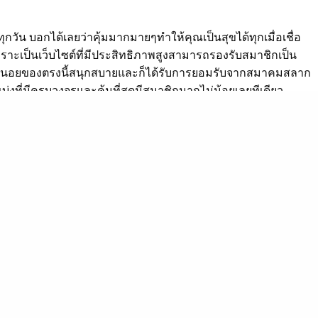
กวัน บอกได้เลยว่าคุ้มมากมายๆทำให้คุณเป็นสุขได้ทุกเมื่อเชื่อ
าะเป็นเว็บไซต์ที่มีประสิทธิภาพสูงสามารถรองรับสมาชิกเป็น
านอยของตรงนี้สนุกสบายและก็ได้รับการยอมรับจากสมาคมสลาก
่งที่มีครบวงจรและคุ้มที่สุดมีสมาชิกมากไม่น้อยเลยทีเดียว
การคลังดี คุณจะแฮปปี้และก็มั่นอกมั่นใจได้มาที่นี่คุณจะได้รับ
มที่สุด ด้วยเหตุว่าเมื่อลอตเตอรี่ออกปุบปับคุณทราบดีว่าถูก
ู่ระบบอัตโนมัติคุณเข้าไปกดถอนเงินได้เลยสะดวกสบาย
้วยบัญชีของคุณสำนักงานลงทะเบียนสมัครสมาชิกเป็นระเบียบ
ุ่มถอนเงินบนหน้าเว็บ เลือกธนาคารรวมทั้งเลือกบัญชีธนาคารที่
อยากถอน
ีของคุณทันที ง่ายสะดวกสบายขนาดนี้มาที่นี่ได้เลย และก็มี
นเข้าไปซื้อหวยฮานอยผ่านเว็บได้ง่ายแล้วก็สบายที่สุด ได้เงิน
ด้เลยดีต่อใจได้เงินง่ายและปลอดภัยสูง
ึ่งสมาชิกใหม่บางทีก็อาจจะยังไม่ทราบว่าลอตเตอรี่ฮานอยนั้น