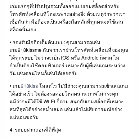
เกมแรกๆที่ปรับปรุงรวมทั้งออกแบบเกมสล็อตสำหรับ
โทรศัพท์เคลื่อนที่โดยเฉพาะอย่างยิ่ง ด้วยเหตุว่าพวกเรา
เชื่อกันว่า มือถือจะเป็นเครื่องมือหลักที่ทุกคนจะใช้เล่น
สล็อตนั่นเอง
• รองรับมือถือเต็มต้นแบบ: คุณสามารถเล่น
เกม918kissme กับพวกเราผ่านโทรศัพท์เคลื่อนที่ของคุณ
ได้ทุกระบบ ไม่ว่าจะเป็น iOS หรือ Android ก็ตาม ไม่
จำเป็นต้องใช้คอมพิวเตอร์ เหมาะกับผู้ที่เล่นเกมระหว่าง
วัน เล่นตอนไหนก็เล่นได้เลยครับ
• เกม
918kiss
โหลดไว ไม่มีถ่วง: คุณสามารถเข้าเล่นเกม
ได้อย่างเร็ว ไม่ต้องรอคอยโหลดนาน ภาพไม่กระตุก
แม้ว่าจะมิได้ใช้ Wi-Fi ก็ตาม สนุกกับเกมสล็อตที่เหมาะ
สมที่สุดได้อย่างสม่ำเสมอ เล่นแล้วไม่เสียอารมณ์อย่าง
แน่นอนขอรับ
4. ระบบฝากถอนที่ดีที่สุด