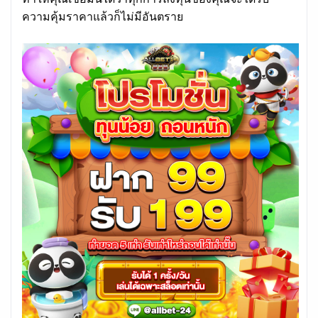
ความคุ้มราคาแล้วก็ไม่มีอันตราย