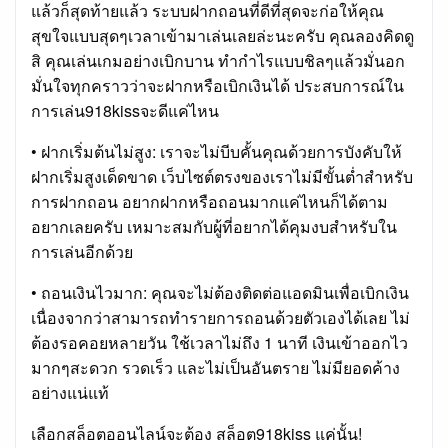
แล้วก็สุดท้ายแล้ว ระบบฝากถอนที่ดีที่สุดจะก่อให้คุณ
สุขใจแบบสุดๆเวลาเข้ามาเล่นเลยล่ะนะครับ คุณลองคิดดู
สิ คุณเล่นเกมอย่างเบิกบาน ทำกำไรแบบชิลๆแล้วมั่นอก
มั่นใจทุกคราวว่าจะฝากหรือเบิกเงินได้ ประสบการณ์ใน
การเล่น918kissจะดีแค่ไหน
• ฝากเริ่มต้นไม่สูง: เราจะไม่บีบคั้นคุณด้วยการบังคับให้
ฝากเริ่มสูงเด็ดขาด เว็บไซต์ตรงของเราไม่มีขั้นต่ำสำหรับ
การฝากถอน อยากฝากหรือถอนมากแค่ไหนก็ได้ตาม
อยากเลยครับ เหมาะสมกับผู้ที่อยากได้คุมงบสำหรับใน
การเล่นอีกด้วย
• ถอนเงินไวมาก: คุณจะไม่ต้องติดต่อแอดมินเพื่อเบิกเงิน
เนื่องจากว่าสามารถทำรายการถอนด้วยตัวเองได้เลย ไม่
ต้องรอคอยหลายวัน ใช้เวลาไม่ถึง 1 นาที เงินเข้าออกไว
มากๆสะดวก รวดเร็ว และไม่เป็นอันตราย ไม่มียอดค้าง
อย่างแน่แท้
เลือกสล็อตออนไลน์จะต้อง สล็อต918kiss แค่นั้น!