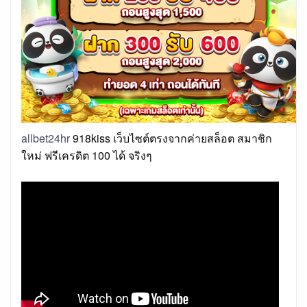
allbet24hr
918kiss เว็บไซต์ตรงจากค่ายสล็อต สมาชิก
ใหม่ ฟรีเครดิต 100 ได้ จริงๆ