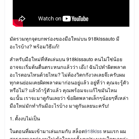
มัดรวมทุกจุดบกพร่องของมือใหม่บน 918kissauto มี
อะไรบ้าง? พร้อมวิธีแก้!
สำหรับมือใหม่ที่หัดเล่นบน 918kissauto คนไม่ใช่น้อย
อาจจะเริ่มต้นตื่นตระหนกแล้วว่า เอ๊ะ! ฉันไปทำผิดพลาด
อะไรตอนไหนด้วยไหม? ไม่ต้องวิตกกังวลเลยจ๊ะครับผม
ทุกคนย่อมเคยผิดพลาดมาก่อนอยู่แล้ว อยู่ที่ว่า คุณจะรู้ตัว
หรือไม่? แล้วถ้ารู้ตัวแล้ว คุณพร้อมจะแก้ไขมันไหม
ฉะนั้น เราจะมาดูกันเลยว่า ข้อผิดพลาดเล็กๆน้อยๆที่เหล่า
มือใหม่มักทำกันมีอะไรบ้าง มาดูกันเลยนะครับ!
1. ตั้งงบไม่เป็น
ในตอนที่ผมเข้ามาเล่นเกมกับ สล็อต
918kiss
หนแรก ผม
สารภาพเลยว่า ผมไม่เข้าใจการตั้งงบประมาณใดๆเลยล่ะ