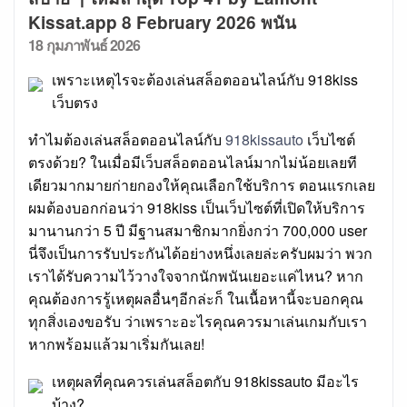
Kissat.app 8 February 2026 พนัน
Posted
18 กุมภาพันธ์ 2026
on
เพราะเหตุไรจะต้องเล่นสล็อตออนไลน์กับ 918kiss
เว็บตรง
ทำไมต้องเล่นสล็อตออนไลน์กับ
918kissauto
เว็บไซต์
ตรงด้วย? ในเมื่อมีเว็บสล็อตออนไลน์มากไม่น้อยเลยที
เดียวมากมายก่ายกองให้คุณเลือกใช้บริการ ตอนแรกเลย
ผมต้องบอกก่อนว่า 918kiss เป็นเว็บไซต์ที่เปิดให้บริการ
มานานกว่า 5 ปี มีฐานสมาชิกมากยิ่งกว่า 700,000 user
นี่จึงเป็นการรับประกันได้อย่างหนึ่งเลยล่ะครับผมว่า พวก
เราได้รับความไว้วางใจจากนักพนันเยอะแค่ไหน? หาก
คุณต้องการรู้เหตุผลอื่นๆอีกล่ะก็ ในเนื้อหานี้จะบอกคุณ
ทุกสิ่งเองขอรับ ว่าเพราะอะไรคุณควรมาเล่นเกมกับเรา
หากพร้อมแล้วมาเริ่มกันเลย!
เหตุผลที่คุณควรเล่นสล็อตกับ 918kissauto มีอะไร
บ้าง?