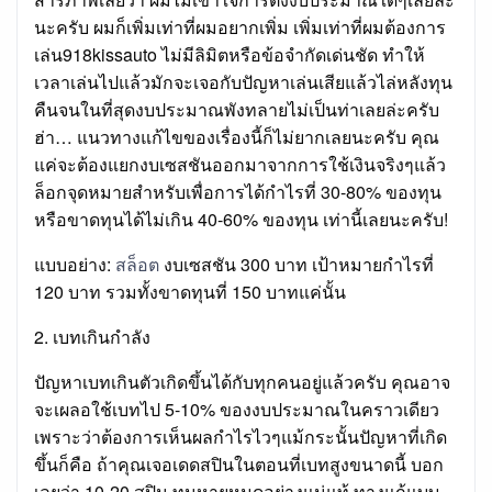
นะครับ ผมก็เพิ่มเท่าที่ผมอยากเพิ่ม เพิ่มเท่าที่ผมต้องการ
เล่น918kissauto ไม่มีลิมิตหรือข้อจำกัดเด่นชัด ทำให้
เวลาเล่นไปแล้วมักจะเจอกับปัญหาเล่นเสียแล้วไล่หลังทุน
คืนจนในที่สุดงบประมาณพังทลายไม่เป็นท่าเลยล่ะครับ
ฮ่า… แนวทางแก้ไขของเรื่องนี้ก็ไม่ยากเลยนะครับ คุณ
แค่จะต้องแยกงบเซสชันออกมาจากการใช้เงินจริงๆแล้ว
ล็อกจุดหมายสำหรับเพื่อการได้กำไรที่ 30-80% ของทุน
หรือขาดทุนได้ไม่เกิน 40-60% ของทุน เท่านี้เลยนะครับ!
แบบอย่าง:
สล็อต
งบเซสชัน 300 บาท เป้าหมายกำไรที่
120 บาท รวมทั้งขาดทุนที่ 150 บาทแค่นั้น
2. เบทเกินกำลัง
ปัญหาเบทเกินตัวเกิดขึ้นได้กับทุกคนอยู่แล้วครับ คุณอาจ
จะเผลอใช้เบทไป 5-10% ของงบประมาณในคราวเดียว
เพราะว่าต้องการเห็นผลกำไรไวๆแม้กระนั้นปัญหาที่เกิด
ขึ้นก็คือ ถ้าคุณเจอเดดสปินในตอนที่เบทสูงขนาดนี้ บอก
เลยว่า 10-20 สปิน ทุนหายหมดอย่างแน่แท้ ทางแก้แบบ