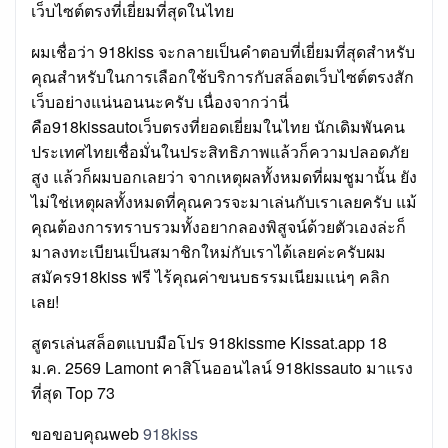
เว็บไซต์ตรงที่เยี่ยมที่สุดในไทย
ผมเชื่อว่า 918kiss จะกลายเป็นคำตอบที่เยี่ยมที่สุดสำหรับ
คุณสำหรับในการเลือกใช้บริการกับสล็อตเว็บไซต์ตรงสัก
เว็บอย่างแน่นอนนะครับ เนื่องจากว่านี่
คือ918kissautoเว็บตรงที่ยอดเยี่ยมในไทย นักเดิมพันคน
ประเทศไทยเชื่อมั่นในประสิทธิภาพแล้วก็ความปลอดภัย
สูง แล้วก็ผมบอกเลยว่า จากเหตุผลทั้งหมดที่ผมชูมานั้น ยัง
ไม่ใช่เหตุผลทั้งหมดที่คุณควรจะมาเล่นกับเราเลยครับ แม้
คุณต้องการทราบรวมทั้งอยากลองพิสูจน์ด้วยตัวเองล่ะก็
มาลงทะเบียนเป็นสมาชิกใหม่กับเราได้เลยค่ะครับผม
สมัคร918kiss ฟรี ไร้คุณค่าขนบธรรมเนียมแน่ๆ คลิก
เลย!
สูตรเล่นสล็อตแบบมือโปร 918kissme Kissat.app 18
ม.ค. 2569 Lamont คาสิโนออนไลน์ 918kissauto มาแรง
ที่สุด Top 73
ขอขอบคุณweb
918kiss