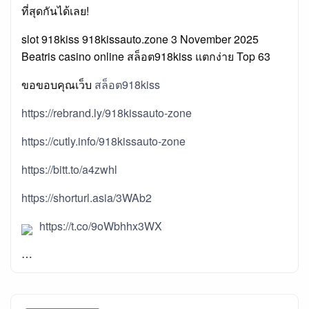
ที่สุดกันได้เลย!
slot 918kiss 918kissauto.zone 3 November 2025
Beatris casino online สล็อต918kiss แตกง่าย Top 63
ขอขอบคุณเว็บ
สล็อต918kiss
https://rebrand.ly/918kissauto-zone
https://cutly.info/918kissauto-zone
https://bitt.to/a4zwhl
https://shorturl.asia/3WAb2
https://t.co/9oWbhhx3WX
…