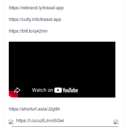
https://rebrand.ly/kissat-app
https://cutly.info/kissat-app
https://bitt.to/q42nin
https://shorturl.asia/J2g9h
https://t.co/uzEJnmSGel