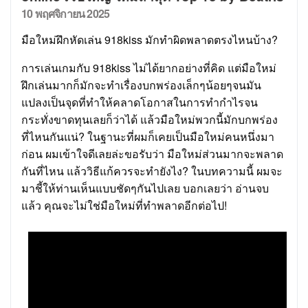
Posted
10 พฤศจิกายน 2025
on
มือใหม่ฝึกหัดเล่น 918kiss มักทำผิดพลาดตรงไหนบ้าง?
การเล่นเกมกับ 918kiss ไม่ได้ยากอย่างที่คิด แต่มือใหม่
ฝึกเล่นมากก็มักจะทำเรื่องบกพร่องเล็กๆน้อยๆจนมัน
แปลงเป็นจุดที่ทำให้คลาดโอกาสในการทำกำไรจน
กระทั่งขาดทุนเลยก็ว่าได้ แล้วมือใหม่พวกนี้มักบกพร่อง
ที่ไหนกันแน่? ในฐานะที่ผมก็เคยเป็นมือใหม่คนหนึ่งมา
ก่อน ผมเข้าใจดีเลยล่ะขอรับว่า มือใหม่ส่วนมากจะพลาด
กันที่ไหน แล้ววิธีแก้ควรจะทำยังไง? ในบทความนี้ ผมจะ
มาชี้ให้ท่านเห็นแบบชัดๆกันไปเลย บอกเลยว่า อ่านจบ
แล้ว คุณจะไม่ใช่มือใหม่ที่ทำพลาดอีกต่อไป!