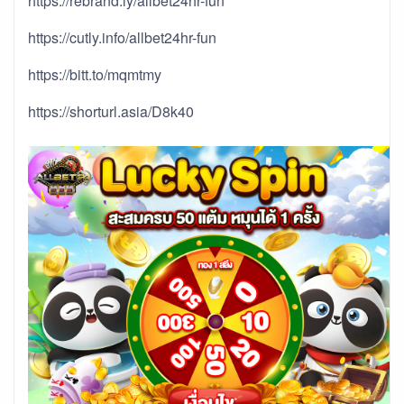
https://rebrand.ly/allbet24hr-fun
https://cutly.info/allbet24hr-fun
https://bitt.to/mqmtmy
https://shorturl.asia/D8k40