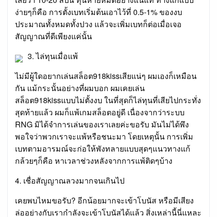
ง่ายๆก็คือ การตั้งเบทเริ่มต้นเอาไว้ที่ 0.5-1% ของงบ
ประมาณทั้งหมดทั้งปวง แล้วจะเพิ่มเบทก็ต่อเมื่อเจอ
สัญญาณที่ดีเพียงแค่นั้น
3. ไล่ทุนเมื่อแพ้
ไม่มีผู้ใดอยากเล่นสล็อต918kissเสียแน่ๆ ผมเองก็เหมือน
กัน แม้กระนั้นอย่างที่ผมบอก ผมเคยเล่น
สล็อต918kissแบบไม่ตั้งงบ ในที่สุดก็ไล่ทุนที่เสียไปกระทั่ง
สุดท้ายแล้ว ผมก็แพ้เกมสล็อตอยู่ดี เนื่องจากว่าระบบ
RNG มิได้จำการเล่นของเราเลยค่ะขอรับ มันไม่ได้พึง
พอใจว่าพวกเราจะแพ้หรือชนะมา โดยเหตุนั้น การเพิ่ม
เบทตามอารมณ์จะก่อให้พังทลายแบบสุดๆแนวทางแก้
กล้วยๆก็คือ หาเวลาช่วงหลังจากการแพ้ติดๆบ้าง
4. เชื่อสัญญาณลวงมากจนเกินไป
เคยพบไหมขอรับ? อีกน้อยมากจะเข้าโบนัส หรือมีเสียง
ล่ออย่างกับเรากำลังจะเข้าโบนัสได้แล้ว สิ่งเหล่านี้นี่แหละ