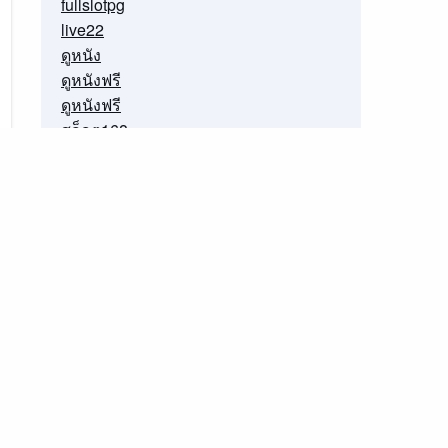
fullslotpg
live22
ดูหนัง
ดูหนังฟรี
ดูหนังฟรี
สล็อต168
https://hongkong456.me
สล็อต66
เว็บสล็อตและบาคาร่าของโครตดีเว็บนี้
เล่นแล้วรวยจัดๆ
joker123
slot168
https://jin55.net
slot99
สล็อตเว็บตรง
jinda44