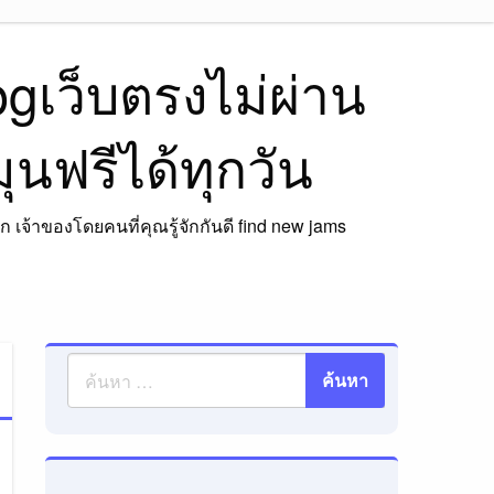
gเว็บตรงไม่ผ่าน
มุนฟรีได้ทุกวัน
 เจ้าของโดยคนที่คุณรู้จักกันดี find new jams