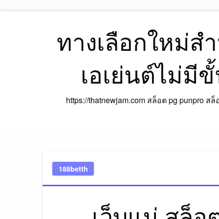
Skip
to
content
ทางเลือกใหม่สำ
เอเย่นต์ไม่มีข
https://thatnewjam.com สล็อต pg punpro สล็อ
188betth
เว็บแม่ สล็