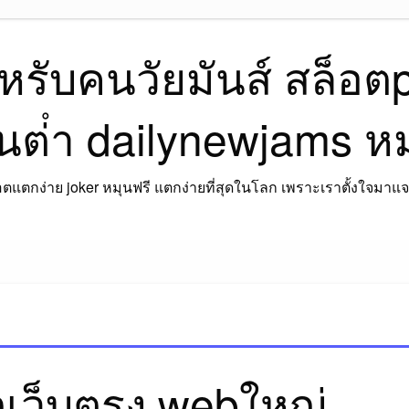
หรับคนวัยมันส์ สล็อตp
ั้นต่ํา dailynewjams ห
ตแตกง่าย joker หมุนฟรี แตกง่ายที่สุดในโลก เพราะเราตั้งใจมาแจก
อตเว็บตรง webใหญ่