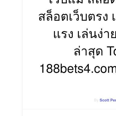
สล็อตเว็บตรง 
แรง เล่นง่า
ล่าสุด 
188bets4.com
By
Scott Pe