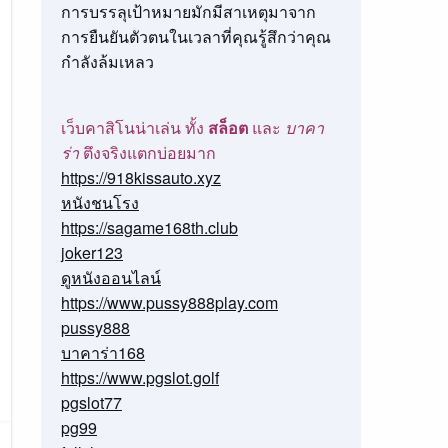
การบรรลุเป้าหมายมักมีสาเหตุมาจาก
การยืนยันตัวตนในเวลาที่คุณรู้สึกว่าคุณ
กำลังล้มเหลว
เว็บคาสิโนน่าเล่น ทั้ง
สล็อต
และ
บาคา
ร่า
ตึงจริงแตกบ่อยมาก
https://918kissauto.xyz
หนังชนโรง
https://sagame168th.club
joker123
ดูหนังออนไลน์
https://www.pussy888play.com
pussy888
บาคาร่า168
https://www.pgslot.golf
pgslot77
pg99