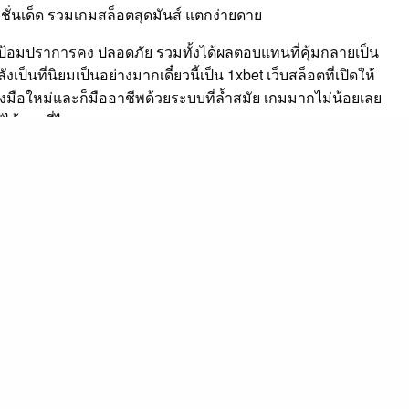
ั่นเด็ด รวมเกมสล็อตสุดมันส์ แตกง่ายดาย
บป้อมปราการคง ปลอดภัย รวมทั้งได้ผลตอบแทนที่คุ้มกลายเป็น
งเป็นที่นิยมเป็นอย่างมากเดี๋ยวนี้เป็น 1xbet เว็บสล็อตที่เปิดให้
มือใหม่และก็มืออาชีพด้วยระบบที่ล้ำสมัย เกมมากไม่น้อยเลย
่ได้จากที่ไหน