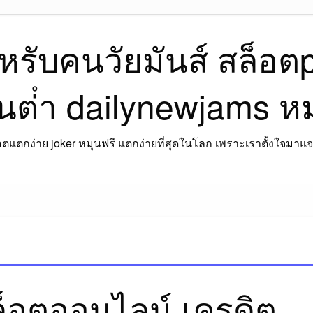
หรับคนวัยมันส์ สล็อตp
ั้นต่ํา dailynewjams ห
ตแตกง่าย joker หมุนฟรี แตกง่ายที่สุดในโลก เพราะเราตั้งใจมาแจก
สล็อตออนไลน์ เครดิต