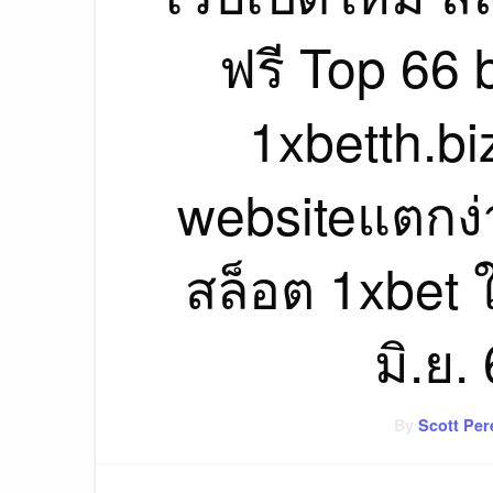
ฟรี Top 66 
1xbetth.b
websiteแตกง่
สล็อต 1xbet ใ
มิ.ย.
By
Scott Per